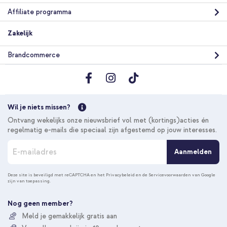
Affiliate programma
Zakelijk
Brandcommerce
Wil je niets missen?
Ontvang wekelijks onze nieuwsbrief vol met (kortings)acties én
regelmatig e-mails die speciaal zijn afgestemd op jouw interesses.
A
Aanmelden
b
o
n
Deze site is beveiligd met reCAPTCHA en het
Privacybeleid
en de
Servicevoorwaarden
van Google
zijn van toepassing.
n
e
e
Nog geen member?
r
Meld je gemakkelijk gratis aan
u