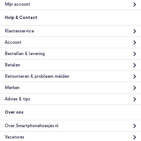
Gratis verzending
€ 28,49
Mijn account
€ 29,99
Gratis
verzending
Hulp & Contact
In winkelmandje
Klantenservice
imoshion Design Bookcase Apple iPhone 12 (Pro) - Bloom Love
Account
Blush + Universeel telefoonkoord - Zwart
Bestellen & levering
Betalen
Retourneren & probleem melden
Merken
20% korting
Advies & tips
Gratis verzending
€ 24,58
€ 26,98
Gratis
Over ons
verzending
In winkelmandje
Over Smartphonehoesjes.nl
Vacatures