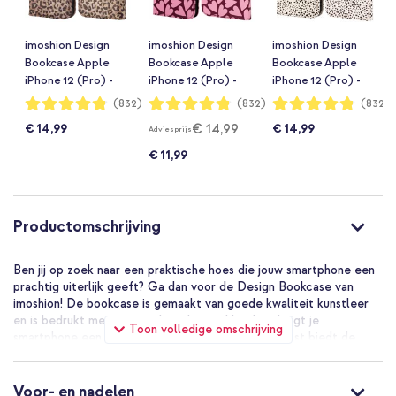
imoshion Design
imoshion Design
imoshion Design
Bookcase Apple
Bookcase Apple
Bookcase Apple
iPhone 12 (Pro) -
iPhone 12 (Pro) -
iPhone 12 (Pro) -
Leopard Mood
Hearty Blush
Desert Dots
Waardering:
Waardering:
Waardering:
(832)
(832)
(832)
96%
96%
96%
€ 14,99
€ 14,99
€ 14,99
Adviesprijs
€ 11,99
Productomschrijving
Ben jij op zoek naar een praktische hoes die jouw smartphone een
prachtig uiterlijk geeft? Ga dan voor de Design Bookcase van
imoshion! De bookcase is gemaakt van goede kwaliteit kunstleer
en is bedrukt met een modern design. Hierdoor krijgt je
Toon volledige omschrijving
smartphone een luxe en trendy uitstraling. Daarnaast biedt de
hoes rondom bescherming tegen dagelijkse schade zoals een val
of stoot. De bookcase beschikt over 3 pashouders en ruimte voor
briefgeld, zo heb je altijd je belangrijkste pasjes bij de hand.
Voor- en nadelen