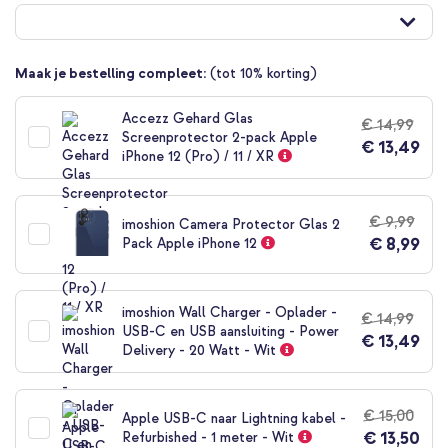
naar
het
begin
van
Maak je bestelling compleet:
(tot 10% korting)
de
afbeeldingen-
Accezz Gehard Glas
gallerij
€ 14,99
Screenprotector 2-pack Apple
€ 13,49
iPhone 12 (Pro) / 11 / XR
€ 9,99
imoshion Camera Protector Glas 2
€ 8,99
Pack Apple iPhone 12
imoshion Wall Charger - Oplader -
€ 14,99
USB-C en USB aansluiting - Power
€ 13,49
Delivery - 20 Watt - Wit
€ 15,00
Apple USB-C naar Lightning kabel -
€ 13,50
Refurbished - 1 meter - Wit