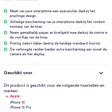
Bovendien is de hoes gemakkelijk om te vouwen tot standaard,
super handig bij lange gesprekken of het bekijken van video’s of
Maak van jouw smartphone een eyecatcher dankzij het
recepten.
prachtige design.
Modern design van goede kwaliteit kunstleer
Volledige bescherming van je smartphone dankzij het rondom
De Design bookcase is bedrukt met een modern design, waardoor
ontwerp van de hoes.
je smartphone een fashionable uitstraling krijgt. Daarnaast is de
Neem gemakkelijk pasjes en briefgeld mee dankzij de ruimte in
hoes gemaakt van goede kwaliteit kunstleer, wat zorgt voor een
de voorflap van de hoes.
luxe uitstraling. Dankzij het slanke ontwerp van de hoes behoudt je
Prettig video’s kijken dankzij de handige standaard functie.
telefoon zijn dunne vormgeving.
De verhoogde randen bieden extra bescherming aan zowel de
camera als het display.
Ruimte voor 3 pasjes en briefgeld
Dankzij de hoes van imoshion heb je altijd jouw belangrijkste pasjes
bij de hand. De hoes heeft ruimte voor 3 pasjes en briefgeld.
Daarnaast wordt de hoes afgesloten met een magneetsluiting. Zo
Geschikt voor
heb je een veilige opbergplek voor bijvoorbeeld je bankpas, ID
kaart en rijbewijs.
Dit product is geschikt voor de volgende toestellen en
Dagelijkse bescherming van je smartphone
merken:
Aan de binnenkant van de bookcase is een schokabsorberende
Apple
siliconen houder bevestigd, wat zorgt voor extra bescherming aan
je smartphone bij een val of stoot. Daarnaast bieden de verhoogde
iPhone 12
randen extra bescherming aan de camera en display van je
iPhone 12 Pro
telefoon. Bovendien biedt de hoes rondom bescherming aan je