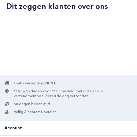
Dit zeggen klanten over ons
10% korting
Gratis verzending
€ 28,48
€ 29,98
Gratis
verzending
In winkelmandje
imoshion Design Bookcase Apple iPhone 12 (Pro) - Bloom Love
Blush + USB-C naar Lightning kabel - Refurbished - 1 meter -
Wit
Gratis verzending NL & BE
* Op werkdagen voor 21:00 besteld met onze snelle
verzendmethode, dezelfde dag verzonden.
60 dagen bedenktijd
Veilig & achteraf betalen
Account
10% korting