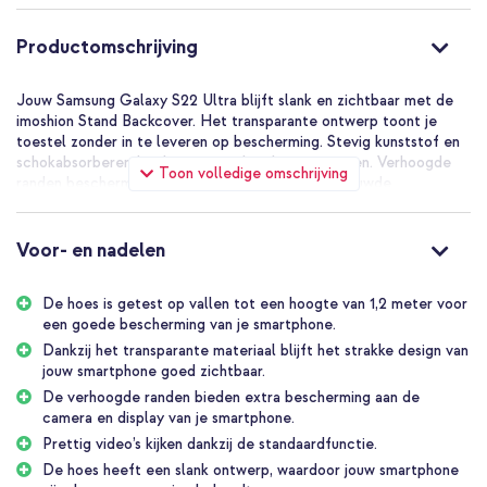
Productomschrijving
Jouw Samsung Galaxy S22 Ultra blijft slank en zichtbaar met de
imoshion Stand Backcover. Het transparante ontwerp toont je
toestel zonder in te leveren op bescherming. Stevig kunststof en
schokabsorberende siliconen randen dempen stoten. Verhoogde
Toon volledige omschrijving
randen beschermen camera en scherm. De ingebouwde
uitklapbare standaard maakt handsfree video's kijken eenvoudig.
Onze klanten noemen de stevige bescherming en handige
standaard als duidelijke pluspunten.
Voor- en nadelen
De voordelen van de imoshion
De hoes is getest op vallen tot een hoogte van 1,2 meter voor
Stand Backcover:
een goede bescherming van je smartphone.
Dankzij het transparante materiaal blijft het strakke design van
Beschermt je telefoon bij dagelijkse stoten dankzij stevig
jouw smartphone goed zichtbaar.
kunststof en schokdempende randen
De verhoogde randen bieden extra bescherming aan de
camera en display van je smartphone.
Transparant materiaal laat het strakke ontwerp van je Galaxy
zichtbaar blijven
Prettig video’s kijken dankzij de standaardfunctie.
De hoes heeft een slank ontwerp, waardoor jouw smartphone
Verhoogde randen beschermen camera en display tegen krassen