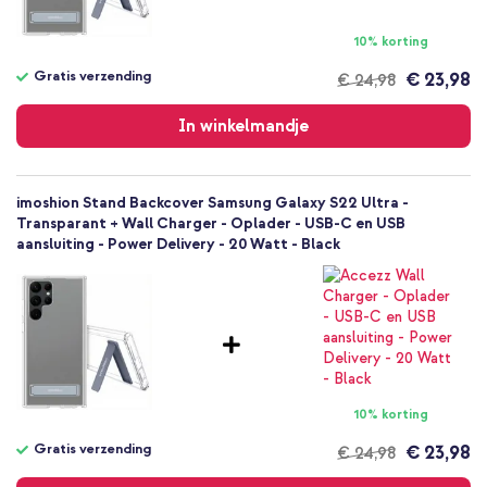
Nee
Backcover, Hardcase
10% korting
Hoesje
Gratis verzending
€ 23,98
€ 24,98
Achterkant & Zijkant
Gratis
verzending
In winkelmandje
imoshion Stand Backcover Samsung Galaxy S22 Ultra -
Transparant + Wall Charger - Oplader - USB-C en USB
aansluiting - Power Delivery - 20 Watt - Black
10% korting
Gratis verzending
€ 23,98
€ 24,98
Gratis