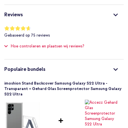
Ultra terwijl het ontwerp zichtbaar blijft.
Nee
Nee
Reviews
Nee
Niet van toepassing
Waardering:
93
%
Nee
Gebaseerd op
75
reviews
of
Bescherming tot 2 meter
100
Hoe controleren en plaatsen wij reviews?
Nee
Standaard
Nee
8720922190147
Populaire bundels
imoshion
SH00063174
imoshion Stand Backcover Samsung Galaxy S22 Ultra -
Transparant
Transparant + Gehard Glas Screenprotector Samsung Galaxy
S22 Ultra
Kunststof
Geen
Samsung
Smartphone
Geen