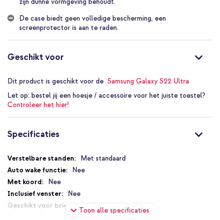
zijn dunne vormgeving behoudt.
bij neerleggen
Uitklapbare standaard biedt stabiele handsfree kijkervaring
De case biedt geen volledige bescherming, een
tijdens video's en multitasken
screenprotector is aan te raden.
Slank ontwerp behoudt de dunne vormgeving en voegt
nauwelijks extra volume toe
Geschikt voor
Op maat gemaakt voor perfecte pasvorm met vrije toegang tot
poorten en knoppen
Dit product is geschikt voor de
Samsung Galaxy S22 Ultra
Inclusief 1 jaar garantie
Let op:
bestel jij een hoesje / accessoire voor het juiste toestel?
Controleer het hier!
Wanneer de imoshion Stand
Backcover perfect is voor jou
Specificaties
De imoshion Stand Backcover is perfect voor wie het strakke
Specificaties
Met standaard
uiterlijk van de Galaxy S22 Ultra wil behouden. Dit hoesje geeft
betrouwbare bescherming bij dagelijks gebruik zonder extra
Nee
volume. De standaard maakt handsfree kijken en multitasken
Nee
eenvoudiger en stabieler. Kies dit model als je een slanke, nette
Nee
uitstraling en meer gebruiksgemak zoekt.
Nee
Toon alle specificaties
Bestel de imoshion Stand Backcover en bescherm je Galaxy S22
Geen sluiting