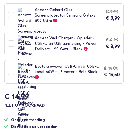
naar
het
Accezz Gehard Glas
€ 9,99
begin
Screenprotector Samsung Galaxy
€ 8,99
van
S22 Ultra
de
afbeeldingen-
gallerij
Accezz Wall Charger - Oplader -
€ 9,99
USB-C en USB aansluiting - Power
€ 8,99
Delivery - 20 Watt - Black
Beats Geweven USB-C naar USB-C
€ 15,00
kabel 60W - 1,5 meter - Bolt Black
€ 13,50
€ 14,99
NIET OP VOORRAAD
Gratis verzending
Dezelfde dag verzonden