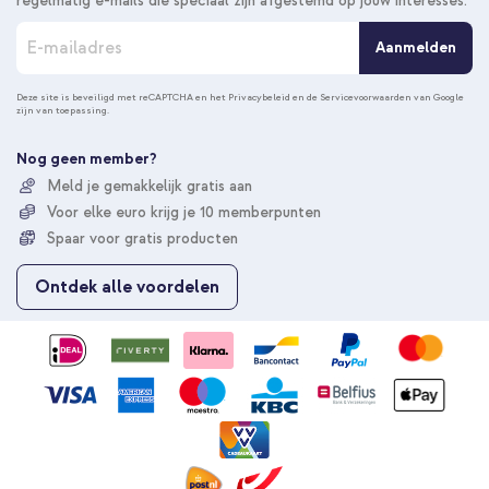
regelmatig e-mails die speciaal zijn afgestemd op jouw interesses.
A
Aanmelden
b
o
n
Deze site is beveiligd met reCAPTCHA en het
Privacybeleid
en de
Servicevoorwaarden
van Google
zijn van toepassing.
n
e
e
Nog geen member?
r
Meld je gemakkelijk gratis aan
u
Voor elke euro krijg je 10 memberpunten
o
p
Spaar voor gratis producten
o
n
Ontdek alle voordelen
z
e
n
i
e
u
w
s
b
r