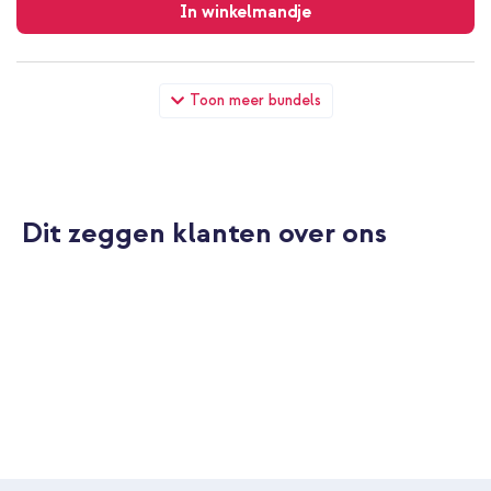
verzending
In winkelmandje
imoshion Stand Backcover Samsung Galaxy S22 Ultra -
Toon meer bundels
Transparant + Geweven USB-C naar USB-C kabel 60W - 1,5
meter - Bolt Black
Dit zeggen klanten over ons
10% korting
Gratis verzending
€ 28,49
€ 29,99
Gratis
verzending
In winkelmandje