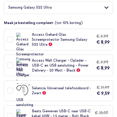
naar
het
Samsung Galaxy S22 Ultra
begin
van
de
Maak je bestelling compleet:
(tot 10% korting)
afbeeldingen-
gallerij
Accezz Gehard Glas
€ 9,99
Screenprotector Samsung Galaxy
€ 8,99
S22 Ultra
Accezz Wall Charger - Oplader -
€ 9,99
USB-C en USB aansluiting - Power
€ 8,99
Delivery - 20 Watt - Black
€ 11,99
Selencia Universeel telefoonkoord -
€ 9,59
Zwart
Beats Geweven USB-C naar USB-C
€ 15,00
kabel 60W - 1,5 meter - Bolt Black