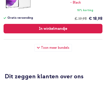
10% korting
Gratis verzending
€ 18,98
€ 19,98
Gratis
verzending
In winkelmandje
Accezz Clear Backcover Samsung Galaxy S22 Ultra -
Toon meer bundels
Transparant + Universeel telefoonkoord - Zwart
Dit zeggen klanten over ons
20% korting
Gratis verzending
€ 19,58
€ 21,98
Gratis
verzending
In winkelmandje