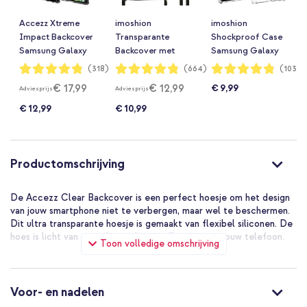
Accezz Xtreme
imoshion
imoshion
Impact Backcover
Transparante
Shockproof Case
Samsung Galaxy
Backcover met
Samsung Galaxy
S22 Ultra -
koord Samsung
S22 Ultra -
Waardering:
Waardering:
Waardering:
(318)
(664)
(1035)
96%
96%
96%
Transparant
Galaxy S22 Ultra -
Transparant
€ 17,99
€ 12,99
€ 9,99
Adviesprijs
Adviesprijs
Zwart & Goud
€ 12,99
€ 10,99
Productomschrijving
De Accezz Clear Backcover is een perfect hoesje om het design
van jouw smartphone niet te verbergen, maar wel te beschermen.
Dit ultra transparante hoesje is gemaakt van flexibel siliconen. De
hoes is licht van gewicht en sluit naadloos aan op jouw telefoon.
Toon volledige omschrijving
Standaard valbescherming voor je smartphone
De backcover is gemaakt van hoge kwaliteit siliconen. Het hoesje
is flexibel en buigbaar, en tegelijkertijd stevig en robuust. Dit zorgt
Voor- en nadelen
voor extra grip waardoor de smartphone minder snel uit je handen