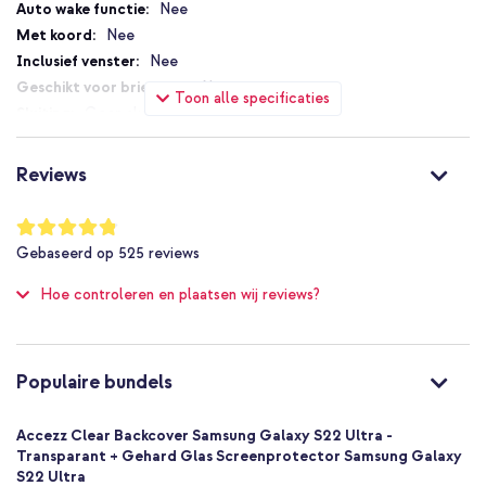
Gemaakt van flexibel siliconen
Nee
Nee
Gemakkelijk te bevestigen en licht van gewicht
Nee
Inclusief 1 jaar garantie
Nee
Toon alle specificaties
Geen sluiting
Nee
Op zoek naar goede bescherming van je telefoon, en een hoesje
Nee
wat niet afdoet aan het ontwerp van je smartphone? Bestel dan
Reviews
deze Accezz Clear Backcover!
Nee
Niet van toepassing
Waardering:
96
%
Nee
Gebaseerd op
525
reviews
of
Bescherming tot 1 meter
100
Hoe controleren en plaatsen wij reviews?
Nee
Goed
Nee
8719295599251
Populaire bundels
Accezz
SH00047214
Accezz Clear Backcover Samsung Galaxy S22 Ultra -
Transparant
Transparant + Gehard Glas Screenprotector Samsung Galaxy
S22 Ultra
Siliconen en TPU (zacht)