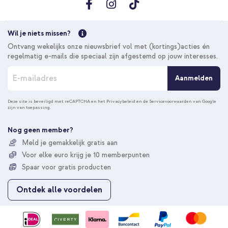
Wil je niets missen?
Ontvang wekelijks onze nieuwsbrief vol met (kortings)acties én
regelmatig e-mails die speciaal zijn afgestemd op jouw interesses.
A
Aanmelden
b
o
n
Deze site is beveiligd met reCAPTCHA en het
Privacybeleid
en de
Servicevoorwaarden
van Google
zijn van toepassing.
n
e
e
Nog geen member?
r
Meld je gemakkelijk gratis aan
u
Voor elke euro krijg je 10 memberpunten
o
p
Spaar voor gratis producten
o
n
Ontdek alle voordelen
z
e
n
i