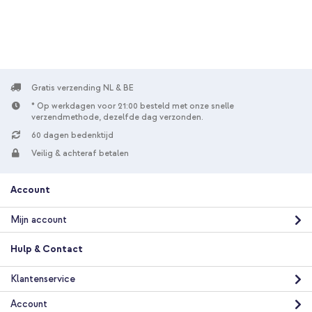
Accezz Clear Backcover Samsung Galaxy S22 Ultra -
Transparant + Geweven USB-C naar USB-C kabel 60W - 1,5
meter - Bolt Black
Gratis verzending NL & BE
* Op werkdagen voor 21:00 besteld met onze snelle
verzendmethode, dezelfde dag verzonden.
60 dagen bedenktijd
Veilig & achteraf betalen
10% korting
Account
Gratis verzending
€ 23,49
€ 24,99
Gratis
Mijn account
verzending
In winkelmandje
Hulp & Contact
Klantenservice
Account