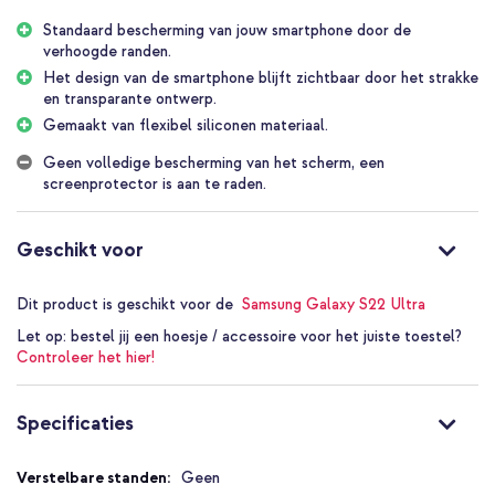
glipt. Hierdoor is jouw telefoon beschermd tegen dagelijkse vallen
en stoten. De verhoogde randen komen tot over het scherm
Standaard bescherming van jouw smartphone door de
waardoor de voorkant van je smartphone ook voor een deel
verhoogde randen.
beschermd is.
Het design van de smartphone blijft zichtbaar door het strakke
Optimale pasvorm
en transparante ontwerp.
Het design van jouw smartphone blijft volledig zichtbaar door het
Gemaakt van flexibel siliconen materiaal.
ultra transparante design. Het hoesje zit strak om het toestel door
een optimale pasvorm. Door het lichte gewicht en slanke design is
Geen volledige bescherming van het scherm, een
het hoesje amper merkbaar om de telefoon. Het hoesje is
screenprotector is aan te raden.
gemakkelijk aan te brengen. Ook zijn alle poorten, camera’s en
knoppen vrij om te gebruiken.
Geschikt voor
Ondersteunt draadloos opladen
Ondersteunt je telefoon draadloos opladen? Dan werkt dit nog
steeds wanneer je de Accezz Clear Backcover gebruikt. Wel zo
Dit product is geschikt voor de
Samsung Galaxy S22 Ultra
handig!
Let op:
bestel jij een hoesje / accessoire voor het juiste toestel?
Waarom de Accezz Clear Backcover?
Controleer het hier!
Beschermt je smartphone van vallen en stoten door
schokabsorberend materiaal
Specificaties
Het design van jouw smartphone blijft goed zichtbaar
Zit strak vast om het toestel door de perfecte pasvorm
Specificaties
Geen