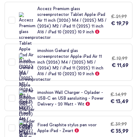
naar
het
Accezz Premium glass
begin
screenprotector Tablet Apple iPad
€ 21,99
van
Air 11 inch (2026) M4 / (2025) M3 /
€ 19,79
de
(2024) M2 / iPad 11 (2025) 11 inch
afbeeldingen-
A16 / iPad 10 (2022) 10.9 inch
gallerij
imoshion Gehard glas
screenprotector Apple iPad Air 11
€ 12,99
inch (2026) M4 / (2025) M3 /
€ 11,69
(2024) M2 / iPad 11 (2025) 11 inch
A16 / iPad 10 (2022) 10.9 inch
imoshion Wall Charger - Oplader -
€ 14,99
USB-C en USB aansluiting - Power
€ 13,49
Delivery - 20 Watt - Wit
€ 39,99
Fixed Graphite stylus pen voor
€ 35,99
Apple iPad - Zwart