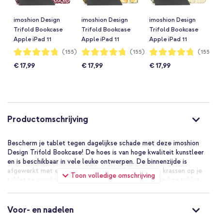
imoshion Design
imoshion Design
imoshion Design
Trifold Bookcase
Trifold Bookcase
Trifold Bookcase
Apple iPad 11
Apple iPad 11
Apple iPad 11
(2025) 11 inch A16 /
(2025) 11 inch A16 /
(2025) 11 inch A16 /
Waardering:
Waardering:
Waardering:
(155)
(155)
(155)
95%
95%
95%
iPad 10 (2022) 10.9
iPad 10 (2022) 10.9
iPad 10 (2022) 10.9
€ 17,99
€ 17,99
€ 17,99
inch - Bloom Love
inch - Citrus Dream
inch - Garden
Blush
Stripes
Productomschrijving
Bescherm je tablet tegen dagelijkse schade met deze imoshion
Design Trifold Bookcase! De hoes is van hoge kwaliteit kunstleer
en is beschikbaar in vele leuke ontwerpen. De binnenzijde is
afgewerkt met een zachte, microvezel voering om krassen op je
Toon volledige omschrijving
tablet te voorkomen. Van de voorflap kan je een handige tablet
standaard maken voor extra kijkcomfort. Bovendien beschikt de
cover van de bookcase over een handige auto slaap/waak functie.
Voor- en nadelen
Leuke designs van hoge kwaliteit kunstleer