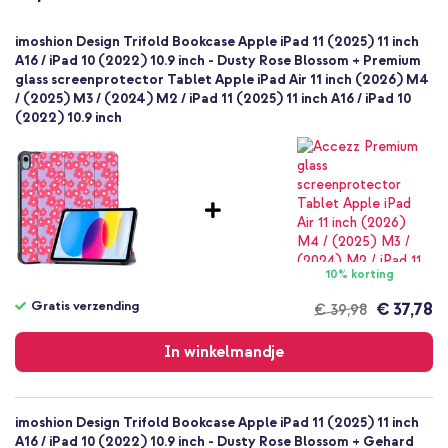
Tablet
1 Pc
imoshion Design Trifold Bookcase Apple iPad 11 (2025) 11 inch
Geen
A16 / iPad 10 (2022) 10.9 inch - Dusty Rose Blossom + Premium
glass screenprotector Tablet Apple iPad Air 11 inch (2026) M4
Nee
/ (2025) M3 / (2024) M2 / iPad 11 (2025) 11 inch A16 / iPad 10
Bookcase
(2022) 10.9 inch
Hoesje
Volledige bescherming
10% korting
Gratis verzending
€ 37,78
€ 39,98
Gratis
verzending
In winkelmandje
imoshion Design Trifold Bookcase Apple iPad 11 (2025) 11 inch
A16 / iPad 10 (2022) 10.9 inch - Dusty Rose Blossom + Gehard