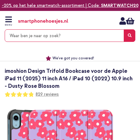
-20% op het hele smartwatch-assortiment | Code:
SMARTWATCH20
Ga
naar
de
MENU
inhoud
Alles voor jouw telefoon, tablet, smartwatch of laptop
Dezelfde dag verzonden *
Keuze uit ruim 20.000 producten
We've got you covered!
imoshion Design Trifold Bookcase voor de Apple
iPad 11 (2025) 11 inch A16 / iPad 10 (2022) 10.9 inch
- Dusty Rose Blossom
Waardering:
829
reviews
96
100
% of
Ga
naar
het
einde
van
de
afbeeldingen-