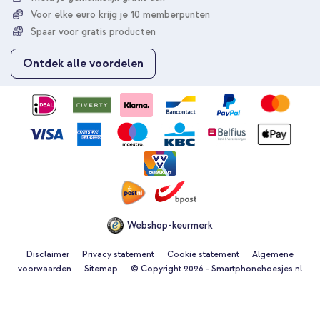
u
Voor elke euro krijg je 10 memberpunten
o
p
Spaar voor gratis producten
o
n
Ontdek alle voordelen
z
e
n
i
e
u
w
s
b
r
i
e
Webshop-keurmerk
f
Disclaimer
Privacy statement
Cookie statement
Algemene
voorwaarden
Sitemap
© Copyright 2026 - Smartphonehoesjes.nl