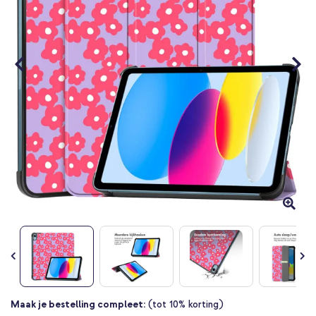
gallerij
Ga
Maak je bestelling compleet:
(tot 10% korting)