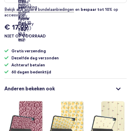
Bekijk alle andere bundelaanbiedingen
en
bespaar tot 10%
op
accessoires
€ 17,99
NIET OP VOORRAAD
Gratis verzending
Dezelfde dag verzonden
Achteraf betalen
60 dagen bedenktijd
Anderen bekeken ook