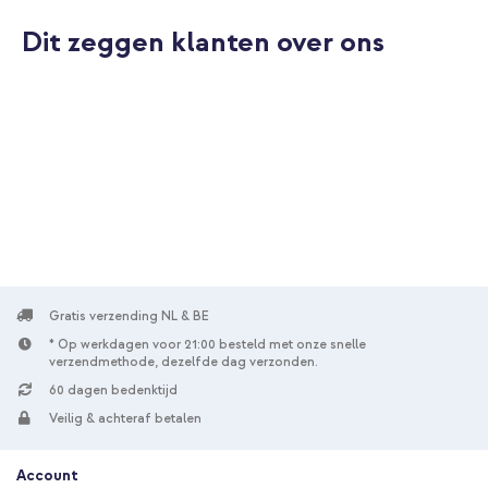
Dit zeggen klanten over ons
10% korting
Gratis verzending
€ 31,48
€ 32,98
Gratis
verzending
In winkelmandje
imoshion Design Trifold Bookcase Apple iPad 11 (2025) 11 inch
A16 / iPad 10 (2022) 10.9 inch - Dusty Rose Blossom + Graphite
Gratis verzending NL & BE
stylus pen voor Apple iPad - Zwart
* Op werkdagen voor 21:00 besteld met onze snelle
verzendmethode, dezelfde dag verzonden.
60 dagen bedenktijd
Veilig & achteraf betalen
Account