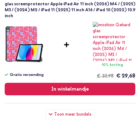
glas screenprotector Apple iPad Air 11 inch (2026) M4 / (2025)
M3 / (2024) M2 / iPad 11 (2025) 11 inch A16 / iPad 10 (2022) 10.9
inch
10% korting
Gratis verzending
€ 29,68
€ 30,98
Gratis
verzending
In winkelmandje
imoshion Design Trifold Bookcase Apple iPad 11 (2025) 11 inch
Toon meer bundels
A16 / iPad 10 (2022) 10.9 inch - Dusty Rose Blossom + Wall
Charger - Oplader - USB-C en USB aansluiting - Power Delivery
- 20 Watt - Wit