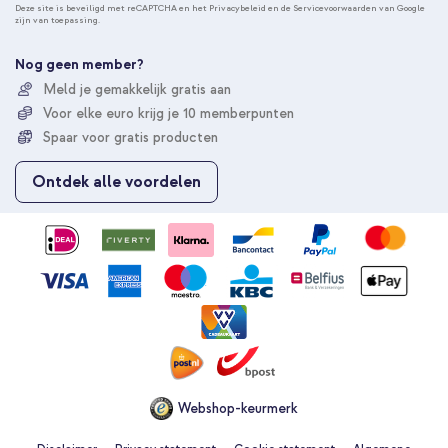
n
Deze site is beveiligd met reCAPTCHA en het
Privacybeleid
en de
Servicevoorwaarden
van Google
zijn van toepassing.
n
e
e
Nog geen member?
r
Meld je gemakkelijk gratis aan
u
Voor elke euro krijg je 10 memberpunten
o
p
Spaar voor gratis producten
o
n
Ontdek alle voordelen
z
e
n
i
e
u
w
s
b
r
i
e
Webshop-keurmerk
f