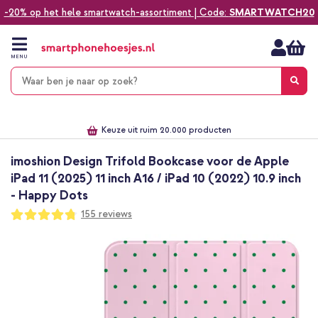
-20% op het hele smartwatch-assortiment | Code:
SMARTWATCH20
Ga
naar
de
MENU
inhoud
Alles voor jouw telefoon, tablet, smartwatch of laptop
Dezelfde dag verzonden *
Keuze uit ruim 20.000 producten
We've got you covered!
imoshion Design Trifold Bookcase voor de Apple
iPad 11 (2025) 11 inch A16 / iPad 10 (2022) 10.9 inch
- Happy Dots
Waardering:
155
reviews
95
100
% of
Ga
naar
het
einde
van
de
afbeeldingen-