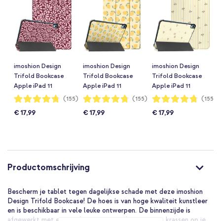
imoshion Design
imoshion Design
imoshion Design
Trifold Bookcase
Trifold Bookcase
Trifold Bookcase
Apple iPad 11
Apple iPad 11
Apple iPad 11
(2025) 11 inch A16 /
(2025) 11 inch A16 /
(2025) 11 inch A16 /
Waardering:
Waardering:
Waardering:
(155)
(155)
(155)
95%
95%
95%
iPad 10 (2022) 10.9
iPad 10 (2022) 10.9
iPad 10 (2022) 10.9
€ 17,99
€ 17,99
€ 17,99
inch - Bloom Love
inch - Citrus Dream
inch - Garden
Blush
Stripes
Productomschrijving
Bescherm je tablet tegen dagelijkse schade met deze imoshion
Design Trifold Bookcase! De hoes is van hoge kwaliteit kunstleer
en is beschikbaar in vele leuke ontwerpen. De binnenzijde is
afgewerkt met een zachte, microvezel voering om krassen op je