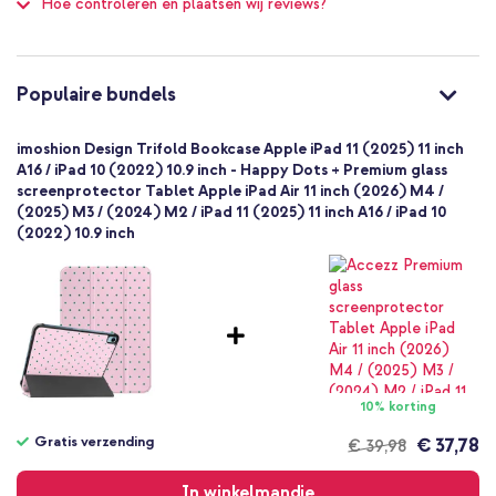
Hoe controleren en plaatsen wij reviews?
SH00097926
Meerkleurig
Kunstleer
Apple
Populaire bundels
Tablet
1 Pc
imoshion Design Trifold Bookcase Apple iPad 11 (2025) 11 inch
Geen
A16 / iPad 10 (2022) 10.9 inch - Happy Dots + Premium glass
screenprotector Tablet Apple iPad Air 11 inch (2026) M4 /
Nee
(2025) M3 / (2024) M2 / iPad 11 (2025) 11 inch A16 / iPad 10
Bookcase
(2022) 10.9 inch
Hoesje
Volledige bescherming
10% korting
Gratis verzending
€ 37,78
€ 39,98
Gratis
verzending
In winkelmandje