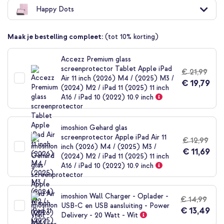
naar
Happy Dots
het
begin
van
Maak je bestelling compleet:
(tot 10% korting)
de
afbeeldingen-
gallerij
Accezz Premium glass
screenprotector Tablet Apple iPad
€ 21,99
Air 11 inch (2026) M4 / (2025) M3 /
€ 19,79
(2024) M2 / iPad 11 (2025) 11 inch
A16 / iPad 10 (2022) 10.9 inch
imoshion Gehard glas
screenprotector Apple iPad Air 11
€ 12,99
inch (2026) M4 / (2025) M3 /
€ 11,69
(2024) M2 / iPad 11 (2025) 11 inch
A16 / iPad 10 (2022) 10.9 inch
imoshion Wall Charger - Oplader -
€ 14,99
USB-C en USB aansluiting - Power
€ 13,49
Delivery - 20 Watt - Wit