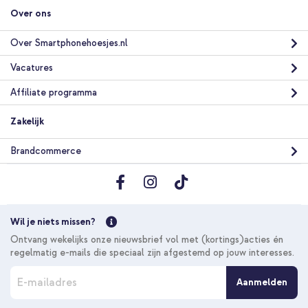
10% korting
Over ons
Gratis verzending
€ 28,78
€ 29,98
Gratis
Over Smartphonehoesjes.nl
verzending
In winkelmandje
Vacatures
Affiliate programma
imoshion Design Trifold Bookcase Apple iPad 11 (2025) 11 inch
A16 / iPad 10 (2022) 10.9 inch - Happy Dots + Luxe Autostoel
Zakelijk
Organizer - Tablethouder Auto - 7 Opbergvakken - Zwart
Brandcommerce
Wil je niets missen?
10% korting
Ontvang wekelijks onze nieuwsbrief vol met (kortings)acties én
regelmatig e-mails die speciaal zijn afgestemd op jouw interesses.
Gratis verzending
€ 44,08
€ 46,98
A
Gratis
Aanmelden
b
verzending
In winkelmandje
o