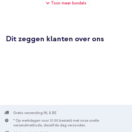
imoshion Design Trifold Bookcase Apple iPad 11 (2025) 11 inch
Toon meer bundels
A16 / iPad 10 (2022) 10.9 inch - Happy Dots + Wall Charger -
Oplader - USB-C en USB aansluiting - Power Delivery - 20 Watt
- Wit
Dit zeggen klanten over ons
10% korting
Gratis verzending
€ 31,48
€ 32,98
Gratis
verzending
In winkelmandje
imoshion Design Trifold Bookcase Apple iPad 11 (2025) 11 inch
A16 / iPad 10 (2022) 10.9 inch - Happy Dots + Graphite stylus
Gratis verzending NL & BE
pen voor Apple iPad - Zwart
* Op werkdagen voor 21:00 besteld met onze snelle
verzendmethode, dezelfde dag verzonden.