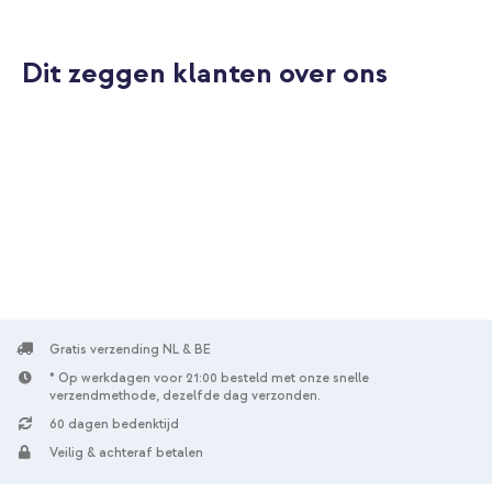
Dit zeggen klanten over ons
10% korting
Gratis verzending
€ 37,48
€ 38,98
Gratis
verzending
In winkelmandje
Selencia Vivid tablethoes Apple iPad 11 (2025) 11 inch A16 / iPad
10 (2022) 10.9 inch - Wild Leo + Graphite stylus pen voor Apple
iPad - Zwart
Gratis verzending NL & BE
* Op werkdagen voor 21:00 besteld met onze snelle
verzendmethode, dezelfde dag verzonden.
60 dagen bedenktijd
Veilig & achteraf betalen