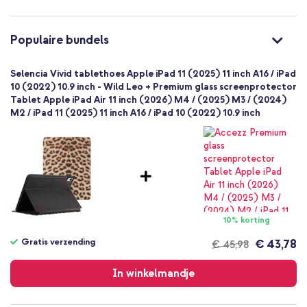
Meerkleurig
Kunstleer
Ben je op zoek naar een fashionable hoes voor je tablet die je
Apple
Populaire bundels
ook als standaard kunt gebruiken? Bestel vandaag nog de
Tablet
Selencia Vivid Bookcase!
1 Pc
Selencia Vivid tablethoes Apple iPad 11 (2025) 11 inch A16 / iPad
Nee
10 (2022) 10.9 inch - Wild Leo + Premium glass screenprotector
Tablet Apple iPad Air 11 inch (2026) M4 / (2025) M3 / (2024)
Bookcase
M2 / iPad 11 (2025) 11 inch A16 / iPad 10 (2022) 10.9 inch
Hoesje
Volledige bescherming
10% korting
Gratis verzending
€ 43,78
€ 45,98
Gratis
verzending
In winkelmandje