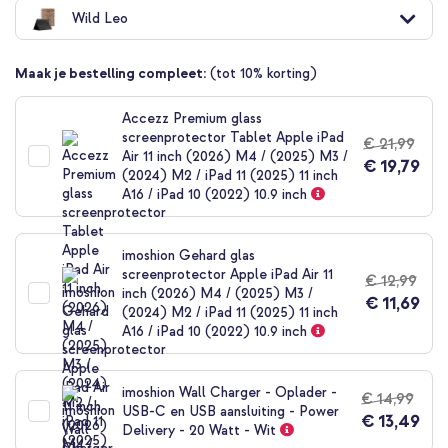
naar
Wild Leo
het
begin
van
Maak je bestelling compleet:
(tot 10% korting)
de
afbeeldingen-
gallerij
Accezz Premium glass
screenprotector Tablet Apple iPad
€ 21,99
Air 11 inch (2026) M4 / (2025) M3 /
€ 19,79
(2024) M2 / iPad 11 (2025) 11 inch
A16 / iPad 10 (2022) 10.9 inch
imoshion Gehard glas
screenprotector Apple iPad Air 11
€ 12,99
inch (2026) M4 / (2025) M3 /
€ 11,69
(2024) M2 / iPad 11 (2025) 11 inch
A16 / iPad 10 (2022) 10.9 inch
imoshion Wall Charger - Oplader -
€ 14,99
USB-C en USB aansluiting - Power
€ 13,49
Delivery - 20 Watt - Wit