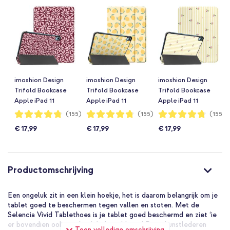
imoshion Design
imoshion Design
imoshion Design
Trifold Bookcase
Trifold Bookcase
Trifold Bookcase
Apple iPad 11
Apple iPad 11
Apple iPad 11
(2025) 11 inch A16 /
(2025) 11 inch A16 /
(2025) 11 inch A16 /
Waardering:
Waardering:
Waardering:
(155)
(155)
(155)
95%
95%
95%
iPad 10 (2022) 10.9
iPad 10 (2022) 10.9
iPad 10 (2022) 10.9
€ 17,99
€ 17,99
€ 17,99
inch - Bloom Love
inch - Citrus Dream
inch - Garden
Blush
Stripes
Productomschrijving
Een ongeluk zit in een klein hoekje, het is daarom belangrijk om je
tablet goed te beschermen tegen vallen en stoten. Met de
Selencia Vivid Tablethoes is je tablet goed beschermd en ziet ‘ie
er bovendien ook nog heel fashionable uit! Deze kunstlederen
Toon volledige omschrijving