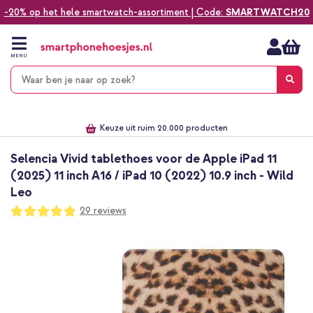
-20% op het hele smartwatch-assortiment | Code:
SMARTWATCH20
Ga
naar
de
MENU
inhoud
Alles voor jouw telefoon, tablet, smartwatch of laptop
Dezelfde dag verzonden *
Keuze uit ruim 20.000 producten
We've got you covered!
Selencia Vivid tablethoes voor de Apple iPad 11
(2025) 11 inch A16 / iPad 10 (2022) 10.9 inch - Wild
Leo
Waardering:
29
reviews
97
100
% of
Ga
naar
het
einde
van
de
afbeeldingen-