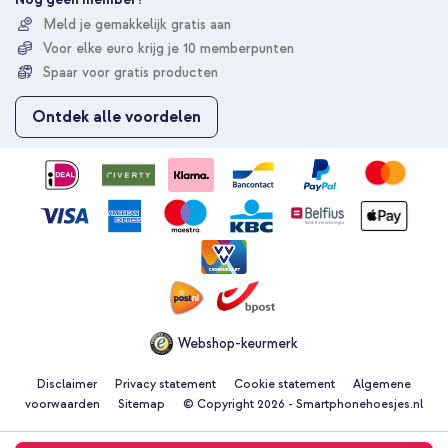
r
Meld je gemakkelijk gratis aan
u
Voor elke euro krijg je 10 memberpunten
o
p
Spaar voor gratis producten
o
n
Ontdek alle voordelen
z
e
n
i
e
u
w
s
b
r
i
e
Webshop-keurmerk
f
Disclaimer
Privacy statement
Cookie statement
Algemene
voorwaarden
Sitemap
© Copyright 2026 - Smartphonehoesjes.nl