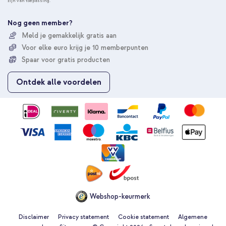
zijn van toepassing.
n
e
e
Nog geen member?
r
Meld je gemakkelijk gratis aan
u
Voor elke euro krijg je 10 memberpunten
o
p
Spaar voor gratis producten
o
n
Ontdek alle voordelen
z
e
n
i
e
u
w
s
b
r
i
e
Webshop-keurmerk
f
Disclaimer
Privacy statement
Cookie statement
Algemene