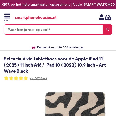
-20% op het hele smartwatch-assortiment | Code:
SMARTWATCH20
Ga
naar
de
MENU
inhoud
Alles voor jouw telefoon, tablet, smartwatch of laptop
Dezelfde dag verzonden *
Keuze uit ruim 20.000 producten
We've got you covered!
Selencia Vivid tablethoes voor de Apple iPad 11
(2025) 11 inch A16 / iPad 10 (2022) 10.9 inch - Art
Wave Black
Waardering:
29
reviews
97
100
% of
Ga
naar
het
einde
van
de
afbeeldingen-