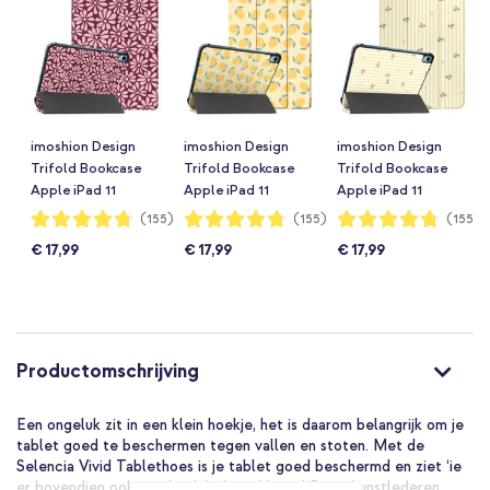
imoshion Design
imoshion Design
imoshion Design
Trifold Bookcase
Trifold Bookcase
Trifold Bookcase
Apple iPad 11
Apple iPad 11
Apple iPad 11
(2025) 11 inch A16 /
(2025) 11 inch A16 /
(2025) 11 inch A16 /
Waardering:
Waardering:
Waardering:
(155)
(155)
(155)
95%
95%
95%
iPad 10 (2022) 10.9
iPad 10 (2022) 10.9
iPad 10 (2022) 10.9
€ 17,99
€ 17,99
€ 17,99
inch - Bloom Love
inch - Citrus Dream
inch - Garden
Blush
Stripes
Productomschrijving
Een ongeluk zit in een klein hoekje, het is daarom belangrijk om je
tablet goed te beschermen tegen vallen en stoten. Met de
Selencia Vivid Tablethoes is je tablet goed beschermd en ziet ‘ie
er bovendien ook nog heel fashionable uit! Deze kunstlederen