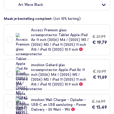
naar
Art Wave Black
het
begin
van
Maak je bestelling compleet:
(tot 10% korting)
de
afbeeldingen-
gallerij
Accezz Premium glass
screenprotector Tablet Apple iPad
€ 21,99
Air 11 inch (2026) M4 / (2025) M3 /
€ 19,79
(2024) M2 / iPad 11 (2025) 11 inch
A16 / iPad 10 (2022) 10.9 inch
imoshion Gehard glas
screenprotector Apple iPad Air 11
€ 12,99
inch (2026) M4 / (2025) M3 /
€ 11,69
(2024) M2 / iPad 11 (2025) 11 inch
A16 / iPad 10 (2022) 10.9 inch
imoshion Wall Charger - Oplader -
€ 14,99
USB-C en USB aansluiting - Power
€ 13,49
Delivery - 20 Watt - Wit