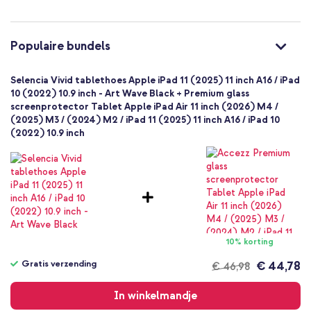
Inclusief 1 jaar garantie
Meerkleurig
Kunstleer
Ben je op zoek naar een fashionable hoes voor je tablet die je
Apple
Populaire bundels
ook als standaard kunt gebruiken? Bestel vandaag nog de
Tablet
Selencia Vivid Bookcase!
1 Pc
Selencia Vivid tablethoes Apple iPad 11 (2025) 11 inch A16 / iPad
Nee
10 (2022) 10.9 inch - Art Wave Black + Premium glass
screenprotector Tablet Apple iPad Air 11 inch (2026) M4 /
Bookcase
(2025) M3 / (2024) M2 / iPad 11 (2025) 11 inch A16 / iPad 10
Hoesje
(2022) 10.9 inch
Volledige bescherming
10% korting
Gratis verzending
€ 44,78
€ 46,98
Gratis
verzending
In winkelmandje