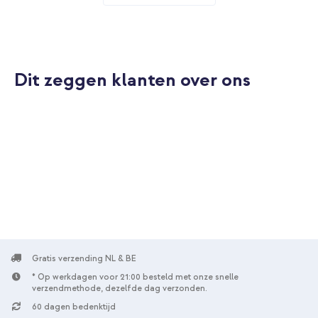
10 (2022) 10.9 inch - Art Wave Black + Wall Charger - Oplader -
USB-C en USB aansluiting - Power Delivery - 20 Watt - Wit
Dit zeggen klanten over ons
10% korting
Gratis verzending
€ 38,48
€ 39,98
Gratis
verzending
In winkelmandje
Selencia Vivid tablethoes Apple iPad 11 (2025) 11 inch A16 / iPad
10 (2022) 10.9 inch - Art Wave Black + Graphite stylus pen voor
Apple iPad - Zwart
Gratis verzending NL & BE
* Op werkdagen voor 21:00 besteld met onze snelle
verzendmethode, dezelfde dag verzonden.
60 dagen bedenktijd