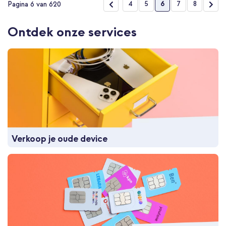
Pagina
Pagina
Vorige
Pagina
Pagina
U lees momenteel p
Pagina
Pagina
Pag
Vol
4
5
6
7
8
Pagina 6 van 620
Ontdek onze services
Verkoop je oude device