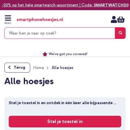
-20% op het hele smartwatch-assortiment | Code:
SMARTWATCH20
Ga
naar
de
MENU
inhoud
Alles voor jouw telefoon, tablet, smartwatch of laptop
Dezelfde dag verzonden *
Keuze uit ruim 20.000 producten
We've got you covered!
Terug
Home
Alle hoesjes
Alle hoesjes
Stel je toestel in en ontdek in één keer alle bijpassende 
producten
Stel je toestel in