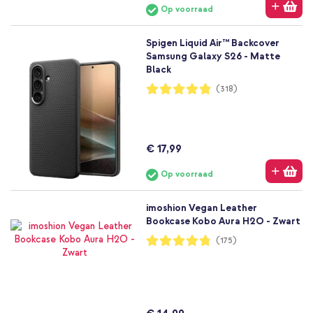
Op voorraad
Spigen Liquid Air™ Backcover
Samsung Galaxy S26 - Matte
Black
Waardering:
(318)
97%
€ 17,99
Op voorraad
imoshion Vegan Leather
Bookcase Kobo Aura H2O - Zwart
Waardering:
(175)
95%