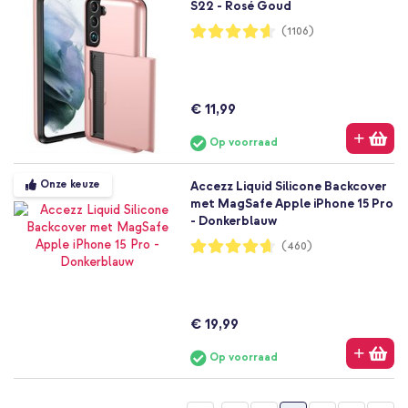
S22 - Rosé Goud
Waardering:
(1106)
92%
€ 11,99
Op voorraad
Onze keuze
Accezz Liquid Silicone Backcover
met MagSafe Apple iPhone 15 Pro
- Donkerblauw
Waardering:
(460)
93%
€ 19,99
Op voorraad