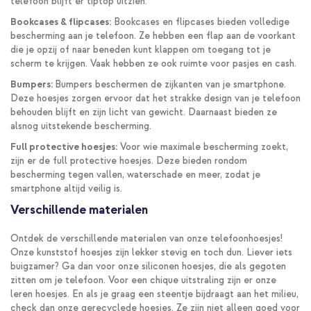
telefoon blijft er tiptop uitzien.
Bookcases & flipcases:
Bookcases en flipcases bieden volledige
bescherming aan je telefoon. Ze hebben een flap aan de voorkant
die je opzij of naar beneden kunt klappen om toegang tot je
scherm te krijgen. Vaak hebben ze ook ruimte voor pasjes en cash.
Bumpers:
Bumpers beschermen de zijkanten van je smartphone.
Deze hoesjes zorgen ervoor dat het strakke design van je telefoon
behouden blijft en zijn licht van gewicht. Daarnaast bieden ze
alsnog uitstekende bescherming.
Full protective hoesjes:
Voor wie maximale bescherming zoekt,
zijn er de full protective hoesjes. Deze bieden rondom
bescherming tegen vallen, waterschade en meer, zodat je
smartphone altijd veilig is.
Verschillende materialen
Ontdek de verschillende materialen van onze telefoonhoesjes!
Onze kunststof hoesjes zijn lekker stevig en toch dun. Liever iets
buigzamer? Ga dan voor onze siliconen hoesjes, die als gegoten
zitten om je telefoon. Voor een chique uitstraling zijn er onze
leren hoesjes. En als je graag een steentje bijdraagt aan het milieu,
check dan onze gerecyclede hoesjes. Ze zijn niet alleen goed voor