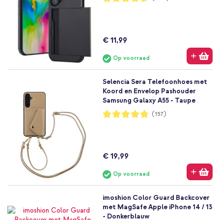
92%
€ 11,99
Op voorraad
Selencia Sera Telefoonhoes met
Koord en Envelop Pashouder
Samsung Galaxy A55 - Taupe
Waardering:
(157)
96%
€ 19,99
Op voorraad
imoshion Color Guard Backcover
met MagSafe Apple iPhone 14 / 13
- Donkerblauw