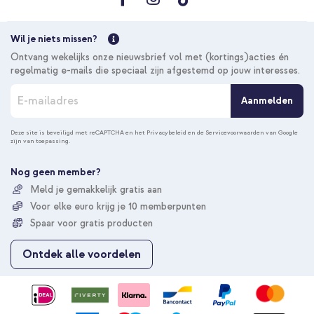
Wil je niets missen?
Ontvang wekelijks onze nieuwsbrief vol met (kortings)acties én
regelmatig e-mails die speciaal zijn afgestemd op jouw interesses.
A
Aanmelden
b
o
n
Deze site is beveiligd met reCAPTCHA en het
Privacybeleid
en de
Servicevoorwaarden
van Google
zijn van toepassing.
n
e
e
Nog geen member?
r
Meld je gemakkelijk gratis aan
u
Voor elke euro krijg je 10 memberpunten
o
p
Spaar voor gratis producten
o
n
Ontdek alle voordelen
z
e
n
i