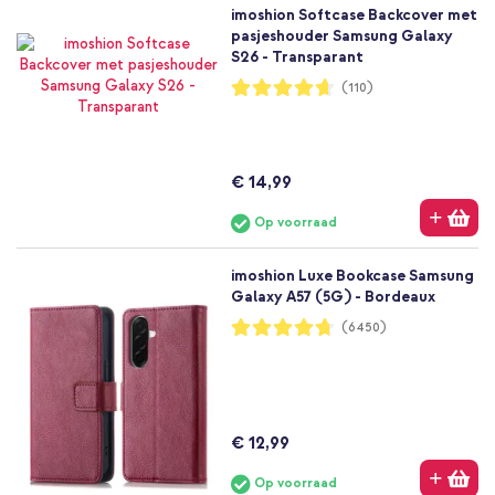
imoshion Softcase Backcover met
pasjeshouder Samsung Galaxy
S26 - Transparant
Waardering:
(110)
93%
€ 14,99
Op voorraad
imoshion Luxe Bookcase Samsung
Galaxy A57 (5G) - Bordeaux
Waardering:
(6450)
94%
€ 12,99
Op voorraad