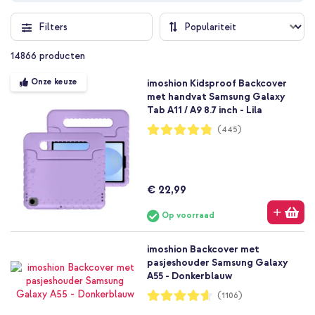
Filters
14866
producten
Onze keuze
imoshion Kidsproof Backcover
met handvat Samsung Galaxy
Tab A11 / A9 8.7 inch - Lila
Waardering:
(445)
96%
€ 22,99
Op voorraad
imoshion Backcover met
pasjeshouder Samsung Galaxy
A55 - Donkerblauw
Waardering:
(1106)
92%