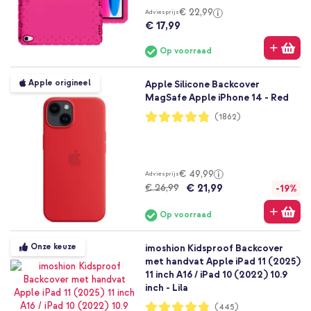
€ 22,99
Adviesprijs
€ 17,99
Op voorraad
Apple origineel
Apple Silicone Backcover
MagSafe Apple iPhone 14 - Red
Waardering:
(1862)
96%
€ 49,99
Adviesprijs
€ 21,99
€ 26,99
-19%
Op voorraad
Onze keuze
imoshion Kidsproof Backcover
met handvat Apple iPad 11 (2025)
11 inch A16 / iPad 10 (2022) 10.9
inch - Lila
Waardering:
(445)