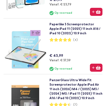
Vanaf
Vanaf:
€ 23,79
Op voorraad
Paperlike 3 Screenprotector
Apple iPad 11 (2025) 11 inch A16 /
iPad 10 (2022) 10.9 inch
Waardering:
(4)
95%
€ 43,99
Vanaf
Vanaf:
€ 37,39
Op voorraad
PanzerGlass Ultra Wide Fit
Screenprotector Apple iPad Air
11 inch (2026) M4 / (2025) M3 /
(2024) M2 / iPad 11 (2025) 11 inch
A16 / iPad 10 (2022) 10.9 inch
Waardering:
(7)