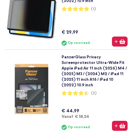
(2022) 10.9 inch
Waardering:
(1)
100%
€ 29,99
Op voorraad
PanzerGlass Privacy
Screenprotector Ultra-Wide Fit
Apple iPad Air 11 inch (2026) M4 /
(2025) M3 / (2024) M2 / iPad 11
(2025) 11 inch A16 / iPad 10
(2022) 10.9 inch
Waardering:
(2)
90%
€ 44,99
Vanaf
Vanaf:
€ 38,24
Op voorraad