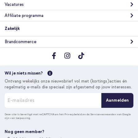
Vacatures
Affiliate programma
Zakelijk
Brandcommerce
Wil je niets missen?
Ontvang wekelijks onze nieuwsbrief vol met (kortings)acties én
regelmatig e-mails die speciaal zijn afgestemd op jouw interesses.
A
Aanmelden
b
o
n
Deze site is beveiligd met reCAPTCHA en het
Privacybeleid
en de
Servicevoorwaarden
van Google
zijn van toepassing.
n
e
e
Nog geen member?
r