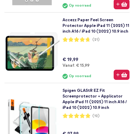
Op voorraad
Accezz Paper Feel Screen
Protector Apple iPad 11 (2025) 11
inch A16 / iPad 10 (2022) 10.9 inch
Waardering:
(21)
94%
€ 19,99
Vanaf
Vanaf:
€ 15,99
Op voorraad
Spigen GLAStR EZ Fit
Screenprotector + Applicator
Apple iPad 11 (2025) 11 inch A16 /
iPad 10 (2022) 10.9 inch
Waardering:
(12)
97%
€ 27,99