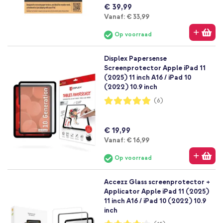
€ 39,99
Vanaf
Vanaf:
€ 33,99
Op voorraad
Displex Papersense
Screenprotector Apple iPad 11
(2025) 11 inch A16 / iPad 10
(2022) 10.9 inch
Waardering:
(6)
100%
€ 19,99
Vanaf
Vanaf:
€ 16,99
Op voorraad
Accezz Glass screenprotector +
Applicator Apple iPad 11 (2025)
11 inch A16 / iPad 10 (2022) 10.9
inch
Waardering: