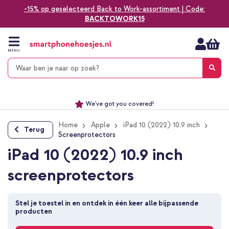
-15% op geselecteerd Back to Work-assortiment | Code:
BACKTOWORK15
Ga
naar
de
MENU
inhoud
Alles voor jouw telefoon, tablet, smartwatch of laptop
Dezelfde dag verzonden *
Keuze uit ruim 20.000 producten
We've got you covered!
Home
Apple
iPad 10 (2022) 10.9 inch
Terug
Screenprotectors
iPad 10 (2022) 10.9 inch
screenprotectors
Stel je toestel in en ontdek in één keer alle bijpassende 
producten