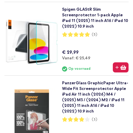
Spigen GLAStR Slim
Screenprotector 1-pack Apple
iPad 11 (2025) 11 inch A16 / iPad 10
(2022) 10.9 inch
Waardering:
(5)
100%
€ 29,99
Vanaf
Vanaf:
€ 25,49
Op voorraad
PanzerGlass GraphicPaper Ultra-
Wide Fit Screenprotector Apple
iPad Air 11 inch (2026) M4 /
(2025) M3 / (2024) M2 / iPad 11
(2025) 11 inch A16 / iPad 10
(2022) 10.9 inch
Waardering:
(3)
80%