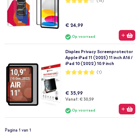
(15)
83%
€ 24,99
Op voorraad
Displex Privacy Screenprotector
Apple iPad 11 (2025) 11 inch A16 /
iPad 10 (2022) 10.9 inch
Waardering:
(1)
100%
€ 35,99
Vanaf
Vanaf:
€ 30,59
Op voorraad
Pagina 1 van 1