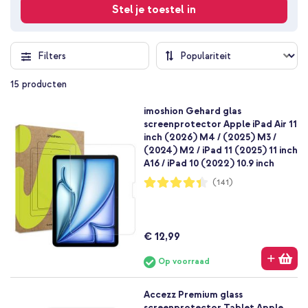
Stel je toestel in
Filters
15
producten
imoshion Gehard glas
screenprotector Apple iPad Air 11
inch (2026) M4 / (2025) M3 /
(2024) M2 / iPad 11 (2025) 11 inch
A16 / iPad 10 (2022) 10.9 inch
Waardering:
(141)
87%
€ 12,99
Op voorraad
Accezz Premium glass
screenprotector Tablet Apple