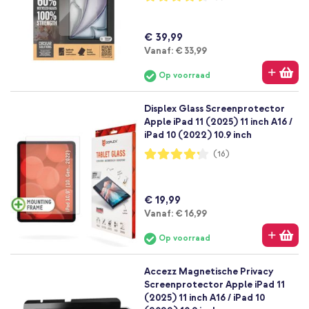
89%
€ 39,99
Vanaf
Vanaf:
€ 33,99
Op voorraad
Displex Glass Screenprotector
Apple iPad 11 (2025) 11 inch A16 /
iPad 10 (2022) 10.9 inch
Waardering:
(16)
84%
€ 19,99
Vanaf
Vanaf:
€ 16,99
Op voorraad
Accezz Magnetische Privacy
Screenprotector Apple iPad 11
(2025) 11 inch A16 / iPad 10