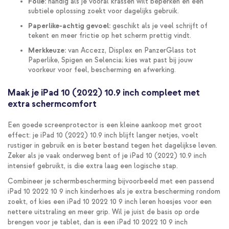
Folie:
handig als je vooral krassen wilt beperken en een
subtiele oplossing zoekt voor dagelijks gebruik.
Paperlike-achtig gevoel:
geschikt als je veel schrijft of
tekent en meer frictie op het scherm prettig vindt.
Merkkeuze:
van Accezz, Displex en PanzerGlass tot
Paperlike, Spigen en Selencia; kies wat past bij jouw
voorkeur voor feel, bescherming en afwerking.
Maak je iPad 10 (2022) 10.9 inch compleet met
extra schermcomfort
Een goede screenprotector is een kleine aankoop met groot
effect: je iPad 10 (2022) 10.9 inch blijft langer netjes, voelt
rustiger in gebruik en is beter bestand tegen het dagelijkse leven.
Zeker als je vaak onderweg bent of je iPad 10 (2022) 10.9 inch
intensief gebruikt, is die extra laag een logische stap.
Combineer je schermbescherming bijvoorbeeld met een passend
iPad 10 2022 10 9 inch kinderhoes als je extra bescherming rondom
zoekt, of kies een iPad 10 2022 10 9 inch leren hoesjes voor een
nettere uitstraling en meer grip. Wil je juist de basis op orde
brengen voor je tablet, dan is een iPad 10 2022 10 9 inch