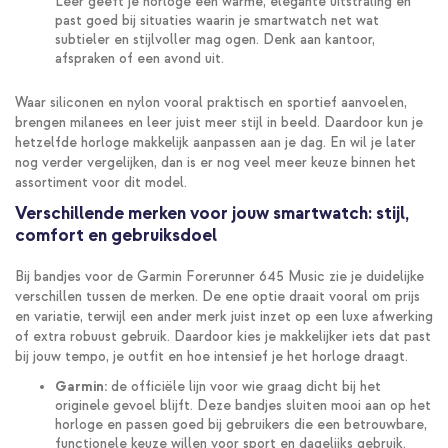
Leer geeft je horloge een warme, elegante uitstraling en
past goed bij situaties waarin je smartwatch net wat
subtieler en stijlvoller mag ogen. Denk aan kantoor,
afspraken of een avond uit.
Waar siliconen en nylon vooral praktisch en sportief aanvoelen,
brengen milanees en leer juist meer stijl in beeld. Daardoor kun je
hetzelfde horloge makkelijk aanpassen aan je dag. En wil je later
nog verder vergelijken, dan is er nog veel meer keuze binnen het
assortiment voor dit model.
Verschillende merken voor jouw smartwatch: stijl,
comfort en gebruiksdoel
Bij bandjes voor de Garmin Forerunner 645 Music zie je duidelijke
verschillen tussen de merken. De ene optie draait vooral om prijs
en variatie, terwijl een ander merk juist inzet op een luxe afwerking
of extra robuust gebruik. Daardoor kies je makkelijker iets dat past
bij jouw tempo, je outfit en hoe intensief je het horloge draagt.
Garmin:
de officiële lijn voor wie graag dicht bij het
originele gevoel blijft. Deze bandjes sluiten mooi aan op het
horloge en passen goed bij gebruikers die een betrouwbare,
functionele keuze willen voor sport en dagelijks gebruik.