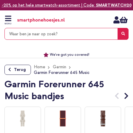
-20% op het hele smartwatch-assortiment | Code:
SMARTWATCH20
Ga
naar
de
MENU
inhoud
Alles voor jouw telefoon, tablet, smartwatch of laptop
Dezelfde dag verzonden *
Keuze uit ruim 20.000 producten
We've got you covered!
Home
Garmin
Terug
Garmin Forerunner 645 Music
Garmin Forerunner 645
Music bandjes