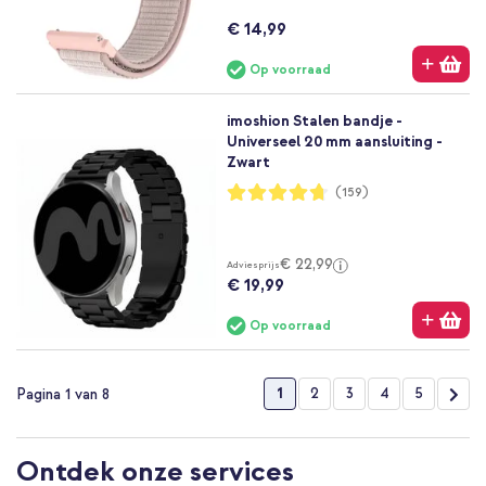
€ 14,99
Op voorraad
imoshion Stalen bandje -
Universeel 20 mm aansluiting -
Zwart
Waardering:
(159)
94%
€ 22,99
Adviesprijs
€ 19,99
Op voorraad
Pagina
U lees momenteel pagina
Pagina
Pagina
Pagina
Pagina
Pag
Vol
1
2
3
4
5
Pagina 1 van 8
Ontdek onze services