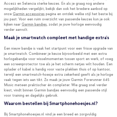
Accezz en Selencia sterke keuzes. En als je graag nog andere
mogelijkheden vergelijkt, bekijk dan ook het bredere aanbod op
onze
Garmin accessoires
pagina en ontdek welke stijl het beste bij
jou past. Voor een ruim overzicht van passende keuzes kun je ook
kijken naar
Garmin bandjes
, zodat je jouw horloge eenvoudig
verder aanvult.
Maak je smartwatch compleet met handige extra's
Een nieuw bandje is vaak het startpunt voor een frisse upgrade van
je smartwatch. Combineer je keuze bijvoorbeeld met een extra
horlogebandje voor wisselmomenten tussen sport en werk, of voeg
een screenprotector toe als je het scherm netjes wilt houden. Een
oplader of kabel is handig voor vaste plekken thuis of op kantoor,
terwijl een smartwatch-hoesje extra zekerheid geeft als je horloge
vaak tegen iets aan tikt. Zo maak je jouw Garmin Forerunner 645
Music meteen praktischer én completer. Wie graag snel verder
kiest, vindt binnen Garmin bandjes eenvoudig een passende stijl
voor training en dagelijks gebruik.
Waarom bestellen bij Smartphonehoesjes.nl?
Bij Smartphonehoesjes.nl vind je een breed en zorgvuldig