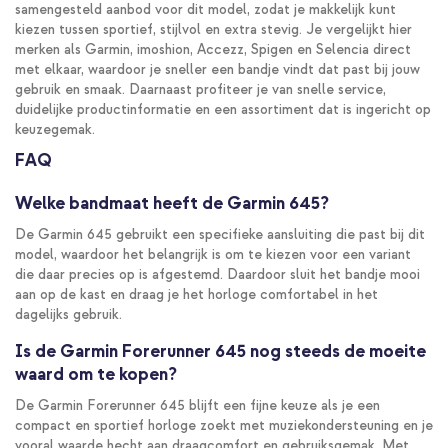
samengesteld aanbod voor dit model, zodat je makkelijk kunt
kiezen tussen sportief, stijlvol en extra stevig. Je vergelijkt hier
merken als Garmin, imoshion, Accezz, Spigen en Selencia direct
met elkaar, waardoor je sneller een bandje vindt dat past bij jouw
gebruik en smaak. Daarnaast profiteer je van snelle service,
duidelijke productinformatie en een assortiment dat is ingericht op
keuzegemak.
FAQ
Welke bandmaat heeft de Garmin 645?
De Garmin 645 gebruikt een specifieke aansluiting die past bij dit
model, waardoor het belangrijk is om te kiezen voor een variant
die daar precies op is afgestemd. Daardoor sluit het bandje mooi
aan op de kast en draag je het horloge comfortabel in het
dagelijks gebruik.
Is de Garmin Forerunner 645 nog steeds de moeite
waard om te kopen?
De Garmin Forerunner 645 blijft een fijne keuze als je een
compact en sportief horloge zoekt met muziekondersteuning en je
vooral waarde hecht aan draagcomfort en gebruiksgemak. Met