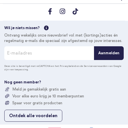
Wil je niets missen?
Ontvang wekelijks onze nieuwsbrief vol met (kortings)acties én
regelmatig e-mails die speciaal zijn afgestemd op jouw interesses.
A
Aanmelden
b
o
n
Deze site is beveiligd met reCAPTCHA en het
Privacybeleid
en de
Servicevoorwaarden
van Google
zijn van toepassing.
n
e
e
Nog geen member?
r
Meld je gemakkelijk gratis aan
u
Voor elke euro krijg je 10 memberpunten
o
p
Spaar voor gratis producten
o
n
Ontdek alle voordelen
z
e