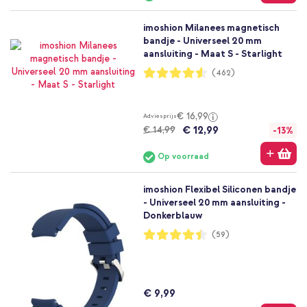
imoshion Milanees magnetisch
bandje - Universeel 20 mm
aansluiting - Maat S - Starlight
Waardering:
(462)
91%
€ 16,99
Adviesprijs
€ 12,99
€ 14,99
-13%
Op voorraad
imoshion Flexibel Siliconen bandje
- Universeel 20 mm aansluiting -
Donkerblauw
Waardering:
(59)
89%
€ 9,99