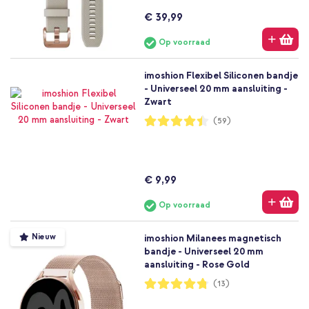
€ 39,99
Op voorraad
imoshion Flexibel Siliconen bandje
- Universeel 20 mm aansluiting -
Zwart
Waardering:
(59)
89%
€ 9,99
Op voorraad
Nieuw
imoshion Milanees magnetisch
bandje - Universeel 20 mm
aansluiting - Rose Gold
Waardering:
(13)
95%