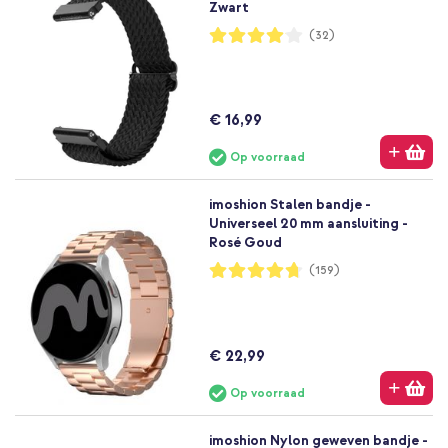
Zwart
Waardering:
(32)
81%
€ 16,99
Op voorraad
imoshion Stalen bandje -
Universeel 20 mm aansluiting -
Rosé Goud
Waardering:
(159)
94%
€ 22,99
Op voorraad
imoshion Nylon geweven bandje -