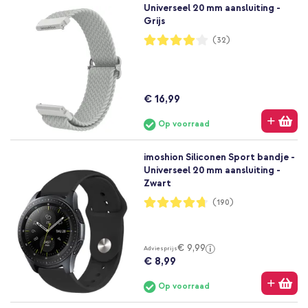
Universeel 20 mm aansluiting -
Grijs
Waardering:
(32)
81%
€ 16,99
Op voorraad
imoshion Siliconen Sport bandje -
Universeel 20 mm aansluiting -
Zwart
Waardering:
(190)
94%
€ 9,99
Adviesprijs
€ 8,99
Op voorraad