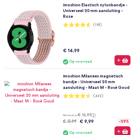
imoshion Elastisch nylonbandje -
Universeel 20 mm aansluiting -
Roze
Waardering:
(118)
92%
€ 14,99
Op voorraad
imoshion Milanees magnetisch
bandje - Universeel 20 mm
aansluiting - Maat M - Rosé Goud
Waardering:
(462)
91%
€ 16,99
Adviesprijs
€ 9,99
€ 13,99
-29%
Op voorraad