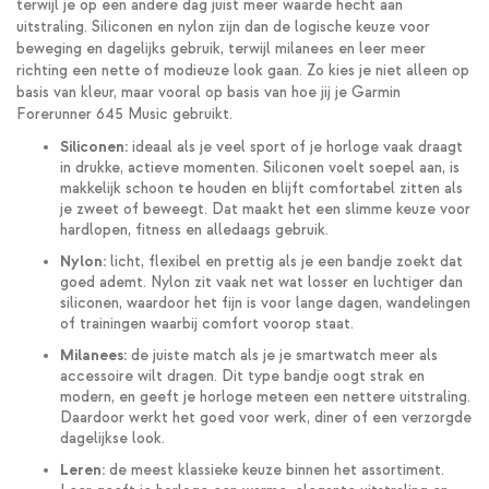
terwijl je op een andere dag juist meer waarde hecht aan
uitstraling. Siliconen en nylon zijn dan de logische keuze voor
beweging en dagelijks gebruik, terwijl milanees en leer meer
richting een nette of modieuze look gaan. Zo kies je niet alleen op
basis van kleur, maar vooral op basis van hoe jij je Garmin
Forerunner 645 Music gebruikt.
Siliconen:
ideaal als je veel sport of je horloge vaak draagt
in drukke, actieve momenten. Siliconen voelt soepel aan, is
makkelijk schoon te houden en blijft comfortabel zitten als
je zweet of beweegt. Dat maakt het een slimme keuze voor
hardlopen, fitness en alledaags gebruik.
Nylon:
licht, flexibel en prettig als je een bandje zoekt dat
goed ademt. Nylon zit vaak net wat losser en luchtiger dan
siliconen, waardoor het fijn is voor lange dagen, wandelingen
of trainingen waarbij comfort voorop staat.
Milanees:
de juiste match als je je smartwatch meer als
accessoire wilt dragen. Dit type bandje oogt strak en
modern, en geeft je horloge meteen een nettere uitstraling.
Daardoor werkt het goed voor werk, diner of een verzorgde
dagelijkse look.
Leren:
de meest klassieke keuze binnen het assortiment.