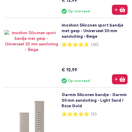
€ 12,99
Op voorraad
imoshion Siliconen sport bandje
met gesp - Universeel 20 mm
aansluiting - Beige
Waardering:
(30)
95%
€ 12,99
Op voorraad
Garmin Siliconen bandje - Garmin
20 mm aansluiting - Light Sand /
Rose Gold
Waardering:
(6)
100%