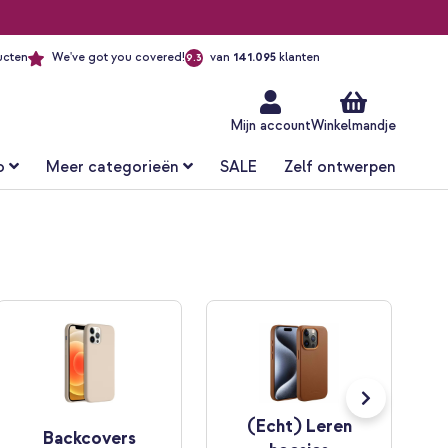
ucten
We've got you covered!
van
141.095
klanten
9.3
Ga
naar
de
inhoud
Mijn account
Winkelmandje
o
Meer categorieën
SALE
Zelf ontwerpen
(Echt) Leren
Backcovers