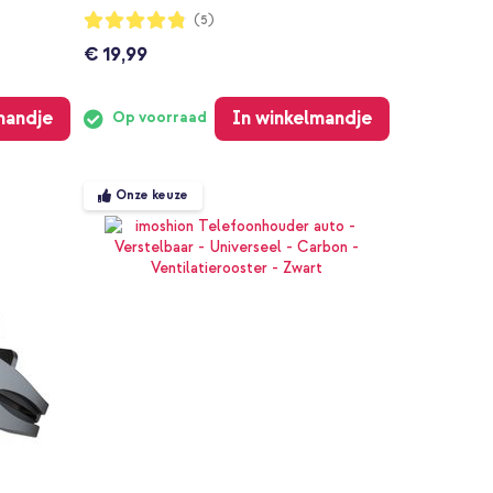
Waardering:
(5)
96%
€ 19,99
mandje
In winkelmandje
Op voorraad
Onze keuze