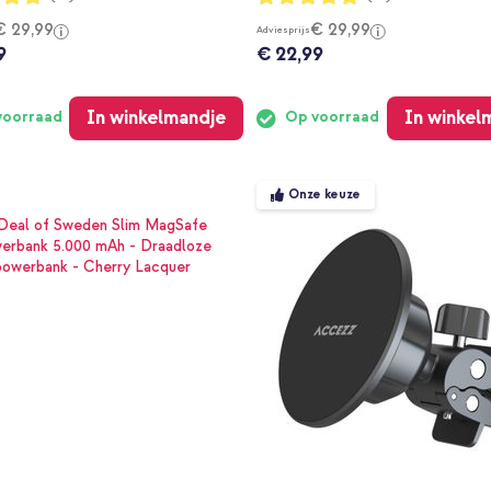
100%
€ 29,99
€ 29,99
Adviesprijs
9
€ 22,99
In winkelmandje
In winkel
voorraad
Op voorraad
Onze keuze