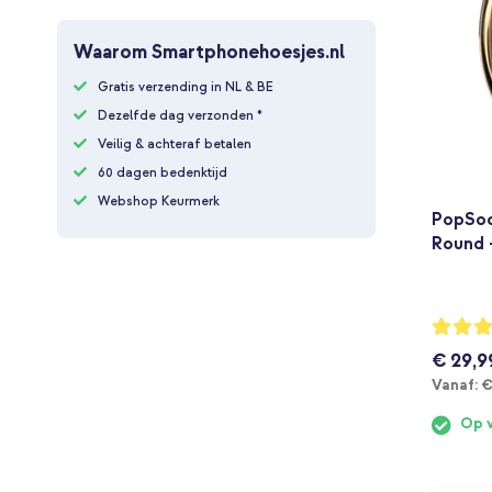
Waarom Smartphonehoesjes.nl
Gratis verzending in NL & BE
Dezelfde dag verzonden *
Veilig & achteraf betalen
60 dagen bedenktijd
Webshop Keurmerk
PopSoc
Round 
Waarderi
98%
€ 29,9
V
Vanaf:
€
Op 