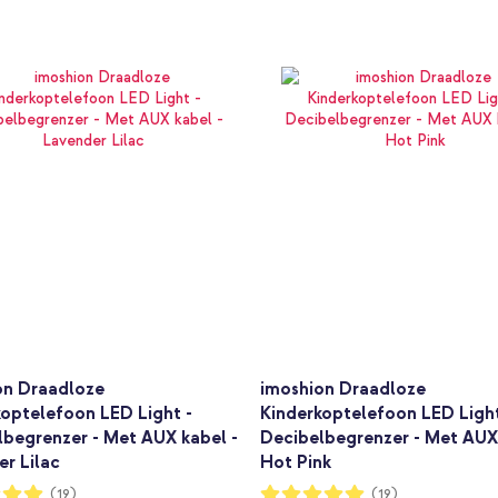
on Draadloze
imoshion Draadloze
optelefoon LED Light -
Kinderkoptelefoon LED Light
lbegrenzer - Met AUX kabel -
Decibelbegrenzer - Met AUX
r Lilac
Hot Pink
ng:
Waardering:
(19)
(19)