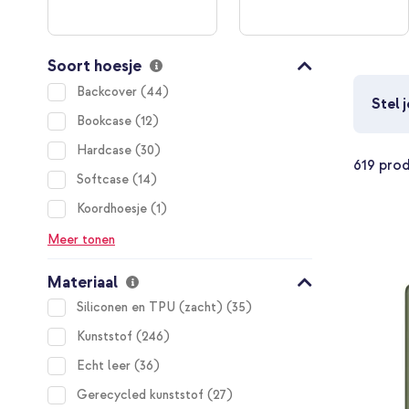
Soort hoesje
items
Backcover
44
Stel 
items
Bookcase
12
items
Hardcase
30
619
prod
items
Softcase
14
item
Koordhoesje
1
Meer tonen
Materiaal
items
Siliconen en TPU (zacht)
35
items
Kunststof
246
items
Echt leer
36
items
Gerecycled kunststof
27