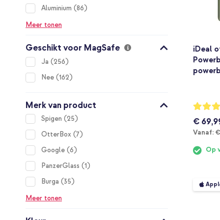
items
Aluminium
86
Meer tonen
Geschikt voor MagSafe
iDeal 
Powerb
items
Ja
256
powerb
items
Nee
162
Merk van product
Waarderi
80%
items
Spigen
25
€ 69,9
V
Vanaf:
€
items
OtterBox
7
items
Op 
Google
6
item
PanzerGlass
1
items
Burga
35
Appl
Meer tonen