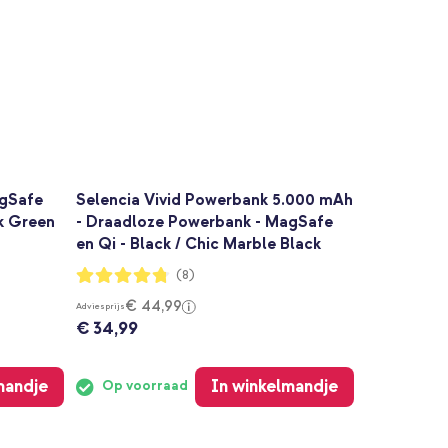
agSafe
Selencia Vivid Powerbank 5.000 mAh
rk Green
- Draadloze Powerbank - MagSafe
en Qi - Black / Chic Marble Black
Waardering:
(8)
95%
€ 44,99
Adviesprijs
€ 34,99
mandje
In winkelmandje
Op voorraad