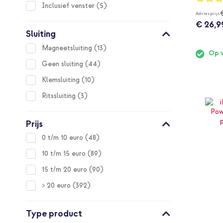
100%
items
Inclusief venster
5
Adviesprijs
€ 26,9
Sluiting
items
Magneetsluiting
13
Op 
items
Geen sluiting
44
items
Klemsluiting
10
items
Ritssluiting
3
Prijs
items
0 t/m 10 euro
48
items
10 t/m 15 euro
89
items
15 t/m 20 euro
90
items
> 20 euro
392
Type product