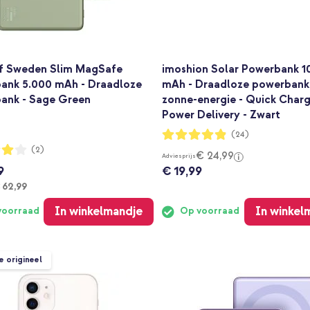
of Sweden Slim MagSafe
imoshion Solar Powerbank 1
ank 5.000 mAh - Draadloze
mAh - Draadloze powerbank
ank - Sage Green
zonne-energie - Quick Char
Power Delivery - Zwart
Waardering:
(24)
96%
ng:
(2)
€ 24,99
Adviesprijs
9
€ 19,99
anaf
 62,99
In winkelmandje
In winkel
voorraad
Op voorraad
e origineel