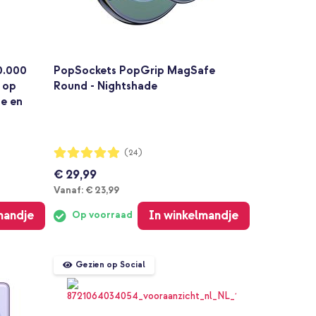
0.000
PopSockets PopGrip MagSafe
 op
Round - Nightshade
ge en
Waardering:
(24)
98%
€ 29,99
Vanaf
Vanaf:
€ 23,99
mandje
In winkelmandje
Op voorraad
Gezien op Social