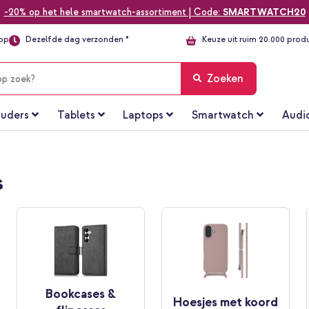
-20% op het hele smartwatch-assortiment | Code:
SMARTWATCH20
top
Dezelfde dag verzonden *
Keuze uit ruim 20.000 prod
Zoeken
uders
Tablets
Laptops
Smartwatch
Audi
s
Bookcases &
Hoesjes met koord