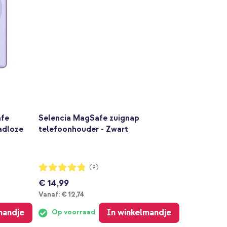
afe
Selencia MagSafe zuignap
adloze
telefoonhouder - Zwart
Waardering:
(9)
96%
€ 14,99
Vanaf
Vanaf:
€ 12,74
mandje
In winkelmandje
Op voorraad