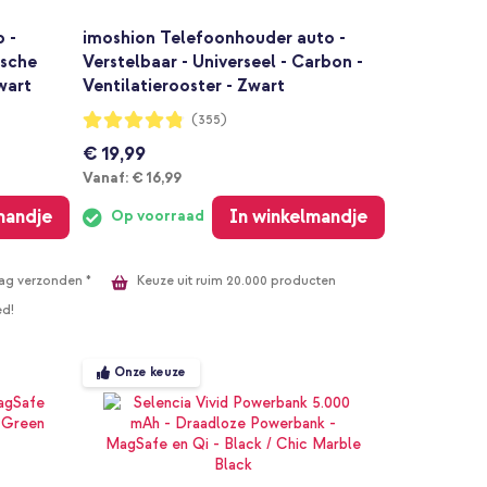
 -
imoshion Telefoonhouder auto -
ische
Verstelbaar - Universeel - Carbon -
Zwart
Ventilatierooster - Zwart
Waardering:
(355)
96%
€ 19,99
Vanaf
Vanaf:
€ 16,99
mandje
In winkelmandje
Op voorraad
Keuze uit ruim 20.000 producten
ag verzonden *
ed!
Onze keuze