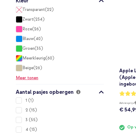
Kleur
Transparant
22
items
Zwart
234
items
Roze
26
items
Blauw
40
items
Groen
35
items
Meerkleurig
60
items
Beige
26
Apple 
items
(Apple
Meer tonen
ingebo
Aantal pasjes opbergen
Waarderi
94%
item
1
1
Adviesprijs
€ 54,9
items
2
15
items
3
55
Op 
items
4
13