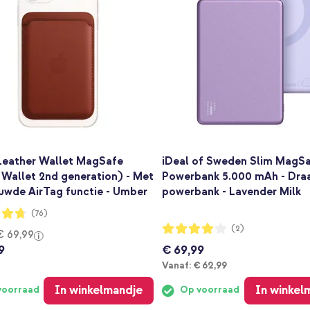
Leather Wallet MagSafe
iDeal of Sweden Slim MagS
 Wallet 2nd generation) - Met
Powerbank 5.000 mAh - Dra
uwde AirTag functie - Umber
powerbank - Lavender Milk
ng:
(76)
Waardering:
(2)
€ 69,99
80%
9
€ 69,99
Vanaf
Vanaf:
€ 62,99
In winkelmandje
In winkel
voorraad
Op voorraad