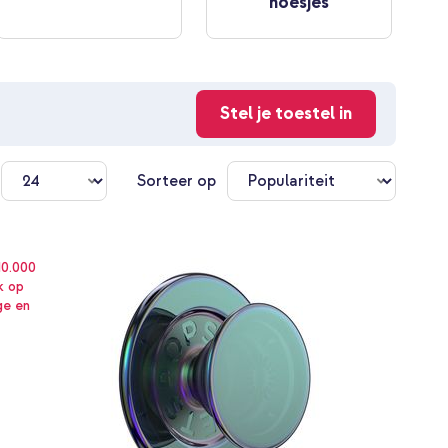
hoesjes
Stel je toestel in
n
Sorteer op