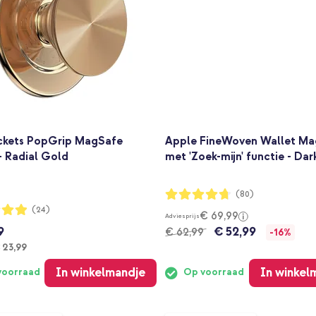
kets PopGrip MagSafe
Apple FineWoven Wallet M
- Radial Gold
met 'Zoek-mijn' functie - Da
Waardering:
(80)
93%
ng:
(24)
€ 69,99
Adviesprijs
9
€ 52,99
€ 62,99
-16%
anaf
 23,99
In winkelmandje
In winkel
voorraad
Op voorraad