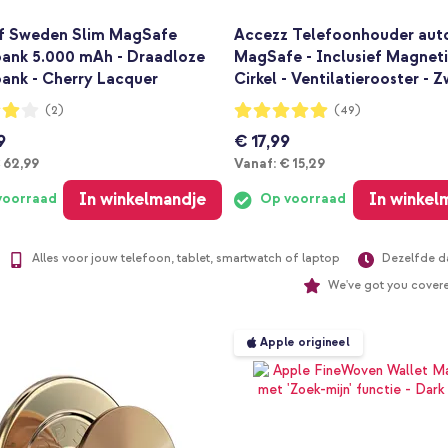
of Sweden Slim MagSafe
Accezz Telefoonhouder auto
ank 5.000 mAh - Draadloze
MagSafe - Inclusief Magnet
ank - Cherry Lacquer
Cirkel - Ventilatierooster - 
ng:
Waardering:
(2)
(49)
98%
9
€ 17,99
anaf
Vanaf
 62,99
Vanaf:
€ 15,29
In winkelmandje
In winkel
voorraad
Op voorraad
Alles voor jouw telefoon, tablet, smartwatch of laptop
Dezelfde d
We've got you cover
Apple origineel