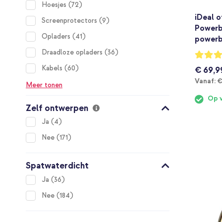
items
Hoesjes
72
iDeal 
items
Screenprotectors
9
Powerb
items
Opladers
41
powerb
items
Draadloze opladers
36
Waarderi
80%
items
Kabels
60
€ 69,9
V
Vanaf:
€
Meer tonen
Op 
Zelf ontwerpen
items
Ja
4
items
Nee
171
Spatwaterdicht
items
Ja
36
items
Nee
184