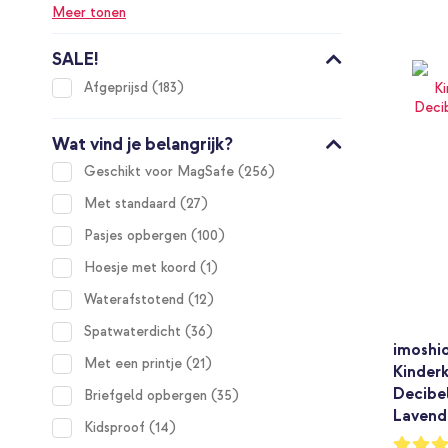
Meer tonen
SALE!
items
Afgeprijsd
183
Wat vind je belangrijk?
items
Geschikt voor MagSafe
256
items
Met standaard
27
items
Pasjes opbergen
100
item
Hoesje met koord
1
items
Waterafstotend
12
items
Spatwaterdicht
36
imoshi
items
Met een printje
21
Kinderk
Decibe
items
Briefgeld opbergen
35
Lavende
items
Kidsproof
14
Waarderi