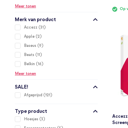
Meer tonen
Op 
Merk van product
items
Accezz
31
items
Apple
2
items
Baseus
9
items
Beats
11
items
Belkin
16
Meer tonen
SALE!
items
Afgeprijsd
121
Type product
Accezz
items
Hoesjes
3
Screen
items