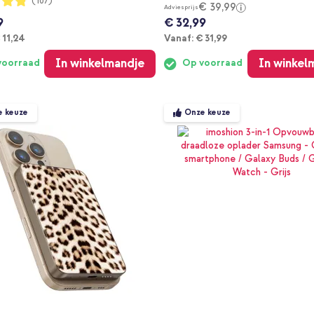
(107)
€ 39,99
Adviesprijs
9
€ 32,99
anaf
Vanaf
 11,24
Vanaf:
€ 31,99
In winkelmandje
In winkel
voorraad
Op voorraad
e keuze
Onze keuze