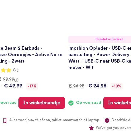
Bundelvoordeel
be Beam 2 Earbuds -
imoshion Oplader - USB-C e
ze Oordopjes - Active Noise
aansluiting - Power Delivery 
ing - Zwart
Watt + USB-C naar USB-C kab
meter - Wit
ng:
(7)
€ 99,99
€ 49,99
€ 24,28
€ 26,98
-17%
-10%
In winkelmandje
In winkel
voorraad
Op voorraad
Alles voor jouw telefoon, tablet, smartwatch of laptop
Dezelfde d
We've got you cover