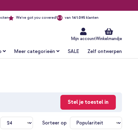
ucten
We've got you covered!
van
141.095
klanten
9.3
Ga
naar
de
inhoud
Mijn account
Winkelmandje
o
Meer categorieën
SALE
Zelf ontwerpen
Stel je toestel in
n
Sorteer op