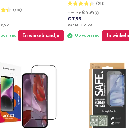
Waardering:
(511)
87%
ng:
(515)
€ 9,99
Adviesprijs
€ 7,99
anaf
Vanaf
 6,99
Vanaf:
€ 6,99
In winkelmandje
In winkel
voorraad
Op voorraad