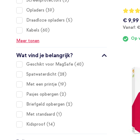
Screenprotectors
5
items
Waarderi
Opladers
39
89%
€ 9,99
items
Draadloze opladers
5
V
Vanaf:
€
items
Kabels
60
Op 
Meer tonen
Wat vind je belangrijk?
items
Geschikt voor MagSafe
40
items
Spatwaterdicht
28
items
Met een printje
19
items
Pasjes opbergen
2
items
Briefgeld opbergen
2
item
Met standaard
1
items
Kidsproof
14