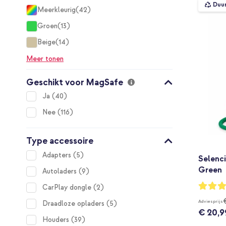
Duu
Meerkleurig
42
items
Groen
13
items
Beige
14
items
Meer tonen
Geschikt voor MagSafe
items
Ja
40
items
Nee
116
Type accessoire
items
Adapters
5
Selenci
Green
items
Autoladers
9
Waarderi
items
CarPlay dongle
2
91%
Adviesprijs
items
Draadloze opladers
5
€ 20,9
items
Houders
39