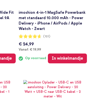
Wide Fit
imoshion 4-in-1 MagSafe Powerbank
el 9A
met standaard 10.000 mAh - Power
Delivery - iPhone / AirPods / Apple
Watch - Zwart
Waardering:
(121)
92%
€ 24,99
Vanaf
Vanaf:
€ 19,99
mandje
In winkelmandje
Op voorraad