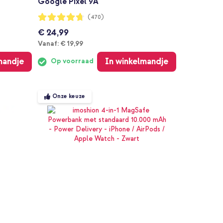
Google Pixel 9A
Waardering:
(470)
94%
€ 24,99
Vanaf
Vanaf:
€ 19,99
mandje
In winkelmandje
Op voorraad
Onze keuze