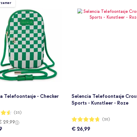
rzamer
a Telefoontasje - Checker
Selencia Telefoontasje Cro
Sports - Kunstleer - Roze
ng:
(23)
Waardering:
(20)
€ 29,99
93%
9
€ 26,99