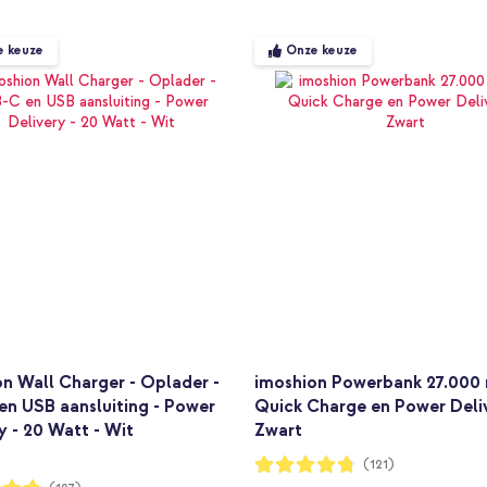
e keuze
Onze keuze
n Wall Charger - Oplader -
imoshion Powerbank 27.000
en USB aansluiting - Power
Quick Charge en Power Deliv
y - 20 Watt - Wit
Zwart
Waardering:
(121)
94%
ng: