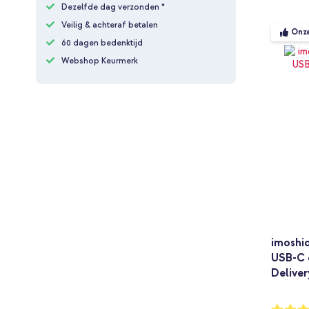
Dezelfde dag verzonden *
Veilig & achteraf betalen
Onz
60 dagen bedenktijd
Webshop Keurmerk
imoshio
USB-C 
Deliver
Waarderi