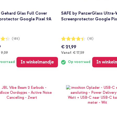
 Gehard Glas Full Cover
SAFE by PanzerGlass Ultra-
protector Google Pixel 9A
Screenprotector Google Pix
ng:
Waardering:
(185)
(18)
87%
9
€ 21,99
anaf
Vanaf
 9,09
Vanaf:
€ 17,59
In winkelmandje
In winkel
voorraad
Op voorraad