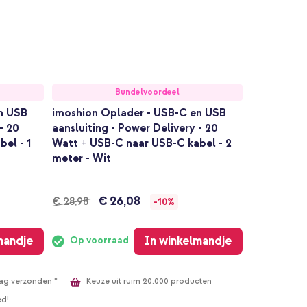
Bundelvoordeel
n USB
imoshion Oplader - USB-C en USB
- 20
aansluiting - Power Delivery - 20
el - 1
Watt + USB-C naar USB-C kabel - 2
meter - Wit
€ 26,08
€ 28,98
-10%
mandje
In winkelmandje
Op voorraad
Keuze uit ruim 20.000 producten
ag verzonden *
ed!