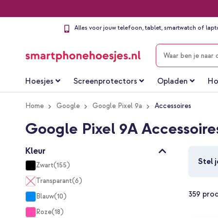
Alles voor jouw telefoon, tablet, smartwatch of lap
ZOEKEN
Hoesjes
Screenprotectors
Opladen
Ho
Home
Google
Google Pixel 9a
Accessoires
Google Pixel 9A Accessoire
Kleur
Stel 
Zwart
155
items
Transparant
6
items
359
pro
Blauw
10
items
Roze
18
items