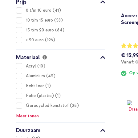
Prijs
items
0 t/m 10 euro
41
Accezz
items
10 t/m 15 euro
58
Screen
items
15 t/m 20 euro
64
items
> 20 euro
196
Waarderi
85%
€ 12,9
Materiaal
V
Vanaf:
€
items
Acryl
10
Op 
items
Aluminium
49
item
Echt leer
1
item
Folie (plastic)
1
items
Gerecycled kunststof
25
Meer tonen
Duurzaam