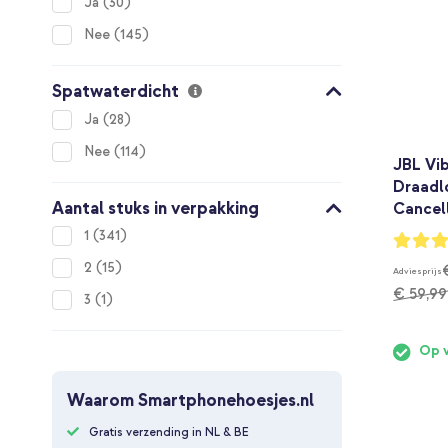
items
Ja
30
items
Nee
145
Spatwaterdicht
items
Ja
28
items
Nee
114
JBL Vi
Draadlo
Aantal stuks in verpakking
Cancell
items
1
341
Waarderi
100%
items
2
15
Adviesprijs
€ 59,99
item
3
1
Op 
Waarom Smartphonehoesjes.nl
Gratis verzending in NL & BE