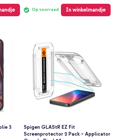
mandje
In winkelmandje
Op voorraad
lie 3
Spigen GLAStR EZ Fit
Screenprotector 2 Pack + Applicator