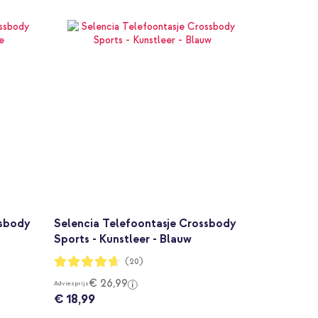
ssbody
Selencia Telefoontasje Crossbody
Sports - Kunstleer - Blauw
Waardering:
(20)
93%
€ 26,99
Adviesprijs
€ 18,99