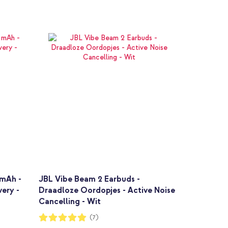
 mAh -
JBL Vibe Beam 2 Earbuds -
ery -
Draadloze Oordopjes - Active Noise
Cancelling - Wit
Waardering:
(7)
100%