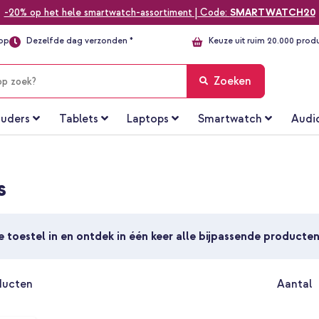
-20% op het hele smartwatch-assortiment | Code:
SMARTWATCH20
top
Dezelfde dag verzonden *
Keuze uit ruim 20.000 prod
Zoeken
uders
Tablets
Laptops
Smartwatch
Audi
s
je toestel in en ontdek in één keer alle bijpassende producte
ducten
Aantal