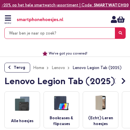
-20% op het hele smartwatch-assortiment | Code:
SMARTWATCH20
Ga
naar
de
MENU
inhoud
Alles voor jouw telefoon, tablet, smartwatch of laptop
Dezelfde dag verzonden *
Keuze uit ruim 20.000 producten
We've got you covered!
Terug
Home
Lenovo
Lenovo Legion Tab (2025)
Lenovo Legion Tab (2025)
Bookcases &
(Echt) Leren
Alle hoesjes
flipcases
hoesjes