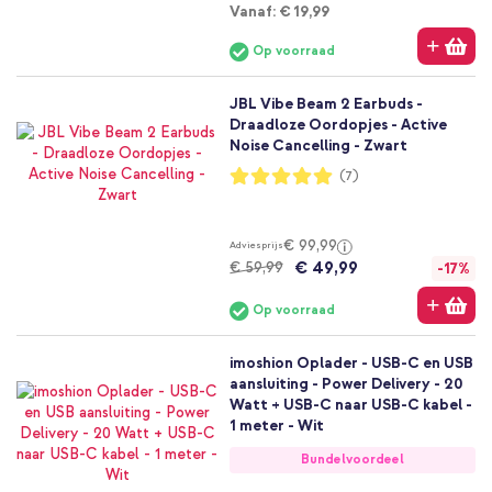
Vanaf
Vanaf:
€ 19,99
Op voorraad
JBL Vibe Beam 2 Earbuds -
Draadloze Oordopjes - Active
Noise Cancelling - Zwart
Waardering:
(7)
100%
€ 99,99
Adviesprijs
€ 49,99
€ 59,99
-17%
Op voorraad
imoshion Oplader - USB-C en USB
aansluiting - Power Delivery - 20
Watt + USB-C naar USB-C kabel -
1 meter - Wit
Bundelvoordeel