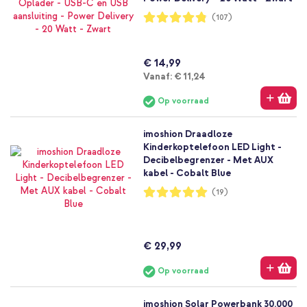
Waardering:
(107)
96%
€ 14,99
Vanaf
Vanaf:
€ 11,24
Op voorraad
imoshion Draadloze
Kinderkoptelefoon LED Light -
Decibelbegrenzer - Met AUX
kabel - Cobalt Blue
Waardering:
(19)
100%
€ 29,99
Op voorraad
imoshion Solar Powerbank 30.000