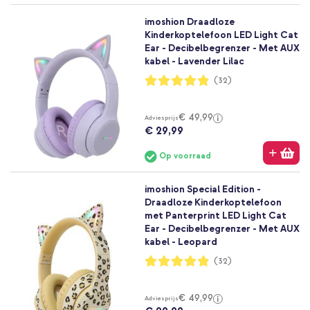
imoshion Draadloze
Kinderkoptelefoon LED Light Cat
Ear - Decibelbegrenzer - Met AUX
kabel - Lavender Lilac
Waardering:
(32)
97%
€ 49,99
Adviesprijs
€ 29,99
Op voorraad
imoshion Special Edition -
Draadloze Kinderkoptelefoon
met Panterprint LED Light Cat
Ear - Decibelbegrenzer - Met AUX
kabel - Leopard
Waardering:
(32)
97%
€ 49,99
Adviesprijs