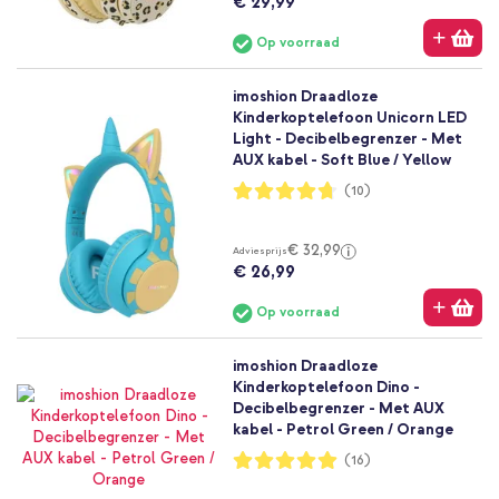
€ 29,99
Op voorraad
imoshion Draadloze
Kinderkoptelefoon Unicorn LED
Light - Decibelbegrenzer - Met
AUX kabel - Soft Blue / Yellow
Waardering:
(10)
94%
€ 32,99
Adviesprijs
€ 26,99
Op voorraad
imoshion Draadloze
Kinderkoptelefoon Dino -
Decibelbegrenzer - Met AUX
kabel - Petrol Green / Orange
Waardering:
(16)
99%