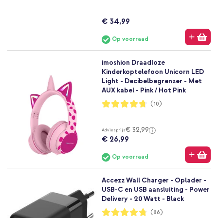
€ 34,99
Op voorraad
imoshion Draadloze
Kinderkoptelefoon Unicorn LED
Light - Decibelbegrenzer - Met
AUX kabel - Pink / Hot Pink
Waardering:
(10)
94%
€ 32,99
Adviesprijs
€ 26,99
Op voorraad
Accezz Wall Charger - Oplader -
USB-C en USB aansluiting - Power
Delivery - 20 Watt - Black
Waardering:
(86)