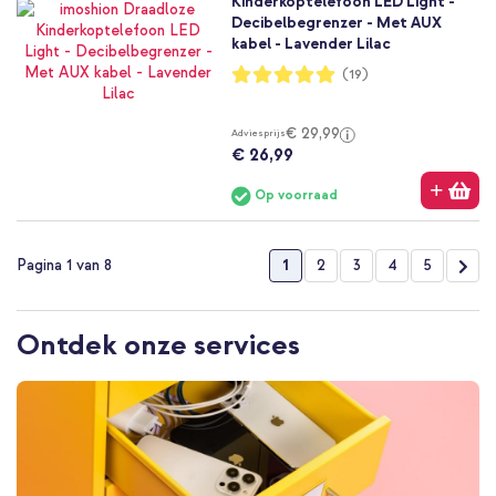
Kinderkoptelefoon LED Light -
Decibelbegrenzer - Met AUX
kabel - Lavender Lilac
Waardering:
(19)
100%
€ 29,99
Adviesprijs
€ 26,99
Op voorraad
Pagina
U lees momenteel pagina
Pagina
Pagina
Pagina
Pagina
Pag
Vol
1
2
3
4
5
Pagina 1 van 8
Ontdek onze services