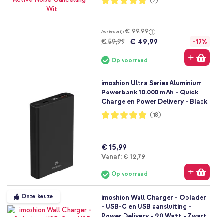
(7)
100%
€ 99,99
Adviesprijs
€ 49,99
€ 59,99
-17%
Op voorraad
imoshion Ultra Series Aluminium
Powerbank 10.000 mAh - Quick
Charge en Power Delivery - Black
Waardering:
(18)
99%
€ 15,99
Vanaf
Vanaf:
€ 12,79
Op voorraad
Onze keuze
imoshion Wall Charger - Oplader
- USB-C en USB aansluiting -
Power Delivery - 20 Watt - Zwart