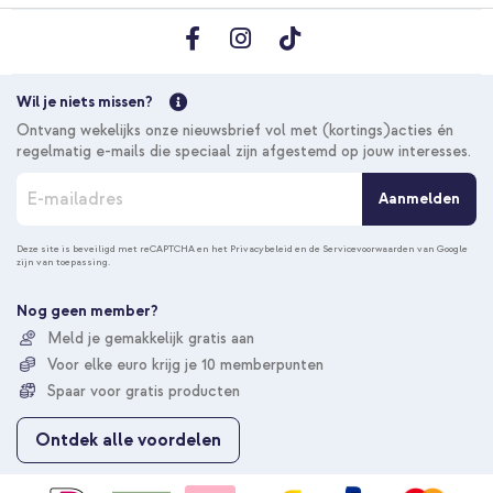
Wil je niets missen?
Ontvang wekelijks onze nieuwsbrief vol met (kortings)acties én
regelmatig e-mails die speciaal zijn afgestemd op jouw interesses.
A
Aanmelden
b
o
n
Deze site is beveiligd met reCAPTCHA en het
Privacybeleid
en de
Servicevoorwaarden
van Google
zijn van toepassing.
n
e
e
Nog geen member?
r
Meld je gemakkelijk gratis aan
u
Voor elke euro krijg je 10 memberpunten
o
p
Spaar voor gratis producten
o
n
Ontdek alle voordelen
z
e