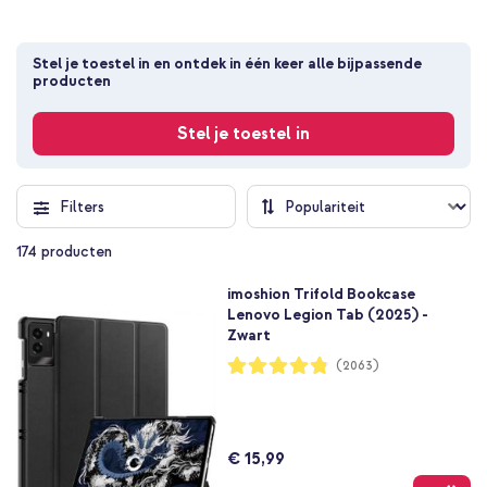
Stel je toestel in en ontdek in één keer alle bijpassende 
producten
Stel je toestel in
Filters
174
producten
imoshion Trifold Bookcase
Lenovo Legion Tab (2025) -
Zwart
Waardering:
(2063)
96%
€ 15,99