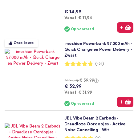
€ 14,99
Vanaf
Vanaf:
€ 11,24
Op voorraad
Onze keuze
imoshion Powerbank 27.000 mAh -
Quick Charge en Power Delivery -
Zwart
Waardering:
(121)
94%
€ 39,99
Adviesprijs
€ 32,99
Vanaf
Vanaf:
€ 31,99
Op voorraad
JBL Vibe Beam 2 Earbuds -
Draadloze Oordopjes - Active
Noise Cancelling - Wit
Waardering: