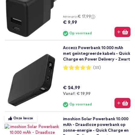
95%
€ 17,99
Adviesprijs
€ 9,99
Op voorraad
Accezz Powerbank 10.000 mAh
met geïntegreerde kabels - Quick
Charge en Power Delivery - Zwart
Waardering:
(22)
99%
€ 24,99
Vanaf
Vanaf:
€ 19,99
Op voorraad
Onze keuze
imoshion Solar Powerbank 10.000
mAh - Draadloze powerbank op
zonne-energie - Quick Charge en