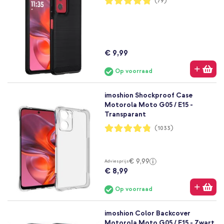
(79)
96%
€ 9,99
Op voorraad
imoshion Shockproof Case
Motorola Moto G05 / E15 -
Transparant
Waardering:
(1033)
96%
€ 9,99
Adviesprijs
€ 8,99
Op voorraad
imoshion Color Backcover
Motorola Moto G05 / E15 - Zwart