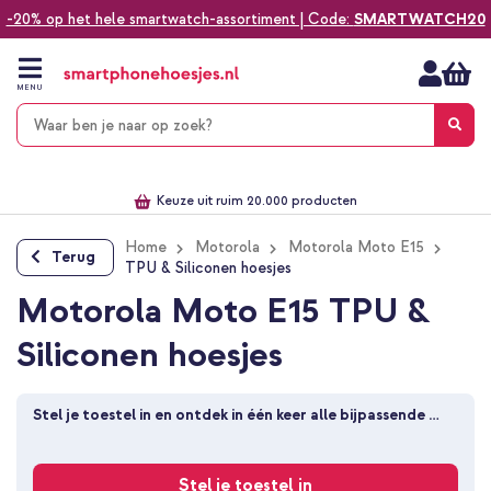
-20% op het hele smartwatch-assortiment | Code:
SMARTWATCH20
Ga
naar
de
MENU
inhoud
Alles voor jouw telefoon, tablet, smartwatch of laptop
Dezelfde dag verzonden *
Keuze uit ruim 20.000 producten
We've got you covered!
Home
Motorola
Motorola Moto E15
Terug
TPU & Siliconen hoesjes
Motorola Moto E15 TPU &
Siliconen hoesjes
Stel je toestel in en ontdek in één keer alle bijpassende 
producten
Stel je toestel in