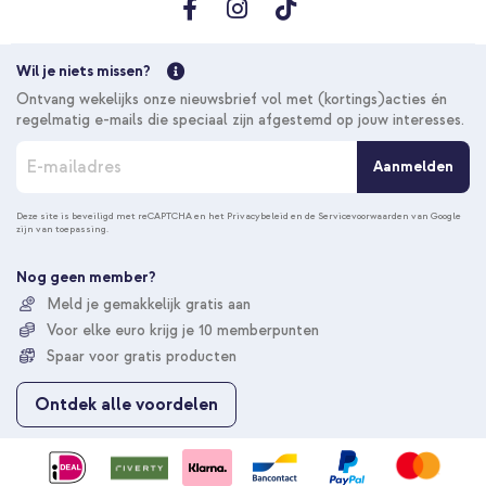
Wil je niets missen?
Ontvang wekelijks onze nieuwsbrief vol met (kortings)acties én
regelmatig e-mails die speciaal zijn afgestemd op jouw interesses.
A
Aanmelden
b
o
n
Deze site is beveiligd met reCAPTCHA en het
Privacybeleid
en de
Servicevoorwaarden
van Google
zijn van toepassing.
n
e
e
Nog geen member?
r
Meld je gemakkelijk gratis aan
u
Voor elke euro krijg je 10 memberpunten
o
p
Spaar voor gratis producten
o
n
Ontdek alle voordelen
z
e
n
i