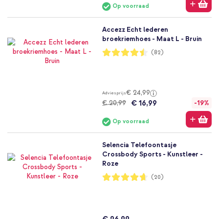
Op voorraad
Accezz Echt lederen
broekriemhoes - Maat L - Bruin
Waardering:
(82)
90%
€ 24,99
Adviesprijs
€ 16,99
€ 20,99
-19%
Op voorraad
Selencia Telefoontasje
Crossbody Sports - Kunstleer -
Roze
Waardering:
(20)
93%
€ 26,99