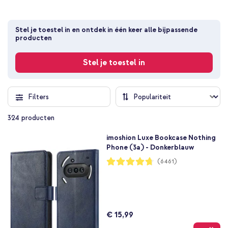
Stel je toestel in en ontdek in één keer alle bijpassende 
producten
Stel je toestel in
Filters
324
producten
imoshion Luxe Bookcase Nothing
Phone (3a) - Donkerblauw
Waardering:
(6461)
94%
€ 15,99