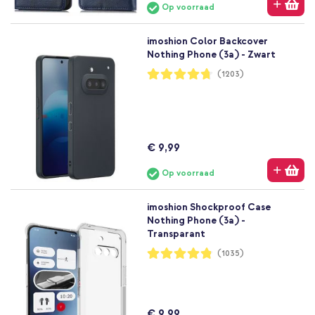
Op voorraad
imoshion Color Backcover
Nothing Phone (3a) - Zwart
Waardering:
(1203)
94%
€ 9,99
Op voorraad
imoshion Shockproof Case
Nothing Phone (3a) -
Transparant
Waardering:
(1035)
96%
€ 9,99