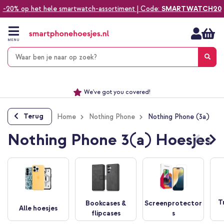
-20% op het hele smartwatch-assortiment | Code:
SMARTWATCH20
Ga
naar
de
MENU
inhoud
Alles voor jouw telefoon, tablet, smartwatch of laptop
Dezelfde dag verzonden *
Keuze uit ruim 20.000 producten
We've got you covered!
Terug
Home
Nothing Phone
Nothing Phone (3a)
Nothing Phone 3(a) Hoesjes
T
Bookcases &
Screenprotector
Alle hoesjes
flipcases
s