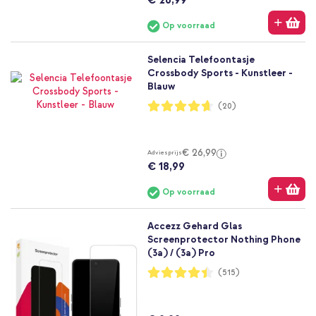
Op voorraad
Selencia Telefoontasje
Crossbody Sports - Kunstleer -
Blauw
Waardering:
(20)
93%
€ 26,99
Adviesprijs
€ 18,99
Op voorraad
Accezz Gehard Glas
Screenprotector Nothing Phone
(3a) / (3a) Pro
Waardering:
(515)
89%