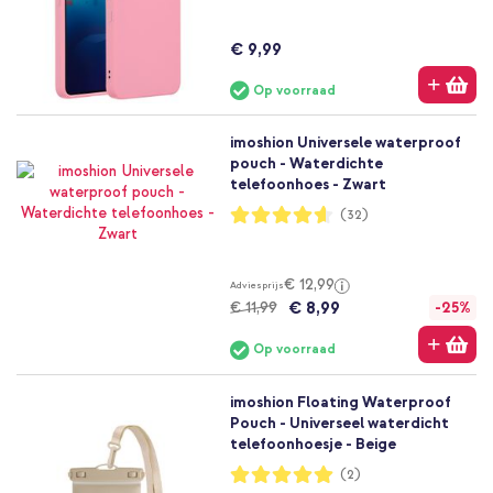
€ 9,99
Op voorraad
imoshion Universele waterproof
pouch - Waterdichte
telefoonhoes - Zwart
Waardering:
(32)
92%
€ 12,99
Adviesprijs
€ 8,99
€ 11,99
-25%
Op voorraad
imoshion Floating Waterproof
Pouch - Universeel waterdicht
telefoonhoesje - Beige
Waardering:
(2)
100%