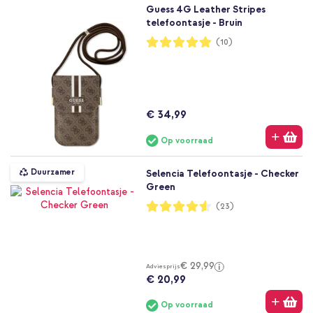
Guess 4G Leather Stripes
telefoontasje - Bruin
Waardering:
(10)
100%
€ 34,99
Op voorraad
Duurzamer
Selencia Telefoontasje - Checker
Green
Waardering:
(23)
91%
€ 29,99
Adviesprijs
€ 20,99
Op voorraad