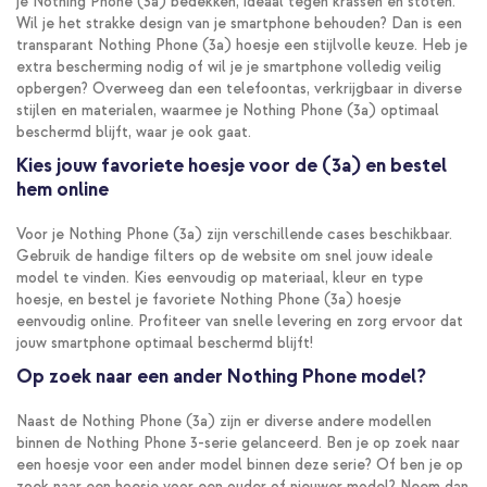
je Nothing Phone (3a) bedekken, ideaal tegen krassen en stoten.
Wil je het strakke design van je smartphone behouden? Dan is een
transparant Nothing Phone (3a) hoesje een stijlvolle keuze. Heb je
extra bescherming nodig of wil je je smartphone volledig veilig
opbergen? Overweeg dan een telefoontas, verkrijgbaar in diverse
stijlen en materialen, waarmee je Nothing Phone (3a) optimaal
beschermd blijft, waar je ook gaat.
Kies jouw favoriete hoesje voor de (3a) en bestel
hem online
Voor je Nothing Phone (3a) zijn verschillende cases beschikbaar.
Gebruik de handige filters op de website om snel jouw ideale
model te vinden. Kies eenvoudig op materiaal, kleur en type
hoesje, en bestel je favoriete Nothing Phone (3a) hoesje
eenvoudig online. Profiteer van snelle levering en zorg ervoor dat
jouw smartphone optimaal beschermd blijft!
Op zoek naar een ander Nothing Phone model?
Naast de Nothing Phone (3a) zijn er diverse andere modellen
binnen de Nothing Phone 3-serie gelanceerd. Ben je op zoek naar
een hoesje voor een ander model binnen deze serie? Of ben je op
zoek naar een hoesje voor een ouder of nieuwer model? Neem dan