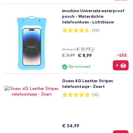
imoshion Universele waterproof
pouch - Waterdichte
telefoonhoes - Lichtblauw
Waardering:
(32)
92%
€ 12,99
Adviesprijs
€ 8,99
€ 11,99
-25%
Op voorraad
Guess 4G Leather Stripes
telefoontasje - Zwart
Waardering:
(10)
100%
€ 34,99