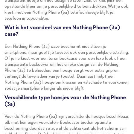
transparant hoesje om het design te laten zien, of kies juist een
opvallende kleur om je persoonlijkheid te benadrukken. Wat je ook
kiest, met een Nothing Phone (3a) telefoonhoesje blijft je
telefoon in topconditie.
Wat is het voordeel van een Nothing Phone (3a)
case?
Een Nothing Phone (3a) case beschermt niet alleen je
smartphone, maar geeft je toestel ook een persoonlijke uitstraling.
Of je nu kiest voor een leren bookcase voor een luxe look of een
transparante backcover om het unieke design van de Nothing
Phone (3a) te behouden, een hoesje zorgt voor extra grip en
verlengt de levensduur van je toestel. Daarnaast helpt een
Nothing Phone (3a) hoesje om krassen en valschade te voorkomen,
zodat je smartphone langer als nieuw blijft.
Verschillende type hoesjes voor de Nothing Phone
(3a)
Voor de Nothing Phone (3a) zijn verschillende hoesjes beschikbaar,
elk met hun eigen voordelen. Bookcases bieden optimale
bescherming doordat ze zowel de achterkant als het scherm van