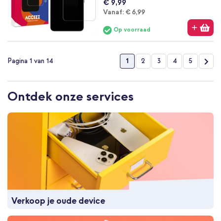
€ 9,99
Vanaf
Vanaf:
€ 6,99
Op voorraad
Pagina
U lees momenteel pagina
Pagina
Pagina
Pagina
Pagina
Pag
Vol
1
2
3
4
5
Pagina 1 van 14
Ontdek onze services
Verkoop je oude device