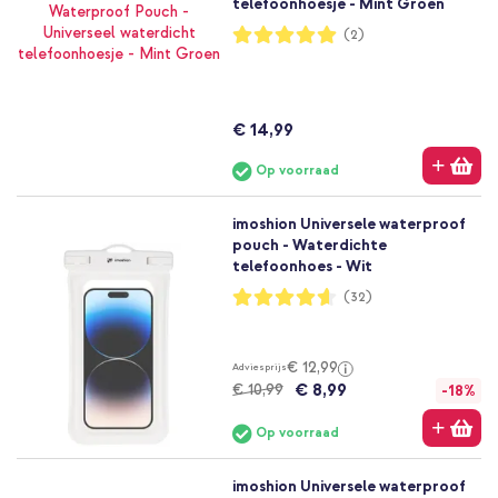
telefoonhoesje - Mint Groen
Waardering:
(2)
100%
€ 14,99
Op voorraad
imoshion Universele waterproof
pouch - Waterdichte
telefoonhoes - Wit
Waardering:
(32)
92%
€ 12,99
Adviesprijs
€ 8,99
€ 10,99
-18%
Op voorraad
imoshion Universele waterproof