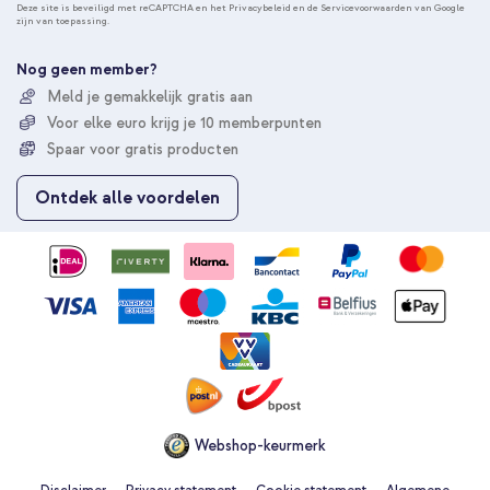
n
Deze site is beveiligd met reCAPTCHA en het
Privacybeleid
en de
Servicevoorwaarden
van Google
zijn van toepassing.
n
e
e
Nog geen member?
r
Meld je gemakkelijk gratis aan
u
Voor elke euro krijg je 10 memberpunten
o
p
Spaar voor gratis producten
o
n
Ontdek alle voordelen
z
e
n
i
e
u
w
s
b
r
i
e
Webshop-keurmerk
f