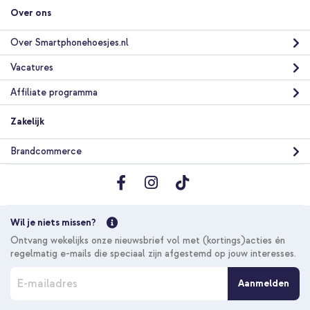
Over ons
Over Smartphonehoesjes.nl
Vacatures
Affiliate programma
Zakelijk
Brandcommerce
Wil je niets missen?
Ontvang wekelijks onze nieuwsbrief vol met (kortings)acties én
regelmatig e-mails die speciaal zijn afgestemd op jouw interesses.
A
Aanmelden
b
o