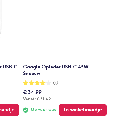
ar USB-C
Google Oplader USB-C 45W -
Sneeuw
Waardering:
(1)
80%
€ 34,99
Vanaf
Vanaf:
€ 31,49
mandje
In winkelmandje
Op voorraad