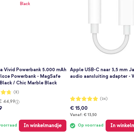
ia Vivid Powerbank 5.000 mAh
Apple USB-C naar 3,5 mm J
dloze Powerbank - MagSafe
audio aansluiting adapter - 
 Black / Chic Marble Black
ng:
(8)
Waardering:
(24)
€ 44,99
97%
9
€ 15,00
Vanaf
Vanaf:
€ 13,50
In winkelmandje
In winkel
voorraad
Op voorraad