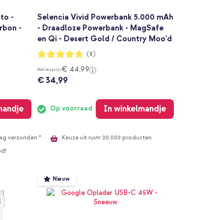
to -
Selencia Vivid Powerbank 5.000 mAh
arbon -
- Draadloze Powerbank - MagSafe
en Qi - Desert Gold / Country Moo'd
Waardering:
(8)
95%
€ 44,99
Adviesprijs
€ 34,99
mandje
In winkelmandje
Op voorraad
Keuze uit ruim 20.000 producten
ag verzonden *
ed!
Nieuw