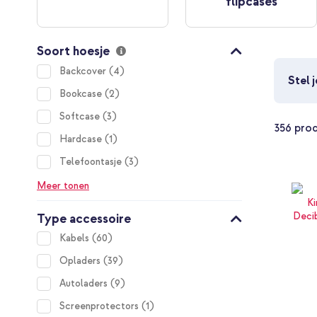
flipcases
Soort hoesje
items
Backcover
4
Stel 
items
Bookcase
2
items
Softcase
3
356
pro
item
Hardcase
1
items
Telefoontasje
3
Meer tonen
Type accessoire
items
Kabels
60
items
Opladers
39
items
Autoladers
9
item
Screenprotectors
1