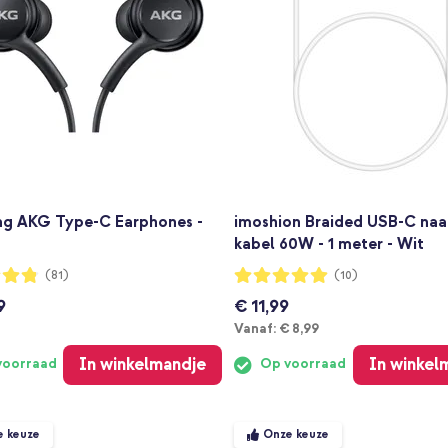
g AKG Type-C Earphones -
imoshion Braided USB-C na
kabel 60W - 1 meter - Wit
ng:
Waardering:
(81)
(10)
98%
9
€ 11,99
Vanaf
Vanaf:
€ 8,99
In winkelmandje
In winkel
voorraad
Op voorraad
e keuze
Onze keuze