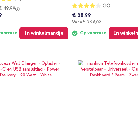
Waardering:
(10)
€ 49,99
80%
9
€ 28,99
Vanaf
Vanaf:
€ 26,09
In winkelmandje
In winkel
voorraad
Op voorraad