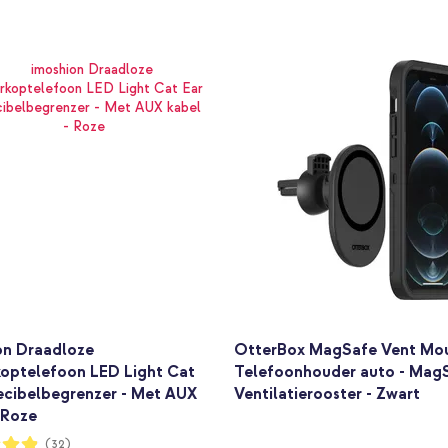
on Draadloze
OtterBox MagSafe Vent Mou
koptelefoon LED Light Cat
Telefoonhouder auto - MagS
ecibelbegrenzer - Met AUX
Ventilatierooster - Zwart
 Roze
ng:
(32)