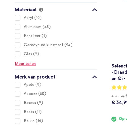
Materiaal
items
Acryl
10
items
Aluminium
48
item
Echt leer
1
items
Gerecycled kunststof
24
items
Glas
2
Meer tonen
Selenc
- Draa
Merk van product
en Qi -
items
Apple
2
Waarderi
95%
items
Accezz
30
Adviesprijs
€ 34,9
items
Baseus
9
items
Beats
11
Op 
items
Belkin
16