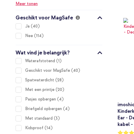
Meer tonen
Geschikt voor MagSafe
items
Ja
40
items
Nee
114
Wat vind je belangrijk?
item
Waterafstotend
1
items
Geschikt voor MagSafe
40
items
Spatwaterdicht
28
items
Met een printje
20
items
Pasjes opbergen
4
imoshi
items
Briefgeld opbergen
4
Kinder
Ear - D
items
Met standaard
3
kabel -
items
Kidsproof
14
Waarderi