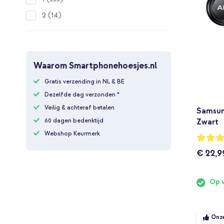
items
2
14
Waarom Smartphonehoesjes.nl
Gratis verzending in NL & BE
Dezelfde dag verzonden *
Veilig & achteraf betalen
Samsun
Zwart
60 dagen bedenktijd
Webshop Keurmerk
Waarderi
96%
€ 22,9
Op 
Onz