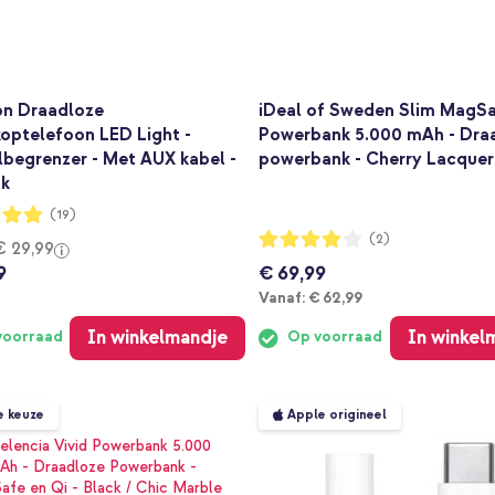
on Draadloze
iDeal of Sweden Slim MagS
optelefoon LED Light -
Powerbank 5.000 mAh - Dra
lbegrenzer - Met AUX kabel -
powerbank - Cherry Lacquer
nk
ng:
(19)
Waardering:
(2)
€ 29,99
80%
9
€ 69,99
Vanaf
Vanaf:
€ 62,99
In winkelmandje
In winkel
voorraad
Op voorraad
e keuze
Apple origineel