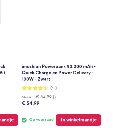
ack
imoshion Powerbank 20.000 mAh -
Wit
Quick Charge en Power Delivery -
100W - Zwart
Waardering:
(10)
88%
€ 64,99
Adviesprijs
€ 34,99
mandje
In winkelmandje
Op voorraad