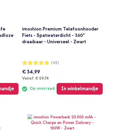
afe
imoshion Premium Telefoonhouder
adloze
Fiets - Spatwaterdicht - 360°
draaibaar - Universeel - Zwart
Waardering:
(45)
97%
€ 34,99
Vanaf
Vanaf:
€ 29,74
mandje
In winkelmandje
Op voorraad