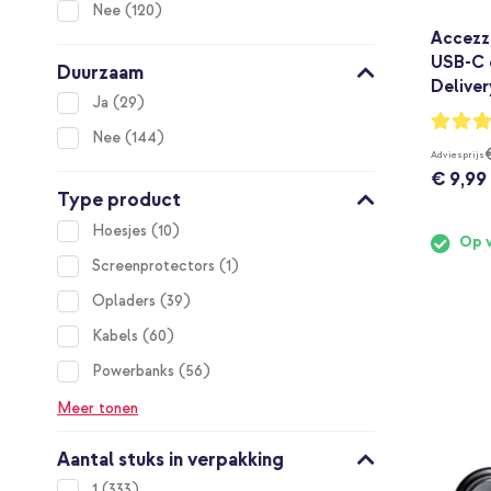
items
Nee
120
Accezz 
USB-C 
Duurzaam
Deliver
items
Ja
29
Waarderi
95%
items
Nee
144
Adviesprijs
€ 9,99
Type product
items
Hoesjes
10
Op 
item
Screenprotectors
1
items
Opladers
39
items
Kabels
60
items
Powerbanks
56
Meer tonen
Aantal stuks in verpakking
items
1
333