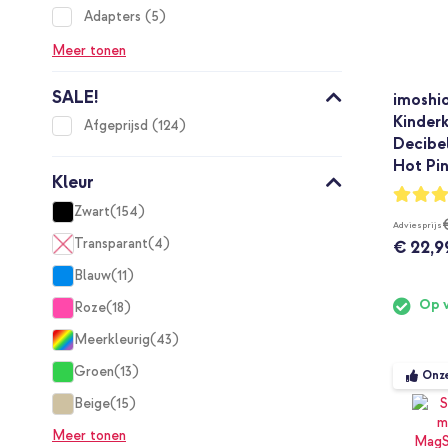
items
Adapters
5
Meer tonen
SALE!
imoshi
Kinderk
items
Afgeprijsd
124
Decibe
Hot Pi
Kleur
Waarderi
100%
Zwart
154
items
Adviesprijs
Transparant
4
€ 22,9
items
Blauw
11
items
Op 
Roze
18
items
Meerkleurig
43
items
Groen
13
Onz
items
Beige
15
items
Meer tonen