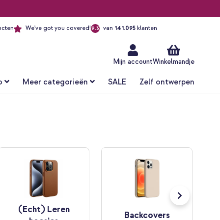
ucten
We've got you covered!
van
141.095
klanten
9.3
Ga
naar
de
inhoud
Mijn account
Winkelmandje
o
Meer categorieën
SALE
Zelf ontwerpen
(Echt) Leren
Backcovers