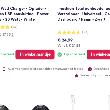
Wall Charger - Oplader -
imoshion Telefoonhouder au
en USB aansluiting - Power
Verstelbaar - Universeel - C
y - 20 Watt - White
Dashboard / Raam - Zwart
ng:
(86)
Waardering:
(46)
€ 17,99
93%
€ 24,99
Vanaf
Vanaf:
€ 21,24
In winkelmandje
In winkel
voorraad
Op voorraad
Alles voor jouw telefoon, tablet, smartwatch of laptop
Dezelfde d
We've got you cover