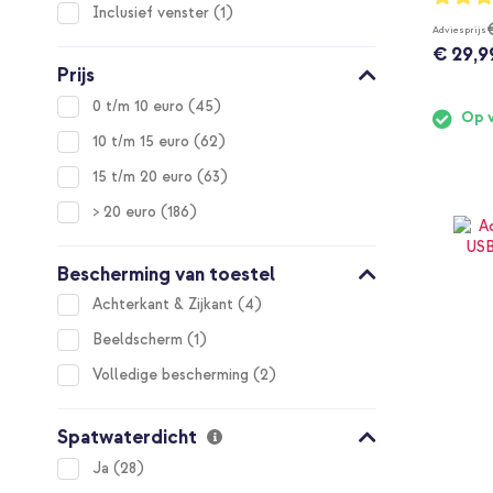
97%
item
Inclusief venster
1
Adviesprijs
€ 29,9
Prijs
items
0 t/m 10 euro
45
Op 
items
10 t/m 15 euro
62
items
15 t/m 20 euro
63
items
> 20 euro
186
Bescherming van toestel
items
Achterkant & Zijkant
4
item
Beeldscherm
1
items
Volledige bescherming
2
Spatwaterdicht
items
Ja
28