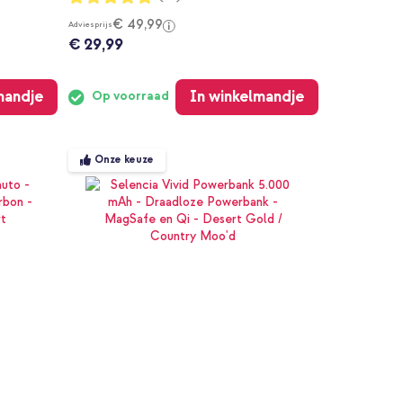
97%
€ 49,99
Adviesprijs
€ 29,99
mandje
In winkelmandje
Op voorraad
Onze keuze