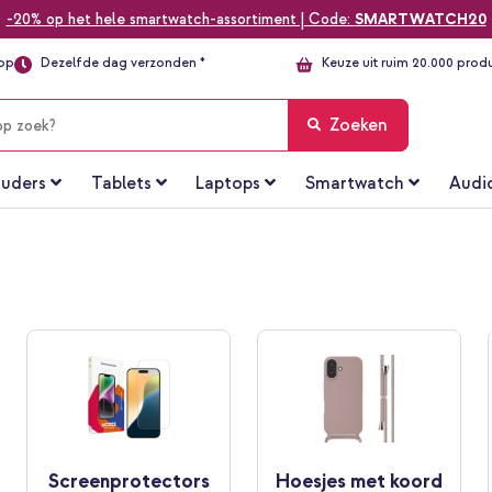
-20% op het hele smartwatch-assortiment | Code:
SMARTWATCH20
top
Dezelfde dag verzonden *
Keuze uit ruim 20.000 prod
Zoeken
uders
Tablets
Laptops
Smartwatch
Audi
Screenprotectors
Hoesjes met koord