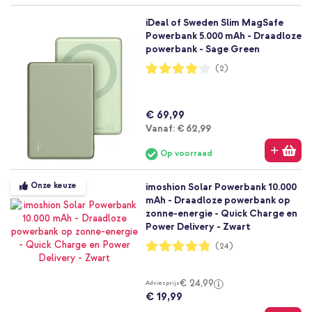
iDeal of Sweden Slim MagSafe
Powerbank 5.000 mAh - Draadloze
powerbank - Sage Green
Waardering:
(2)
80%
€ 69,99
Vanaf
Vanaf:
€ 62,99
Op voorraad
Onze keuze
imoshion Solar Powerbank 10.000
mAh - Draadloze powerbank op
zonne-energie - Quick Charge en
Power Delivery - Zwart
Waardering:
(24)
96%
€ 24,99
Adviesprijs
€ 19,99