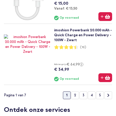
€ 15,00
Vanaf
Vanaf:
€ 13,50
Op voorraad
imoshion Powerbank 20.000 mAh -
Quick Charge en Power Delivery -
100W - Zwart
Waardering:
(10)
88%
€ 64,99
Adviesprijs
€ 34,99
Op voorraad
Pagina
U lees momenteel pagina
Pagina
Pagina
Pagina
Pagina
Pag
Vol
1
2
3
4
5
Pagina 1 van 7
Ontdek onze services