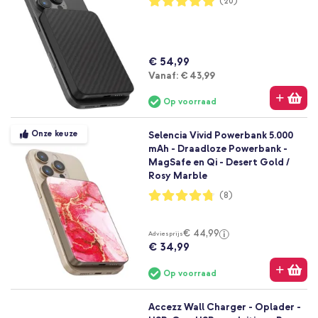
(20)
99%
€ 54,99
Vanaf
Vanaf:
€ 43,99
Op voorraad
Onze keuze
Selencia Vivid Powerbank 5.000
mAh - Draadloze Powerbank -
MagSafe en Qi - Desert Gold /
Rosy Marble
Waardering:
(8)
95%
€ 44,99
Adviesprijs
€ 34,99
Op voorraad
Accezz Wall Charger - Oplader -