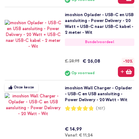
imoshion Oplader - USB-C en USB
aansluiting - Power Delivery - 20
Watt + USB-C naar USB-C kabel -
2 meter - Wit
Bundelvoordeel
€ 26,08
€ 28,98
-10%
Op voorraad
Onze keuze
imoshion Wall Charger - Oplader
- USB-C en USB aansluiting -
Power Delivery - 20 Watt - Wit
Waardering:
(107)
96%
€ 14,99
Vanaf
Vanaf:
€ 11,24