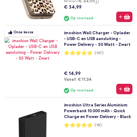
€ 44,99
Adviesprijs
€ 34,99
Op voorraad
Onze keuze
imoshion Wall Charger - Oplader
- USB-C en USB aansluiting -
Power Delivery - 20 Watt - Zwart
Waardering:
(107)
96%
€ 14,99
Vanaf
Vanaf:
€ 11,24
Op voorraad
imoshion Ultra Series Aluminium
Powerbank 10.000 mAh - Quick
Charge en Power Delivery - Black
Waardering:
(18)
99%