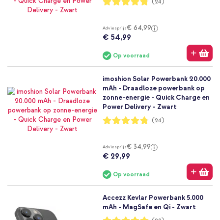
Waardering:
(24)
96%
€ 64,99
Adviesprijs
€ 54,99
Op voorraad
imoshion Solar Powerbank 20.000
mAh - Draadloze powerbank op
zonne-energie - Quick Charge en
Power Delivery - Zwart
Waardering:
(24)
96%
€ 34,99
Adviesprijs
€ 29,99
Op voorraad
Accezz Kevlar Powerbank 5.000
mAh - MagSafe en Qi - Zwart
Waardering: