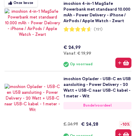
Onze keuze
imoshion 4-in-1 MagSafe
Powerbank met standaard 10.000
mAh - Power Delivery - iPhone /
AirPods / Apple Watch - Zwart
Waardering:
(121)
92%
€ 24,99
Vanaf
Vanaf:
€ 19,99
Op voorraad
imoshion Oplader - USB-C en USB
aansluiting - Power Delivery - 20
Watt + USB-C naar USB-C kabel -
1 meter - Wit
Bundelvoordeel
€ 24,28
€ 26,98
-10%
Op voorraad