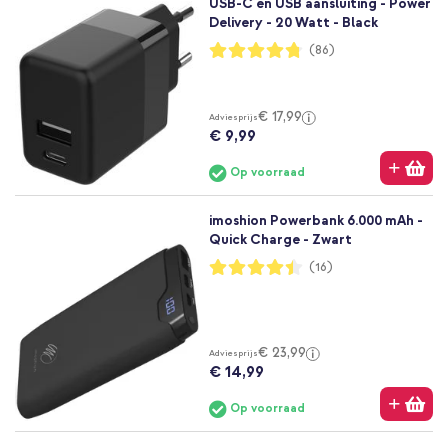
USB-C en USB aansluiting - Power
Delivery - 20 Watt - Black
Waardering:
(86)
95%
€ 17,99
Adviesprijs
€ 9,99
Op voorraad
imoshion Powerbank 6.000 mAh -
Quick Charge - Zwart
Waardering:
(16)
88%
€ 23,99
Adviesprijs
€ 14,99
Op voorraad