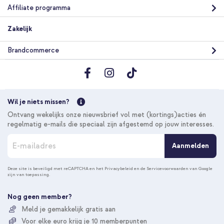
Affiliate programma
Zakelijk
Brandcommerce
Wil je niets missen?
Ontvang wekelijks onze nieuwsbrief vol met (kortings)acties én
regelmatig e-mails die speciaal zijn afgestemd op jouw interesses.
A
Aanmelden
b
o
n
Deze site is beveiligd met reCAPTCHA en het
Privacybeleid
en de
Servicevoorwaarden
van Google
zijn van toepassing.
n
e
e
Nog geen member?
r
Meld je gemakkelijk gratis aan
u
Voor elke euro krijg je 10 memberpunten
o