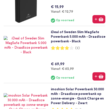
€ 15,99
Vanaf
Vanaf:
€ 12,79
Op voorraad
iDeal of Sweden Slim MagSafe
Powerbank 5.000 mAh - Draadloze
powerbank - Black
Waardering:
(2)
80%
€ 69,99
Vanaf
Vanaf:
€ 62,99
Op voorraad
imoshion Solar Powerbank 30.000
mAh - Draadloze powerbank op
zonne-energie - Quick Charge en
Power Delivery - Zwart