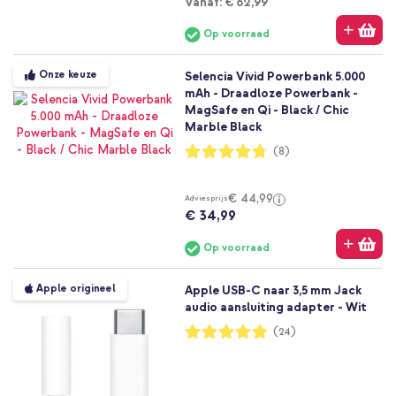
Vanaf
Vanaf:
€ 62,99
Op voorraad
Onze keuze
Selencia Vivid Powerbank 5.000
mAh - Draadloze Powerbank -
MagSafe en Qi - Black / Chic
Marble Black
Waardering:
(8)
95%
€ 44,99
Adviesprijs
€ 34,99
Op voorraad
Apple origineel
Apple USB-C naar 3,5 mm Jack
audio aansluiting adapter - Wit
Waardering:
(24)
97%