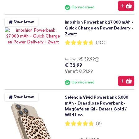
Op voorraad
Onze keuze
imoshion Powerbank 27.000 mAh -
Quick Charge en Power Delivery -
Zwart
Waardering:
(120)
94%
€ 39,99
Adviesprijs
€ 32,99
Vanaf
Vanaf:
€ 31,99
Op voorraad
Onze keuze
Selencia Vivid Powerbank 5.000
mAh - Draadloze Powerbank -
MagSafe en Qi - Desert Gold /
Wild Leo
Waardering:
(8)
95%