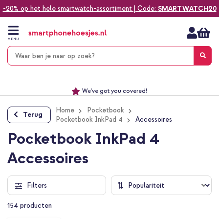
-20% op het hele smartwatch-assortiment | Code:
SMARTWATCH20
Ga
naar
de
MENU
inhoud
Alles voor jouw telefoon, tablet, smartwatch of laptop
Dezelfde dag verzonden *
Keuze uit ruim 20.000 producten
We've got you covered!
Home
Pocketbook
Terug
Pocketbook InkPad 4
Accessoires
Pocketbook InkPad 4
Accessoires
Filters
154
producten