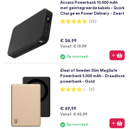
Accezz Powerbank 10.000 mAh
met geïntegreerde kabels - Quick
Charge en Power Delivery - Zwart
Waardering:
(22)
99%
€ 24,99
Vanaf
Vanaf:
€ 19,99
Op voorraad
iDeal of Sweden Slim MagSafe
Powerbank 5.000 mAh - Draadloze
powerbank - Gold
Waardering:
(2)
80%
€ 69,99
Vanaf
Vanaf:
€ 62,99
Op voorraad