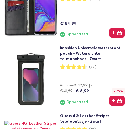
96%
€ 24,99
Op voorraad
imoshion Universele waterproof
pouch - Waterdichte
telefoonhoes - Zwart
Waardering:
(32)
92%
€ 12,99
Adviesprijs
€ 8,99
€ 11,99
-25%
Op voorraad
Guess 4G Leather Stripes
telefoontasje - Zwart
Waardering: