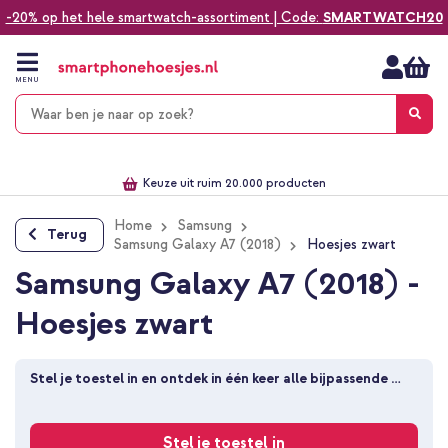
-20% op het hele smartwatch-assortiment | Code:
SMARTWATCH20
Ga
naar
de
MENU
inhoud
Alles voor jouw telefoon, tablet, smartwatch of laptop
Dezelfde dag verzonden *
Keuze uit ruim 20.000 producten
We've got you covered!
Home
Samsung
Terug
Samsung Galaxy A7 (2018)
Hoesjes zwart
Samsung Galaxy A7 (2018) -
Hoesjes zwart
Stel je toestel in en ontdek in één keer alle bijpassende 
producten
Stel je toestel in