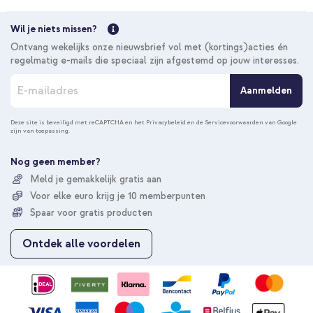
Wil je niets missen?
Ontvang wekelijks onze nieuwsbrief vol met (kortings)acties én
regelmatig e-mails die speciaal zijn afgestemd op jouw interesses.
A
Aanmelden
b
o
n
Deze site is beveiligd met reCAPTCHA en het
Privacybeleid
en de
Servicevoorwaarden
van Google
zijn van toepassing.
n
e
e
Nog geen member?
r
Meld je gemakkelijk gratis aan
u
Voor elke euro krijg je 10 memberpunten
o
p
Spaar voor gratis producten
o
n
Ontdek alle voordelen
z
e
n
i
e