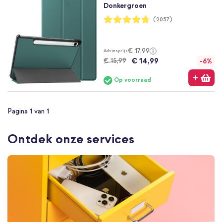
Donkergroen
Waardering:
(2057)
95%
€ 17,99
Adviesprijs
€ 14,99
€ 15,99
-6%
Op voorraad
Pagina 1 van 1
Ontdek onze services