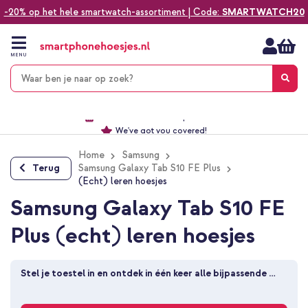
-20% op het hele smartwatch-assortiment | Code:
SMARTWATCH20
Ga
naar
de
MENU
inhoud
Alles voor jouw telefoon, tablet, smartwatch of laptop
Dezelfde dag verzonden *
Keuze uit ruim 20.000 producten
We've got you covered!
Home
Samsung
Terug
Samsung Galaxy Tab S10 FE Plus
(Echt) leren hoesjes
Samsung Galaxy Tab S10 FE
Plus (echt) leren hoesjes
Stel je toestel in en ontdek in één keer alle bijpassende 
producten