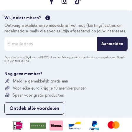
Wil je niets missen?
Ontvang wekelijks onze nieuwsbrief vol met (kortings)acties én
regelmatig e-mails die speciaal zijn afgestemd op jouw interesses.
A
Aanmelden
b
o
n
Deze site is beveiligd met reCAPTCHA en het
Privacybeleid
en de
Servicevoorwaarden
van Google
zijn van toepassing.
n
e
e
Nog geen member?
r
Meld je gemakkelijk gratis aan
u
Voor elke euro krijg je 10 memberpunten
o
p
Spaar voor gratis producten
o
n
Ontdek alle voordelen
z
e
n
i