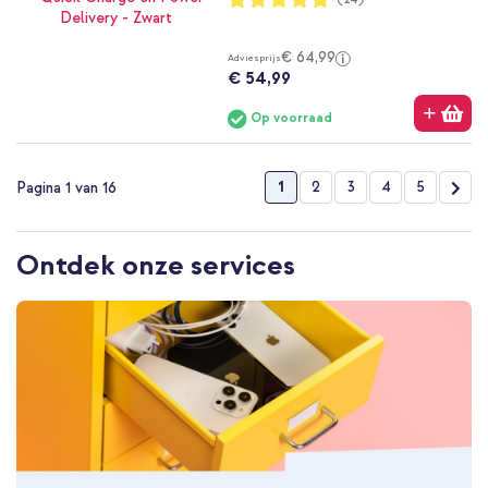
96%
€ 64,99
Adviesprijs
€ 54,99
Op voorraad
Pagina
U lees momenteel pagina
Pagina
Pagina
Pagina
Pagina
Pag
Vol
1
2
3
4
5
Pagina 1 van 16
Ontdek onze services