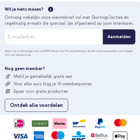
Wil je niets missen?
Ontvang wekelijks onze nieuwsbrief vol met (kortings)acties én
regelmatig e-mails die speciaal zijn afgestemd op jouw interesses.
A
Aanmelden
b
o
n
Deze site is beveiligd met reCAPTCHA en het
Privacybeleid
en de
Servicevoorwaarden
van Google
zijn van toepassing.
n
e
e
Nog geen member?
r
Meld je gemakkelijk gratis aan
u
Voor elke euro krijg je 10 memberpunten
o
p
Spaar voor gratis producten
o
n
Ontdek alle voordelen
z
e
n
i
e
u