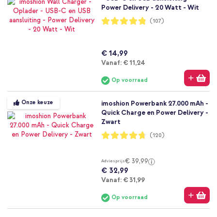
Power Delivery - 20 Watt - Wit
Waardering:
(107)
96%
€ 14,99
Vanaf
Vanaf:
€ 11,24
Op voorraad
Onze keuze
imoshion Powerbank 27.000 mAh -
Quick Charge en Power Delivery -
Zwart
Waardering:
(120)
94%
€ 39,99
Adviesprijs
€ 32,99
Vanaf
Vanaf:
€ 31,99
Op voorraad