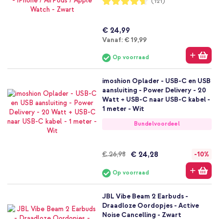
(121)
92%
€ 24,99
Vanaf
Vanaf:
€ 19,99
Op voorraad
imoshion Oplader - USB-C en USB
aansluiting - Power Delivery - 20
Watt + USB-C naar USB-C kabel -
1 meter - Wit
Bundelvoordeel
€ 24,28
€ 26,98
-10%
Op voorraad
JBL Vibe Beam 2 Earbuds -
Draadloze Oordopjes - Active
Noise Cancelling - Zwart