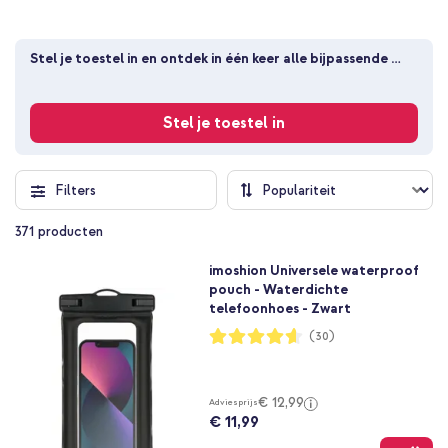
Stel je toestel in en ontdek in één keer alle bijpassende 
producten
Stel je toestel in
Filters
371
producten
imoshion Universele waterproof
pouch - Waterdichte
telefoonhoes - Zwart
Waardering:
(30)
92%
€ 12,99
Adviesprijs
€ 11,99