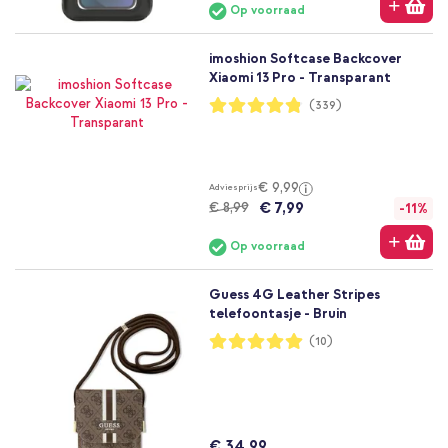
Op voorraad
imoshion Softcase Backcover
Xiaomi 13 Pro - Transparant
Waardering:
(339)
96%
€ 9,99
Adviesprijs
€ 7,99
€ 8,99
-11%
Op voorraad
Guess 4G Leather Stripes
telefoontasje - Bruin
Waardering:
(10)
100%
€ 34,99