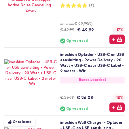
Waardering:
(7)
100%
€ 99,99
Adviesprijs
€ 49,99
€ 59,99
-17%
Op voorraad
imoshion Oplader - USB-C en USB
aansluiting - Power Delivery - 20
Watt + USB-C naar USB-C kabel -
2 meter - Wit
Bundelvoordeel
€ 26,08
€ 28,98
-10%
Op voorraad
Onze keuze
imoshion Wall Charger - Oplader
- USB-C en USB aansluiting -