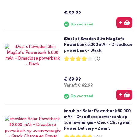
€ 29,99
Op voorraad
iDeal of Sweden Slim MagSafe
Powerbank 5.000 mAh - Draadloze
powerbank - Black
Waardering:
(2)
80%
€ 69,99
Vanaf
Vanaf:
€ 62,99
Op voorraad
imoshion Solar Powerbank 30.000
mAh - Draadloze powerbank op
zonne-energie - Quick Charge en
Power Delivery - Zwart
Waardering:
(24)