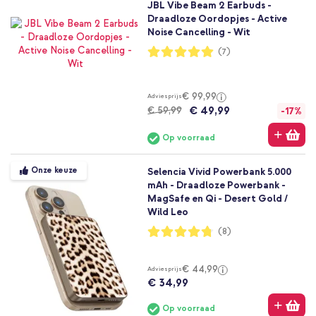
JBL Vibe Beam 2 Earbuds -
Draadloze Oordopjes - Active
Noise Cancelling - Wit
Waardering:
(7)
100%
€ 99,99
Adviesprijs
€ 49,99
€ 59,99
-17%
Op voorraad
Onze keuze
Selencia Vivid Powerbank 5.000
mAh - Draadloze Powerbank -
MagSafe en Qi - Desert Gold /
Wild Leo
Waardering:
(8)
95%
€ 44,99
Adviesprijs
€ 34,99
Op voorraad