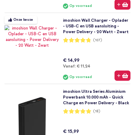
Op voorraad
Onze keuze
imoshion Wall Charger - Oplader
- USB-C en USB aansluiting -
Power Delivery - 20 Watt - Zwart
Waardering:
(107)
96%
€ 14,99
Vanaf
Vanaf:
€ 11,24
Op voorraad
imoshion Ultra Series Aluminium
Powerbank 10.000 mAh - Quick
Charge en Power Delivery - Black
Waardering:
(18)
99%
€ 15,99