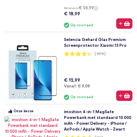
€ 26,99
Adviesprijs
€ 18,99
Op voorraad
Selencia Gehard Glas Premium
Screenprotector Xiaomi 13 Pro
Waardering:
(1979)
86%
€ 12,99
Vanaf
Vanaf:
€ 9,09
Op voorraad
Onze keuze
imoshion 4-in-1 MagSafe
Powerbank met standaard 10.000
mAh - Power Delivery - iPhone /
AirPods / Apple Watch - Zwart
Waardering: