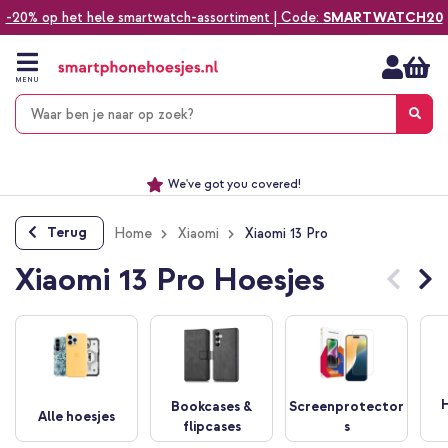
-20% op het hele smartwatch-assortiment | Code:
SMARTWATCH20
Ga
naar
de
MENU
inhoud
Alles voor jouw telefoon, tablet, smartwatch of laptop
Dezelfde dag verzonden *
Keuze uit ruim 20.000 producten
We've got you covered!
Terug
Home
Xiaomi
Xiaomi 13 Pro
Xiaomi 13 Pro Hoesjes
Bookcases &
Screenprotector
Alle hoesjes
flipcases
s