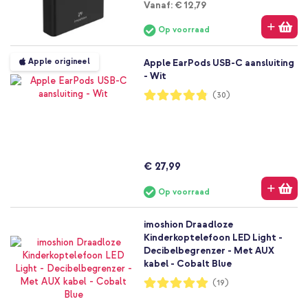
Vanaf
Vanaf:
€ 12,79
Op voorraad
Apple origineel
Apple EarPods USB-C aansluiting
- Wit
Waardering:
(30)
96%
€ 27,99
Op voorraad
imoshion Draadloze
Kinderkoptelefoon LED Light -
Decibelbegrenzer - Met AUX
kabel - Cobalt Blue
Waardering:
(19)
100%