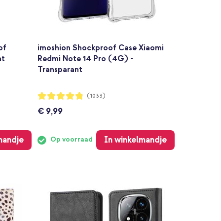
of
imoshion Shockproof Case Xiaomi
ht
Redmi Note 14 Pro (4G) -
Transparant
Waardering:
(1033)
96%
€ 9,99
mandje
In winkelmandje
Op voorraad