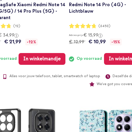
agSafe Xiaomi Redmi Note 14
Redmi Note 14 Pro (4G) -
/5G) / 14 Pro Plus (5G) -
Lichtblauw
arant
ng:
Waardering:
(12)
(6450)
94%
€ 34,99
€ 15,99
Adviesprijs
€ 21,99
€ 10,99
€ 12,99
-12%
-15%
In winkelmandje
In winkel
voorraad
Op voorraad
Alles voor jouw telefoon, tablet, smartwatch of laptop
Dezelfde d
We've got you cover