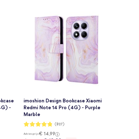
okcase
imoshion Design Bookcase Xiaomi
4G) -
Redmi Note 14 Pro (4G) - Purple
Marble
Waardering:
(827)
96%
€ 14,99
Adviesprijs