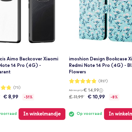
cis Aimo Backcover Xiaomi
imoshion Design Bookcase X
Note 14 Pro (4G) -
Redmi Note 14 Pro (4G) - B
arant
Flowers
Waardering:
(827)
96%
ng:
(73)
€ 14,99
Adviesprijs
€ 8,99
€ 10,99
€ 11,99
-31%
-8%
In winkelmandje
In winkel
voorraad
Op voorraad