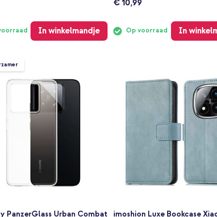
€ 10,99
In winkelmandje
In winkel
voorraad
Op voorraad
rzamer
y PanzerGlass Urban Combat
imoshion Luxe Bookcase Xia