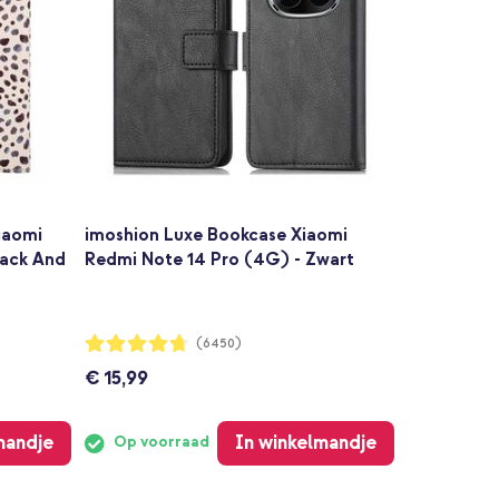
iaomi
imoshion Luxe Bookcase Xiaomi
lack And
Redmi Note 14 Pro (4G) - Zwart
Waardering:
(6450)
94%
€ 15,99
mandje
In winkelmandje
Op voorraad