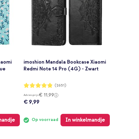
iaomi
imoshion Mandala Bookcase Xiaomi
lue
Redmi Note 14 Pro (4G) - Zwart
Waardering:
(2651)
97%
€ 11,99
Adviesprijs
€ 9,99
mandje
In winkelmandje
Op voorraad