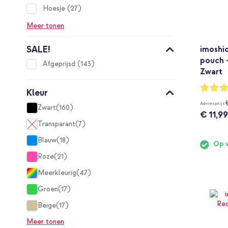
items
Hoesje
27
Meer tonen
SALE!
imoshi
pouch 
items
Afgeprijsd
143
Zwart
Waarderi
Kleur
92%
Adviesprijs
Zwart
160
items
€ 11,99
Transparant
7
items
Blauw
18
Op 
items
Roze
21
items
Meerkleurig
47
items
Groen
17
items
Beige
17
items
Meer tonen