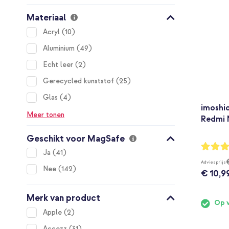
Materiaal
items
Acryl
10
items
Aluminium
49
items
Echt leer
2
items
Gerecycled kunststof
25
items
Glas
4
imoshi
Meer tonen
Redmi 
Geschikt voor MagSafe
Waarderi
items
Ja
41
94%
Adviesprijs
items
Nee
142
€ 10,9
Merk van product
Op 
items
Apple
2
items
Accezz
31