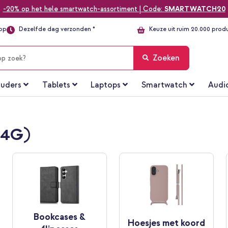
-20% op het hele smartwatch-assortiment | Code:
SMARTWATCH20
top
Dezelfde dag verzonden *
Keuze uit ruim 20.000 prod
Zoeken
uders
Tablets
Laptops
Smartwatch
Audi
(4G)
Bookcases &
Hoesjes met koord