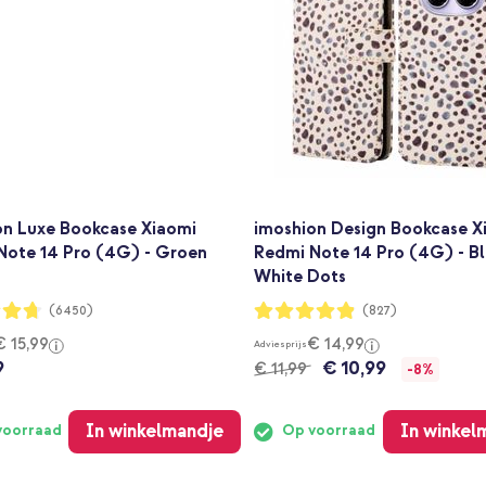
on Luxe Bookcase Xiaomi
imoshion Design Bookcase X
Note 14 Pro (4G) - Groen
Redmi Note 14 Pro (4G) - B
White Dots
ng:
Waardering:
(6450)
(827)
96%
€ 15,99
€ 14,99
Adviesprijs
9
€ 10,99
€ 11,99
-8%
In winkelmandje
In winkel
voorraad
Op voorraad