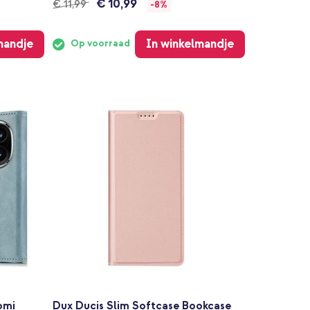
€ 10,99
€ 11,99
-8%
mandje
In winkelmandje
Op voorraad
omi
Dux Ducis Slim Softcase Bookcase