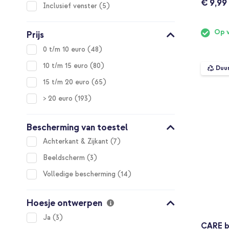
€ 9,99
items
Inclusief venster
5
Op 
Prijs
items
0 t/m 10 euro
48
items
10 t/m 15 euro
80
Duu
items
15 t/m 20 euro
65
items
> 20 euro
193
Bescherming van toestel
items
Achterkant & Zijkant
7
items
Beeldscherm
3
items
Volledige bescherming
14
Hoesje ontwerpen
items
Ja
3
CARE b