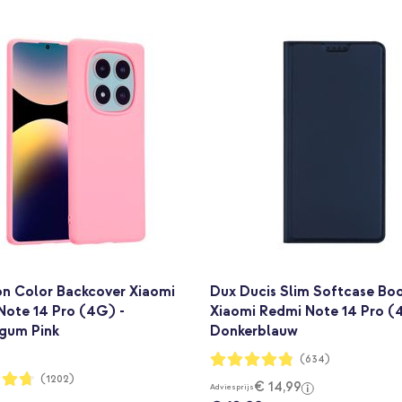
on Color Backcover Xiaomi
Dux Ducis Slim Softcase Bo
Note 14 Pro (4G) -
Xiaomi Redmi Note 14 Pro (
gum Pink
Donkerblauw
Waardering:
(634)
95%
ng:
(1202)
€ 14,99
Adviesprijs