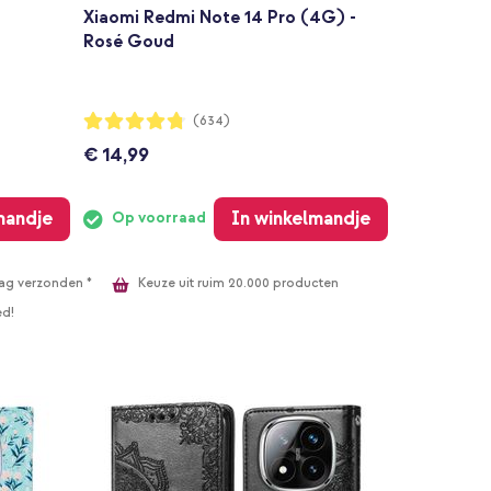
Xiaomi Redmi Note 14 Pro (4G) -
Rosé Goud
Waardering:
(634)
95%
€ 14,99
mandje
In winkelmandje
Op voorraad
Keuze uit ruim 20.000 producten
ag verzonden *
ed!