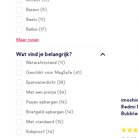
items
Baseus
9
items
Beats
11
items
Belkin
17
Meer tonen
Wat vind je belangrijk?
items
Waterafstotend
11
items
Geschikt voor MagSafe
41
items
Spatwaterdicht
38
items
Met een printje
24
imoshi
items
Pasjes opbergen
16
Redmi 
items
Briefgeld opbergen
14
Bubble
items
Met standaard
15
Waarderi
items
Kidsproof
14
94%