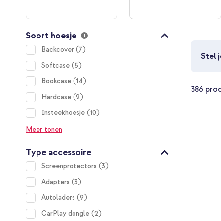
Soort hoesje
items
Backcover
7
Stel 
items
Softcase
5
items
Bookcase
14
386
pro
items
Hardcase
2
items
Insteekhoesje
10
Meer tonen
Type accessoire
items
Screenprotectors
3
items
Adapters
3
items
Autoladers
9
items
CarPlay dongle
2