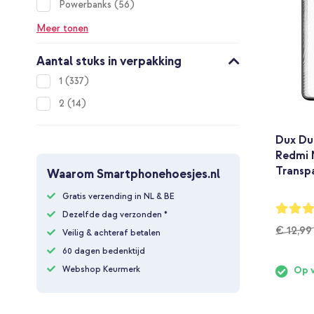
items
Powerbanks
56
Meer tonen
Aantal stuks in verpakking
items
1
337
items
2
14
Dux Du
Redmi 
Transp
Waarom Smartphonehoesjes.nl
Gratis verzending in NL & BE
Waarderi
Dezelfde dag verzonden *
96%
€ 12,99
Veilig & achteraf betalen
60 dagen bedenktijd
Webshop Keurmerk
Op 