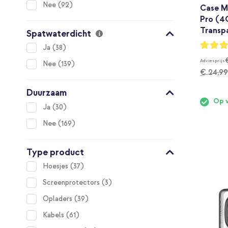
items
Nee
92
Case M
Pro (4G
Transp
Spatwaterdicht
Waarderi
items
Ja
38
95%
Adviesprijs
items
Nee
139
€ 24,99
Duurzaam
Op 
items
Ja
30
items
Nee
169
Type product
items
Hoesjes
37
items
Screenprotectors
3
items
Opladers
39
items
Kabels
61