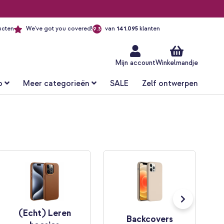
ucten
We've got you covered!
van
141.095
klanten
9.3
Ga
naar
de
inhoud
Mijn account
Winkelmandje
o
Meer categorieën
SALE
Zelf ontwerpen
(Echt) Leren
Backcovers