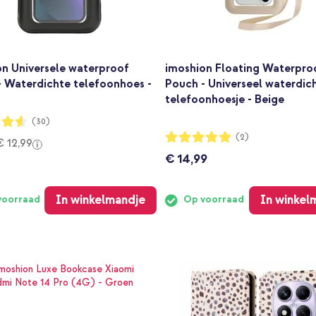
on Universele waterproof
imoshion Floating Waterpro
- Waterdichte telefoonhoes -
Pouch - Universeel waterdic
telefoonhoesje - Beige
ng:
(30)
Waardering:
(2)
€ 12,99
100%
€ 14,99
In winkelmandje
In winkel
voorraad
Op voorraad