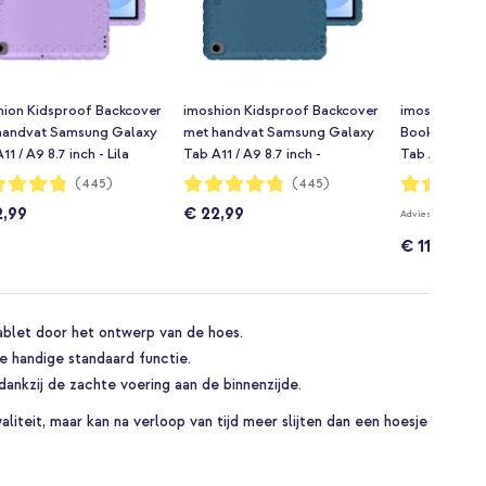
hion Kidsproof Backcover
imoshion Kidsproof Backcover
imoshion Des
handvat Samsung Galaxy
met handvat Samsung Galaxy
Bookcase Sa
11 / A9 8.7 inch - Lila
Tab A11 / A9 8.7 inch -
Tab A11 / A9 8
Donkerblauw
touch
dering:
Waardering:
Waardering:
(445)
(445)
96%
96%
2,99
€ 22,99
€ 17
Adviesprijs
€ 11,99
blet door het ontwerp van de hoes.
 de handige standaard functie.
dankzij de zachte voering aan de binnenzijde.
liteit, maar kan na verloop van tijd meer slijten dan een hoesje