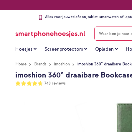
Alles voor jouw telefoon, tablet, smartwatch of lap
ZOEKEN
Hoesjes
Screenprotectors
Opladen
Ho
Home
Brands
imoshion
imoshion 360° draaibare Book
imoshion 360° draaibare Bookcase
Waardering:
748
reviews
94
100
% of
Ga
naar
het
einde
van
de
afbeeldingen-