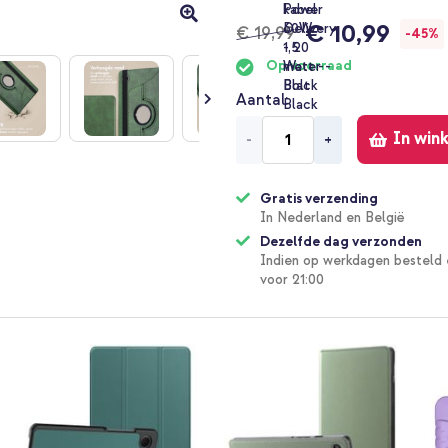
€ 10,99
€ 19,99
-45%
Op voorraad
Aantal
In win
-
+
Gratis verzending
In Nederland en België
Dezelfde dag verzonden
Indien op werkdagen besteld 
voor 21:00