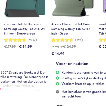
imoshion Trifold Bookcase
Accezz Classic Tablet Case
imos
Samsung Galaxy Tab A11 / A9
Samsung Galaxy Tab A9 8.7
met 
8.7 inch - Donkergroen
inch - Groen
Tab A
Waardering:
Waardering:
Waar
(2057)
(225)
95%
93%
96%
€ 17,99
€ 14,99
€ 24,99
€ 2
Adviesprijs
€ 14,99
Voor- en nadelen
n 360° Draaibare Bookcase! De
Rondom bescherming van je ta
lle uitstraling. De binnenzijde is
Prettig video’s kijken dankzij
voorkomen. Het unieke design is
Voorkom krassen op je tablet 
waardoor jouw tablet in
g
 je favoriete game of serie!
Het kunstleer is van goede kwa
van echt leer.
t bescherming tegen dagelijkse