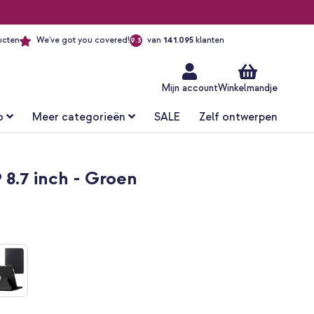
ucten
We've got you covered!
van
141.095
klanten
9.3
Ga
naar
de
inhoud
Mijn account
Winkelmandje
o
Meer categorieën
SALE
Zelf ontwerpen
 8.7 inch - Groen