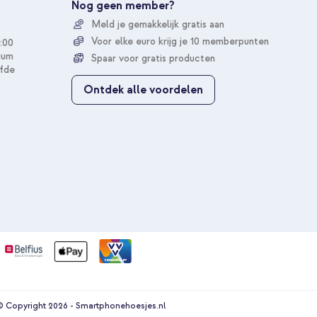
u
Nog geen member?
o
10% korting
Meld je gemakkelijk gratis aan
p
o
Voor elke euro krijg je 10 memberpunten
:00
n
ium
Spaar voor gratis producten
z
fde
e
Ontdek alle voordelen
n
i
e
u
w
s
b
r
i
e
f
 Copyright 2026 - Smartphonehoesjes.nl