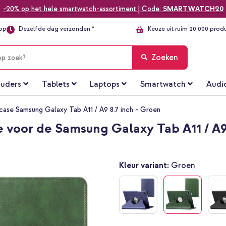
-20% op het hele smartwatch-assortiment | Code:
SMARTWATCH20
top
Dezelfde dag verzonden *
Keuze uit ruim 20.000 prod
Zoeken
uders
Tablets
Laptops
Smartwatch
Audi
case Samsung Galaxy Tab A11 / A9 8.7 inch - Groen
 voor de Samsung Galaxy Tab A11 / A9
Kleur variant:
Groen