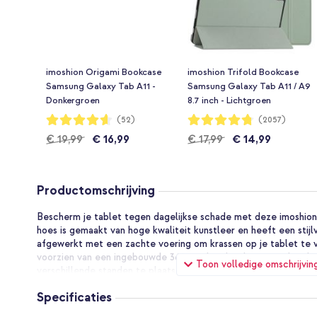
imoshion Origami Bookcase
imoshion Trifold Bookcase
Samsung Galaxy Tab A11 -
Samsung Galaxy Tab A11 / A9
Donkergroen
8.7 inch - Lichtgroen
Waardering:
Waardering:
(52)
(2057)
92%
95%
€ 19,99
€ 16,99
€ 17,99
€ 14,99
Productomschrijving
Bescherm je tablet tegen dagelijkse schade met deze imoshio
hoes is gemaakt van hoge kwaliteit kunstleer en heeft een stijlvo
afgewerkt met een zachte voering om krassen op je tablet te 
voorzien van een ingebouwde 360 graden draaibare standaard, 
Toon volledige omschrijvin
verschillende standen te plaatsen is. Zo geniet je handsfree van
Specificaties
Stijlvol design van hoge kwaliteit kunstleer
De bookcase is gemaakt van hoge kwaliteit kunstleer. Dit bied