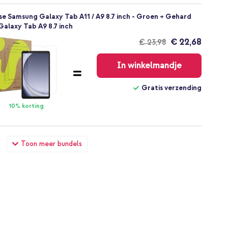
se Samsung Galaxy Tab A11 / A9 8.7 inch - Groen + Gehard
alaxy Tab A9 8.7 inch
€ 22,68
€ 23,98
Gratis
verzending
In winkelmandje
Gratis verzending
10% korting
e Samsung Galaxy Tab A11 / A9 8.7 inch - Groen + Wall
Toon meer bundels
B aansluiting - Power Delivery - 20 Watt - Black
€ 19,98
€ 20,98
Gratis
verzending
In winkelmandje
Gratis verzending