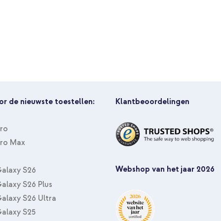
imoshion 360° draaibare Bookca
USB-C naar USB-C kabel 60W - 1,
or de nieuwste toestellen:
Klantbeoordelingen
Pro
Pro Max
imoshion 360° draaibare Bookcas
Hoofdsteun Tablethouder Auto 
Webshop van het jaar 2026
alaxy S26
alaxy S26 Plus
alaxy S26 Ultra
alaxy S25