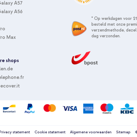
alaxy A57
alaxy A56
* Op werkdagen voor 21
besteld met onze prem
Pro
verzendmethode, dezel
dag verzonden.
Pro Max
re shops
len.de
lephone.fr
ecover.it
Privacy statement
Cookie statement
Algemene voorwaarden
Sitemap
©