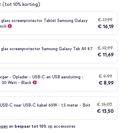
:
(tot 10% korting)
€ 17,99
glass screenprotector Tablet Samsung Galaxy
€ 16,19
inch
€ 12,99
 glas screenprotector Samsung Galaxy Tab A9 8.7
€ 11,69
€ 9,99
rger - Oplader - USB-C en USB aansluiting -
€ 8,99
- 20 Watt - Black
€ 15,00
SB-C naar USB-C kabel 60W - 1,5 meter - Bolt
€ 13,50
ingen
en
bespaar tot 10%
op accessoires