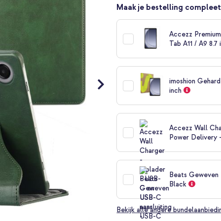
Maak je bestelling compleet
Accezz Premium 
Tab A11 / A9 8.7 
imoshion Gehard
inch
Accezz Wall Cha
Power Delivery 
Beats Geweven U
Black
Bekijk alle andere bundelaanbied