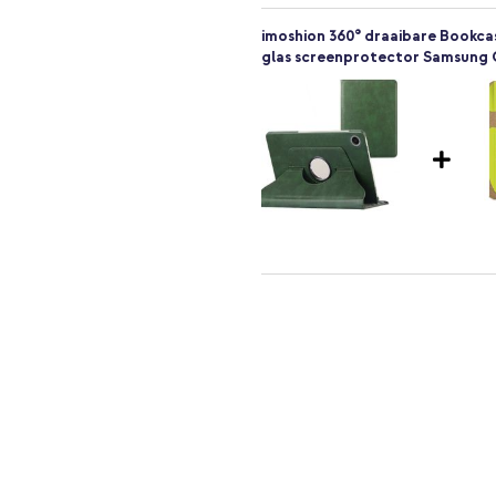
imoshion 360° draaibare Bookca
glas screenprotector Samsung G
ncties? Ga dan voor de imoshion
imoshion 360° draaibare Bookcas
Charger - Oplader - USB-C en US