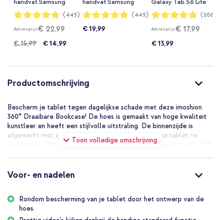
handvat Samsung
handvat Samsung
Galaxy Tab S6 Lite
Galaxy Tab S6 Lite
Galaxy Tab S6 Lite
(2020/2022/2024)
Waardering:
Waardering:
Waardering:
(445)
(445)
(2063)
96%
96%
96%
(2020/2022/2024)
(2020/2022/2024)
- Zwart
€ 22,99
€ 17,99
€ 19,99
Adviesprijs
Adviesprijs
- Zwart
- Blauw
€ 15,99
€ 14,99
€ 13,99
Productomschrijving
Bescherm je tablet tegen dagelijkse schade met deze imoshion
360° Draaibare Bookcase! De hoes is gemaakt van hoge kwaliteit
kunstleer en heeft een stijlvolle uitstraling. De binnenzijde is
afgewerkt met een zachte voering om krassen op je tablet te
Toon volledige omschrijving
voorkomen. Het unieke design is voorzien van een ingebouwde 360
graden draaibare standaard, waardoor jouw tablet in verschillende
standen te plaatsen is. Zo geniet je handsfree van je favoriete
game of serie!
Voor- en nadelen
Stijlvol design van hoge kwaliteit kunstleer
Rondom bescherming van je tablet door het ontwerp van de
De bookcase is gemaakt van hoge kwaliteit kunstleer. Dit biedt
hoes.
bescherming tegen dagelijkse schade van je tablet en geeft de
hoes een stijlvolle uitstraling. Het hoesje is slank en licht van