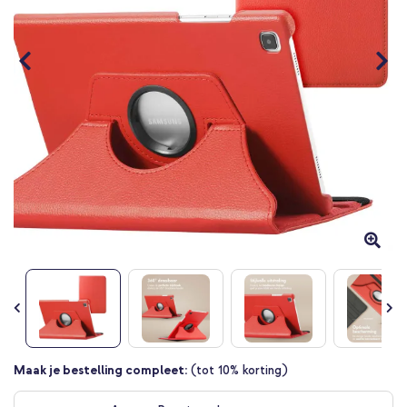
Ga
Maak je bestelling compleet:
(tot 10% korting)
naar
het