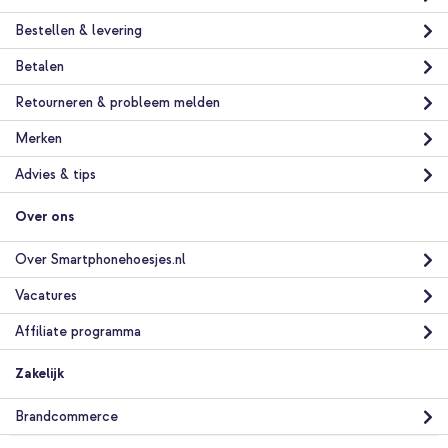
(2020/2022/2024) - Rood + Luxe Autostoel Organizer -
Tablethouder Auto - 7 Opbergvakken - Zwart
Bestellen & levering
Betalen
Retourneren & probleem melden
Merken
Advies & tips
10% korting
Gratis verzending
€ 42,08
€ 44,98
Over ons
Gratis
verzending
In winkelmandje
Over Smartphonehoesjes.nl
Vacatures
Affiliate programma
Zakelijk
Brandcommerce