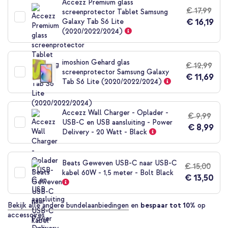
Accezz Premium glass
begin
€ 17,99
screenprotector Tablet Samsung
van
€ 16,19
Galaxy Tab S6 Lite
de
(2020/2022/2024)
afbeeldingen-
gallerij
imoshion Gehard glas
€ 12,99
screenprotector Samsung Galaxy
€ 11,69
Tab S6 Lite (2020/2022/2024)
Accezz Wall Charger - Oplader -
€ 9,99
USB-C en USB aansluiting - Power
€ 8,99
Delivery - 20 Watt - Black
Beats Geweven USB-C naar USB-C
€ 15,00
kabel 60W - 1,5 meter - Bolt Black
€ 13,50
Bekijk alle andere bundelaanbiedingen
en
bespaar tot 10%
op
accessoires