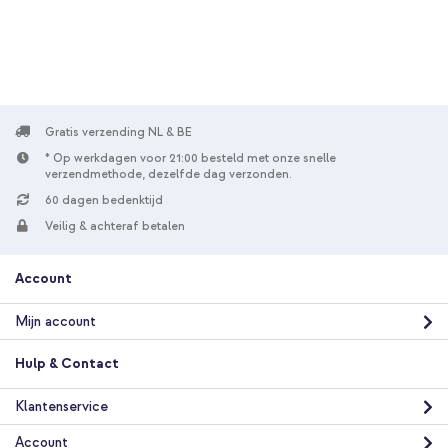
verzending
In winkelmandje
imoshion 360° draaibare Bookcase Samsung Galaxy Tab S6 Lite
(2020/2022/2024) - Rood + Geweven USB-C naar USB-C kabel
60W - 1,5 meter - Bolt Black
Gratis verzending NL & BE
* Op werkdagen voor 21:00 besteld met onze snelle
verzendmethode, dezelfde dag verzonden.
60 dagen bedenktijd
Veilig & achteraf betalen
Account
10% korting
Gratis verzending
€ 29,49
€ 30,99
Mijn account
Gratis
verzending
In winkelmandje
Hulp & Contact
Klantenservice
imoshion 360° draaibare Bookcase Samsung Galaxy Tab S6 Lite
Account