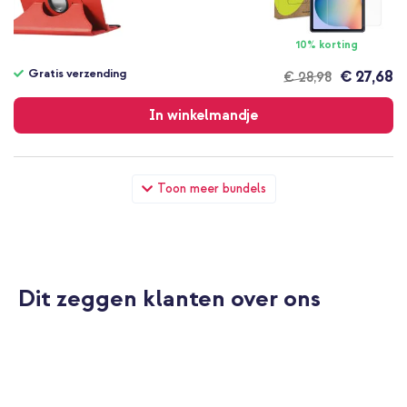
10% korting
Gratis verzending
€ 27,68
€ 28,98
Gratis
verzending
In winkelmandje
imoshion 360° draaibare Bookcase Samsung Galaxy Tab S6 Lite
Toon meer bundels
(2020/2022/2024) - Rood + Wall Charger - Oplader - USB-C
en USB aansluiting - Power Delivery - 20 Watt - Black
Dit zeggen klanten over ons
10% korting
Gratis verzending
€ 24,98
€ 25,98
Gratis