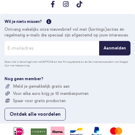
Wil je niets missen?
Ontvang wekelijks onze nieuwsbrief vol met (kortings)acties én
regelmatig e-mails die speciaal zijn afgestemd op jouw interesses.
A
Aanmelden
b
o
n
Deze site is beveiligd met reCAPTCHA en het
Privacybeleid
en de
Servicevoorwaarden
van Google
zijn van toepassing.
n
e
e
Nog geen member?
r
Meld je gemakkelijk gratis aan
u
Voor elke euro krijg je 10 memberpunten
o
p
Spaar voor gratis producten
o
n
Ontdek alle voordelen
z
e
n