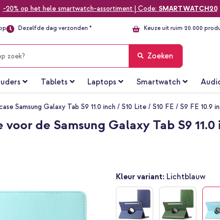
-20% op het hele smartwatch-assortiment | Code:
SMARTWATCH20
top
Dezelfde dag verzonden *
Keuze uit ruim 20.000 prod
Zoeken
uders
Tablets
Laptops
Smartwatch
Audi
ase Samsung Galaxy Tab S9 11.0 inch / S10 Lite / S10 FE / S9 FE 10.9 i
voor de Samsung Galaxy Tab S9 11.0 inc
Kleur variant:
Lichtblauw