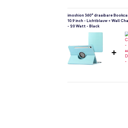
imoshion 360° draaibare Bookcase
10.9 inch - Lichtblauw + Wall Ch
- 20 Watt - Black
ncties? Ga dan voor de imoshion
imoshion 360° draaibare Bookcase
10.9 inch - Lichtblauw + Originel