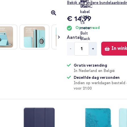
Bekijk alle andere bundelaanbied
€ 14,99
Op voorraad
Aantal
In win
-
+
Gratis verzending
In Nederland en België
Dezelfde dag verzonden
Indien op werkdagen besteld 
voor 21:00