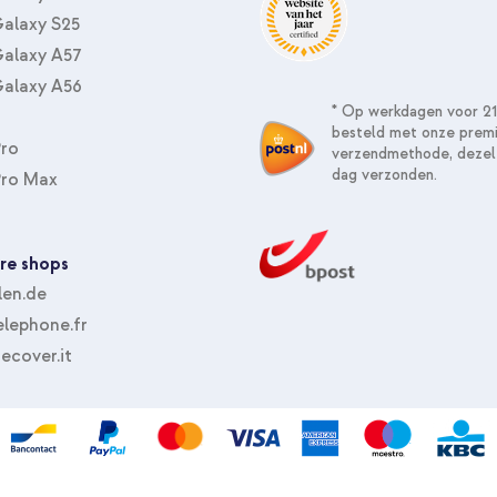
alaxy S25
alaxy A57
alaxy A56
* Op werkdagen voor 21
besteld met onze prem
Pro
verzendmethode, dezel
dag verzonden.
Pro Max
re shops
len.de
lephone.fr
ecover.it