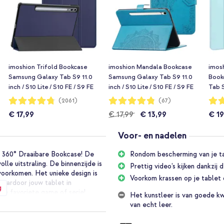
imoshion Trifold Bookcase
imoshion Mandala Bookcase
imos
Samsung Galaxy Tab S9 11.0
Samsung Galaxy Tab S9 11.0
Book
inch / S10 Lite / S10 FE / S9 FE
inch / S10 Lite / S10 FE / S9 FE
Tab S
10.9 inch - Donkerblauw
10.9 inch - Turquoise
Tab S
Waardering:
Waardering:
Waar
(2061)
(67)
95%
96%
92%
Lich
€ 17,99
€ 17,99
€ 13,99
€ 19
Voor- en nadelen
n 360° Draaibare Bookcase! De
Rondom bescherming van je ta
lle uitstraling. De binnenzijde is
Prettig video’s kijken dankzij
voorkomen. Het unieke design is
Voorkom krassen op je tablet 
waardoor jouw tablet in
g
 je favoriete game of serie!
Het kunstleer is van goede kwa
van echt leer.
t bescherming tegen dagelijkse