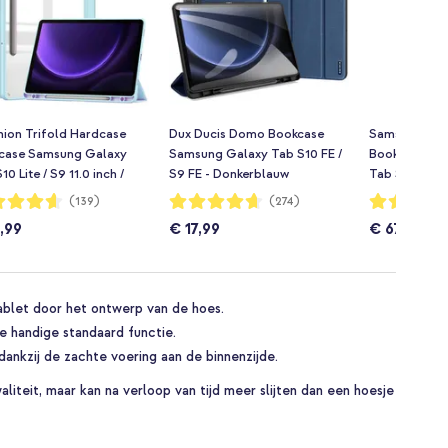
hion Trifold Hardcase
Dux Ducis Domo Bookcase
Samsung Orig
case Samsung Galaxy
Samsung Galaxy Tab S10 FE /
Book Cover 
10 Lite / S9 11.0 inch /
S9 FE - Donkerblauw
Tab S10 Lite /
10 FE / S9 FE 10.9 inch -
FE / S9 FE 10.
dering:
Waardering:
Waardering:
(139)
(274)
93%
91%
tblauw
,99
€ 17,99
€ 67,99
blet door het ontwerp van de hoes.
 de handige standaard functie.
dankzij de zachte voering aan de binnenzijde.
liteit, maar kan na verloop van tijd meer slijten dan een hoesje