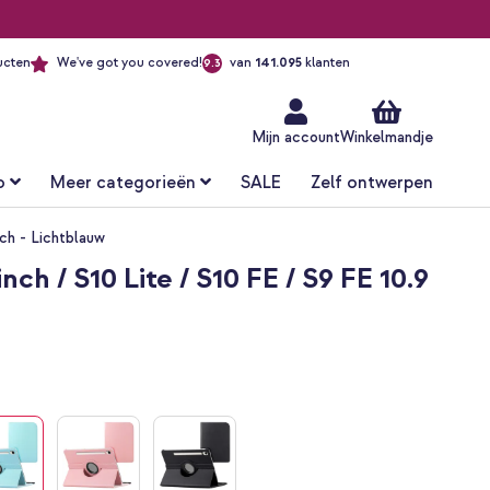
ucten
We've got you covered!
van
141.095
klanten
9.3
Ga
naar
de
inhoud
Mijn account
Winkelmandje
o
Meer categorieën
SALE
Zelf ontwerpen
nch - Lichtblauw
h / S10 Lite / S10 FE / S9 FE 10.9