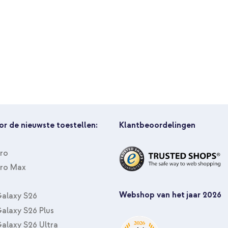
imoshion 360° draaibare Bookcase
10.9 inch - Lichtblauw + Geweve
or de nieuwste toestellen:
Klantbeoordelingen
Pro
Pro Max
imoshion 360° draaibare Bookcase
10.9 inch - Lichtblauw + Hoofd
Webshop van het jaar 2026
alaxy S26
alaxy S26 Plus
alaxy S26 Ultra