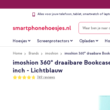
Alles voor jouw telefoon, tablet, smartwatch of lap
ZOEKEN
Hoesjes
Screenprotectors
Opladen
Ho
Home
Brands
imoshion
imoshion 360° draaibare Bookc
imoshion 360° draaibare Bookcase 
inch - Lichtblauw
Waardering:
749
reviews
94
100
% of
Ga
naar
het
einde
van