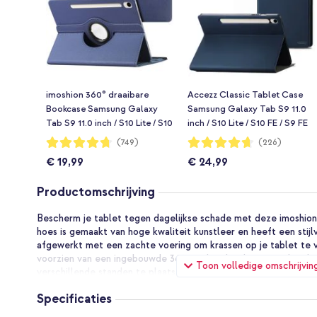
imoshion 360° draaibare
Accezz Classic Tablet Case
Bookcase Samsung Galaxy
Samsung Galaxy Tab S9 11.0
Tab S9 11.0 inch / S10 Lite / S10
inch / S10 Lite / S10 FE / S9 FE
FE / S9 FE 10.9 inch -
10.9 inch - Donkerblauw
Waardering:
Waardering:
(749)
(226)
94%
93%
Donkerblauw
€ 19,99
€ 24,99
Productomschrijving
Bescherm je tablet tegen dagelijkse schade met deze imoshio
hoes is gemaakt van hoge kwaliteit kunstleer en heeft een stijlvo
afgewerkt met een zachte voering om krassen op je tablet te 
voorzien van een ingebouwde 360 graden draaibare standaard, 
Toon volledige omschrijvin
verschillende standen te plaatsen is. Zo geniet je handsfree van
Specificaties
Stijlvol design van hoge kwaliteit kunstleer
De bookcase is gemaakt van hoge kwaliteit kunstleer. Dit bied