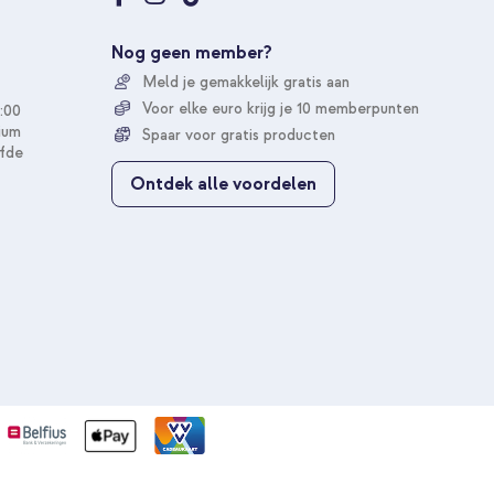
e
r
Gratis verzending
u
Nog geen member?
o
10% korting
Meld je gemakkelijk gratis aan
p
o
Voor elke euro krijg je 10 memberpunten
:00
n
ium
Spaar voor gratis producten
z
fde
e
Ontdek alle voordelen
n
i
e
u
w
s
b
r
i
e
f