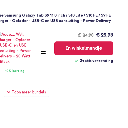
 Samsung Galaxy Tab S9 11.0 inch / S10 Lite / S10 FE / S9 FE
arger - Oplader - USB-C en USB aansluiting - Power Delivery
€ 23,98
€ 24,98
Gratis
verzending
In winkelmandje
Gratis verzending
10% korting
 Samsung Galaxy Tab S9 11.0 inch / S10 Lite / S10 FE / S9 FE
Toon meer bundels
e S Pen Galaxy Tab S9 / Plus / Ultra - Zwart
€ 73,48
€ 79,98
Gratis
verzending
In winkelmandje