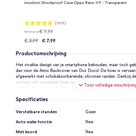
imoshion Shockproof Case Oppo Reno 11 F - Transparant
Waardering:
(1035)
96%
€ 9,99
Adviesprijs
€ 8,99
€ 7,99
Productomschrijving
Het strakke design van je smartphone behouden, maar toch ge
dan voor de Aimo Backcover van Dux Ducis! De hoes is vervaardi
afgewerkt met schokabsorberende, siliconen randen. Dankzij d
patroon van vloeiende lijnen op de transparante achterzijde, b
Toon volledige omschrijvin
strakke design en krijgt deze een uniek en stijlvol uiterlijk.
Specificaties
Dagelijkse bescherming van jouw smartphone
De Aimo Backcover van Dux Ducis is gemaakt van kunststof mat
Specificaties
schokabsorberende, siliconen randen. Het siliconen materiaal 
Verstelbare standen
Geen
val of stoot. Bovendien beschikt de hoes over verhoogde rand
Auto wake functie
Nee
aan de camera en het scherm van je smartphone.
Met koord
Nee
Strak design