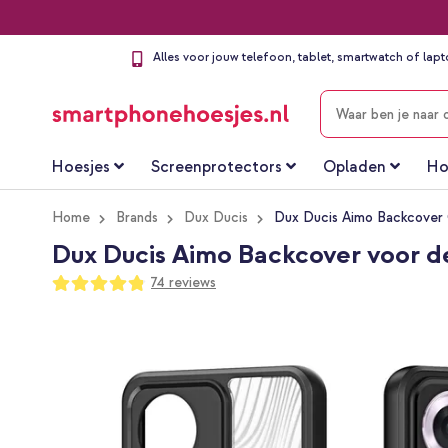
Alles voor jouw telefoon, tablet, smartwatch of lap
ZOEKEN
Hoesjes
Screenprotectors
Opladen
Ho
Home
Brands
Dux Ducis
Dux Ducis Aimo Backcover 
Dux Ducis Aimo Backcover voor d
Waardering:
74
reviews
96
100
% of
Ga
naar
het
einde
van
de
afbeeldingen-