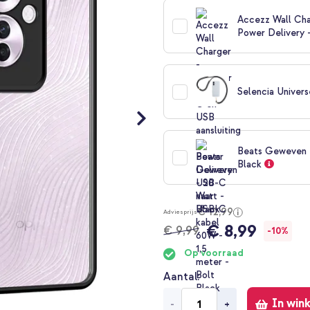
Accezz Wall Cha
Power Delivery 
Selencia Univers
Beats Geweven U
Black
€ 12,99
Adviesprijs
€ 8,99
€ 9,99
-10%
Op voorraad
Aantal
In win
-
+