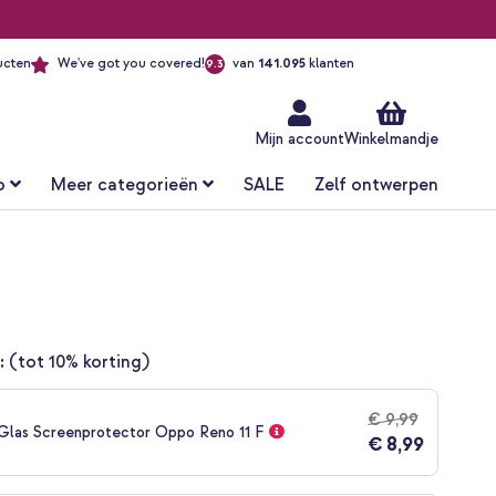
ucten
We've got you covered!
van
141.095
klanten
9.3
Ga
naar
de
inhoud
Mijn account
Winkelmandje
o
Meer categorieën
SALE
Zelf ontwerpen
:
(tot 10% korting)
€ 9,99
Glas Screenprotector Oppo Reno 11 F
€ 8,99