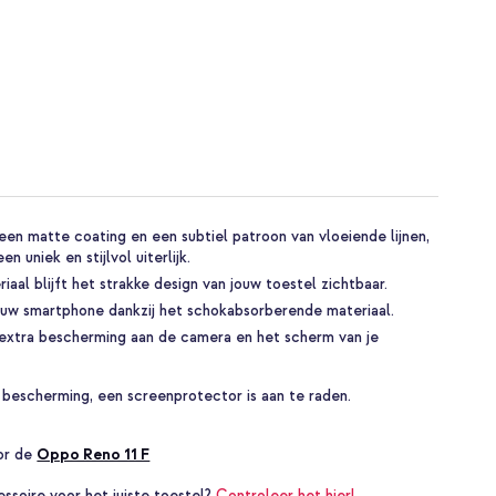
een matte coating en een subtiel patroon van vloeiende lijnen,
n uniek en stijlvol uiterlijk.
iaal blijft het strakke design van jouw toestel zichtbaar.
ouw smartphone dankzij het schokabsorberende materiaal.
extra bescherming aan de camera en het scherm van je
 bescherming, een screenprotector is aan te raden.
oor de
Oppo Reno 11 F
essoire voor het juiste toestel?
Controleer het hier!