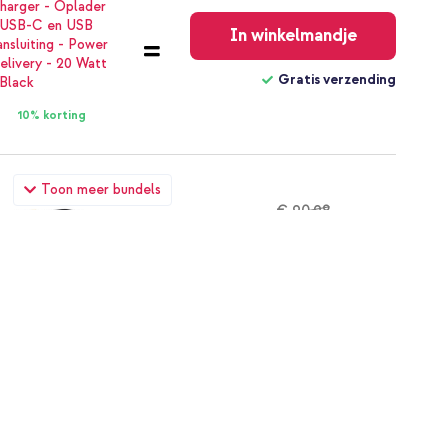
Gratis
verzending
In winkelmandje
Gratis verzending
10% korting
Reno 11 F - Transparant + Universeel telefoonkoord - Zwart
Toon meer bundels
€ 18,58
€ 20,98
Gratis
verzending
In winkelmandje
Gratis verzending
20% korting
 Reno 11 F - Transparant + Geweven USB-C naar USB-C
ck