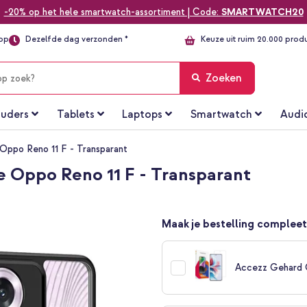
-20% op het hele smartwatch-assortiment | Code:
SMARTWATCH20
top
Dezelfde dag verzonden *
Keuze uit ruim 20.000 prod
Zoeken
uders
Tablets
Laptops
Smartwatch
Audi
Oppo Reno 11 F - Transparant
e Oppo Reno 11 F - Transparant
Maak je bestelling compleet
Accezz Gehard 