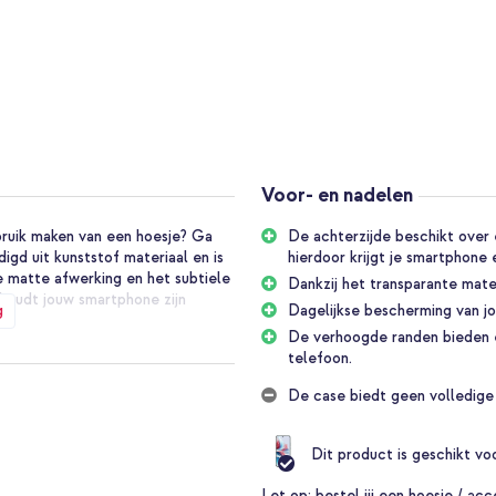
Voor- en nadelen
bruik maken van een hoesje? Ga
De achterzijde beschikt over 
gd uit kunststof materiaal en is
hierdoor krijgt je smartphone ee
e matte afwerking en het subtiele
Dankzij het transparante mater
ehoudt jouw smartphone zijn
g
Dagelijkse bescherming van j
De verhoogde randen bieden 
telefoon.
eriaal en beschikt over
De case biedt geen volledige
zorgt voor bescherming tegen een
en die extra bescherming bieden
Dit product is geschikt v
Let op:
bestel jij een hoesje / acc