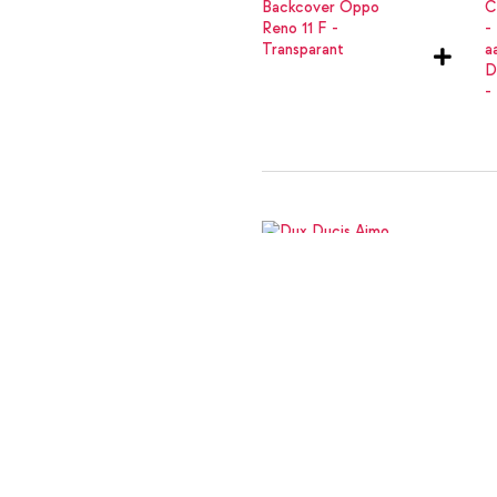
 van je smartphone behoudt? Ga
Dux Ducis Aimo Backcover Oppo 
Dux Ducis Aimo Backcover Oppo
kabel 60W - 1,5 meter - Bolt Bla