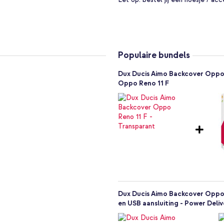
oon zijn vormgeving. Hierdoor
esign van jouw smartphone is
ast beschikt de transparante
oeiende lijnen, hierdoor krijgt je
Populaire bundels
aadloos aan op het toestel. In de
Dux Ducis Aimo Backcover Oppo
ten volledig toegankelijk en zijn
Oppo Reno 11 F
 van vloeiende lijnen
hokabsorberende materialen
Dux Ducis Aimo Backcover Oppo 
en USB aansluiting - Power Deliv