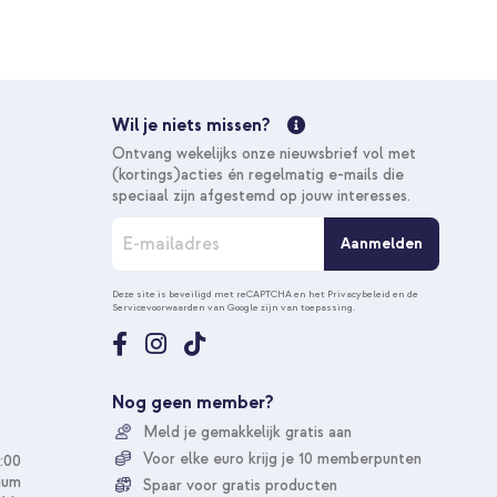
€ 22,49
€ 23,99
Gratis
verzending
In winkelmandje
Gratis verzending
Wil je niets missen?
10% korting
Ontvang wekelijks onze nieuwsbrief vol met
(kortings)acties én regelmatig e-mails die
speciaal zijn afgestemd op jouw interesses.
A
Aanmelden
b
o
n
Deze site is beveiligd met reCAPTCHA en het
Privacybeleid
en de
Servicevoorwaarden
van Google zijn van toepassing.
n
e
e
r
u
Nog geen member?
o
Meld je gemakkelijk gratis aan
p
o
Voor elke euro krijg je 10 memberpunten
:00
n
ium
Spaar voor gratis producten