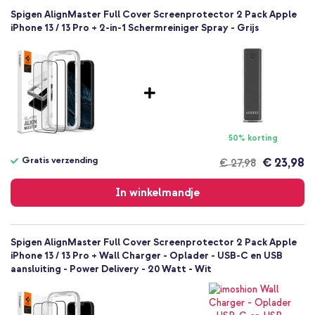
Ja
Spigen AlignMaster Full Cover Screenprotector 2 Pack Apple
Ja
iPhone 13 / 13 Pro + 2-in-1 Schermreiniger Spray - Grijs
Nee
Beeldscherm
50% korting
Gratis verzending
€ 23,98
€ 27,98
Gratis
verzending
In winkelmandje
Spigen AlignMaster Full Cover Screenprotector 2 Pack Apple
iPhone 13 / 13 Pro + Wall Charger - Oplader - USB-C en USB
aansluiting - Power Delivery - 20 Watt - Wit