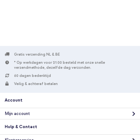
Gratis verzending
€ 33,49
€ 34,99
Gratis
verzending
In winkelmandje
Gratis verzending NL & BE
* Op werkdagen voor 21:00 besteld met onze snelle
verzendmethode, dezelfde dag verzonden.
60 dagen bedenktijd
Veilig & achteraf betalen
Account
Mijn account
Hulp & Contact