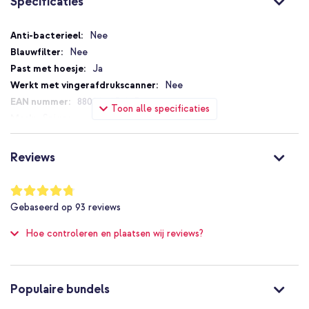
Specificaties
Specificaties
Nee
Nee
Ja
Nee
8809811851243
Toon alle specificaties
Spigen
AGL03387
Transparant
Reviews
Glas
Apple
Waardering:
95
%
Smartphone
Gebaseerd op
93
reviews
of
Screenprotectors
100
Hoe controleren en plaatsen wij reviews?
Gehard glas
2 Pc
Applicator, Scherm schoonmaak kit
Goed
Populaire bundels
Uitstekend