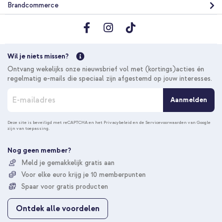
Brandcommerce
Wil je niets missen?
Ontvang wekelijks onze nieuwsbrief vol met (kortings)acties én
regelmatig e-mails die speciaal zijn afgestemd op jouw interesses.
A
Aanmelden
b
o
n
Deze site is beveiligd met reCAPTCHA en het
Privacybeleid
en de
Servicevoorwaarden
van Google
zijn van toepassing.
n
e
e
Nog geen member?
r
Meld je gemakkelijk gratis aan
u
Voor elke euro krijg je 10 memberpunten
o
p
Spaar voor gratis producten
o
n
Ontdek alle voordelen
z