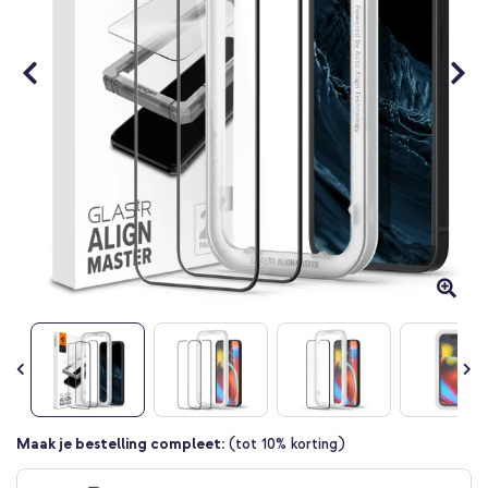
Ga
Maak je bestelling compleet:
(tot 10% korting)
naar
het