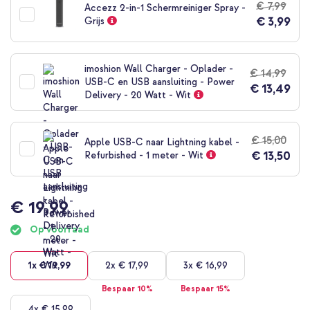
€ 7,99
Accezz 2-in-1 Schermreiniger Spray -
begin
€ 3,99
Grijs
van
de
afbeeldingen-
gallerij
imoshion Wall Charger - Oplader -
€ 14,99
USB-C en USB aansluiting - Power
€ 13,49
Delivery - 20 Watt - Wit
€ 15,00
Apple USB-C naar Lightning kabel -
€ 13,50
Refurbished - 1 meter - Wit
€ 19,99
Op voorraad
1x
€ 19,99
2x
€ 17,99
3x
€ 16,99
Bespaar 10%
Bespaar 15%
4x
€ 15,99