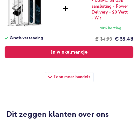
10% korting
Gratis verzending
€ 33,48
€ 34,98
Gratis
verzending
In winkelmandje
Spigen AlignMaster Full Cover Screenprotector 2 Pack Apple
Toon meer bundels
iPhone 13 / 13 Pro + USB-C naar Lightning kabel - Refurbished - 1
meter - Wit
Dit zeggen klanten over ons
10% korting