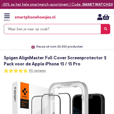
-20% op het hele smartwatch-assortiment | Code:
SMARTWATCH20
Ga
naar
de
MENU
inhoud
Alles voor jouw telefoon, tablet, smartwatch of laptop
Dezelfde dag verzonden *
Keuze uit ruim 20.000 producten
We've got you covered!
Spigen AlignMaster Full Cover Screenprotector 2
Pack voor de Apple iPhone 13 / 13 Pro
Waardering:
93
reviews
95
100
% of
Ga
naar
het
einde
van
de
afbeeldingen-
gallerij