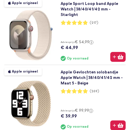
Apple origineel
Apple Sport Loop band Apple
Watch | 38/40/41/42 mm -
Starlight
Waardering:
(217)
97%
€ 54,99
Adviesprijs
€ 44,99
Op voorraad
Apple origineel
Apple Gevlochten solobandje
Apple Watch | 38/40/41/42 mm -
Maat 5 - Beige
Waardering:
(269)
98%
€ 99,99
Adviesprijs
€ 39,99
Op voorraad