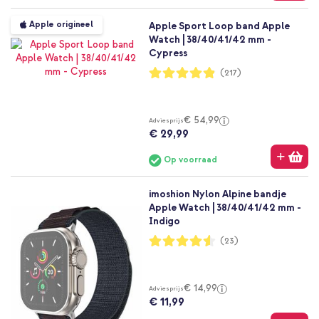
Apple origineel
Apple Sport Loop band Apple
Watch | 38/40/41/42 mm -
Cypress
Waardering:
(217)
97%
€ 54,99
Adviesprijs
€ 29,99
Op voorraad
imoshion Nylon Alpine bandje
Apple Watch | 38/40/41/42 mm -
Indigo
Waardering:
(23)
91%
€ 14,99
Adviesprijs
€ 11,99