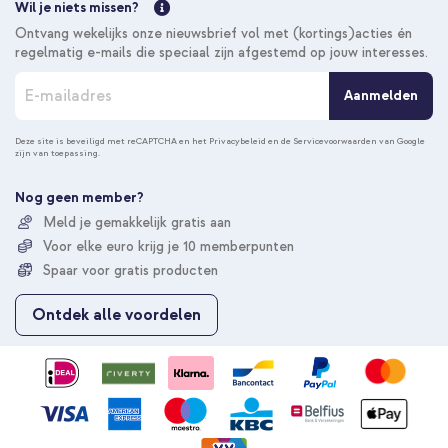
Wil je niets missen?
Ontvang wekelijks onze nieuwsbrief vol met (kortings)acties én
regelmatig e-mails die speciaal zijn afgestemd op jouw interesses.
A
Aanmelden
b
o
n
Deze site is beveiligd met reCAPTCHA en het
Privacybeleid
en de
Servicevoorwaarden
van Google
zijn van toepassing.
n
e
e
Nog geen member?
r
Meld je gemakkelijk gratis aan
u
Voor elke euro krijg je 10 memberpunten
o
p
Spaar voor gratis producten
o
n
Ontdek alle voordelen
z
e
n
i
e
u
w