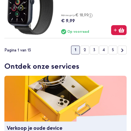
€ 18,99
Adviesprijs
€ 9,99
Op voorraad
Pagina
U lees momenteel pagina
Pagina
Pagina
Pagina
Pagina
Pag
Vol
1
2
3
4
5
Pagina 1 van 13
Ontdek onze services
Verkoop je oude device