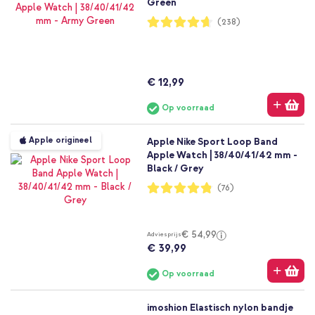
Green
Waardering:
(238)
93%
€ 12,99
Op voorraad
Apple origineel
Apple Nike Sport Loop Band
Apple Watch | 38/40/41/42 mm -
Black / Grey
Waardering:
(76)
96%
€ 54,99
Adviesprijs
€ 39,99
Op voorraad
imoshion Elastisch nylon bandje