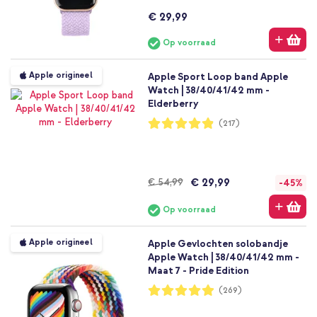
€ 29,99
Op voorraad
Apple origineel
Apple Sport Loop band Apple
Watch | 38/40/41/42 mm -
Elderberry
Waardering:
(217)
97%
€ 29,99
€ 54,99
-45%
Op voorraad
Apple origineel
Apple Gevlochten solobandje
Apple Watch | 38/40/41/42 mm -
Maat 7 - Pride Edition
Waardering:
(269)
98%