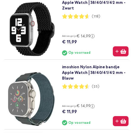
Apple Watch | 38/40/41/42 mm -
Zwart
Waardering:
(118)
92%
€ 14,99
Adviesprijs
€ 11,99
Op voorraad
imoshion Nylon Alpine bandje
Apple Watch | 38/40/41/42 mm -
Blauw
Waardering:
(23)
91%
€ 14,99
Adviesprijs
€ 11,99
Op voorraad