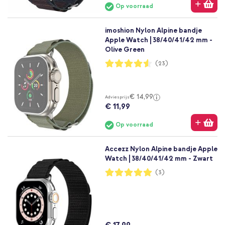
Op voorraad
imoshion Nylon Alpine bandje
Apple Watch | 38/40/41/42 mm -
Olive Green
Waardering:
(23)
91%
€ 14,99
Adviesprijs
€ 11,99
Op voorraad
Accezz Nylon Alpine bandje Apple
Watch | 38/40/41/42 mm - Zwart
Waardering:
(3)
100%
€ 17,99