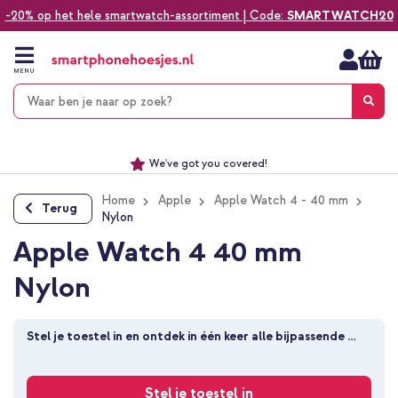
-20% op het hele smartwatch-assortiment | Code:
SMARTWATCH20
Ga
naar
de
MENU
inhoud
Alles voor jouw telefoon, tablet, smartwatch of laptop
Dezelfde dag verzonden *
Keuze uit ruim 20.000 producten
We've got you covered!
Home
Apple
Apple Watch 4 - 40 mm
Terug
Nylon
Apple Watch 4 40 mm
Nylon
Stel je toestel in en ontdek in één keer alle bijpassende 
producten
Stel je toestel in