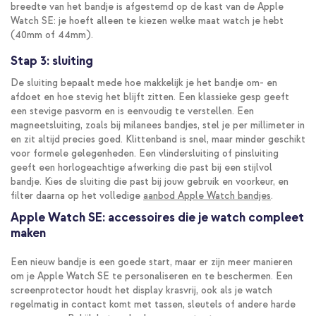
breedte van het bandje is afgestemd op de kast van de Apple
Watch SE: je hoeft alleen te kiezen welke maat watch je hebt
(40mm of 44mm).
Stap 3: sluiting
De sluiting bepaalt mede hoe makkelijk je het bandje om- en
afdoet en hoe stevig het blijft zitten. Een klassieke gesp geeft
een stevige pasvorm en is eenvoudig te verstellen. Een
magneetsluiting, zoals bij milanees bandjes, stel je per millimeter in
en zit altijd precies goed. Klittenband is snel, maar minder geschikt
voor formele gelegenheden. Een vlindersluiting of pinsluiting
geeft een horlogeachtige afwerking die past bij een stijlvol
bandje. Kies de sluiting die past bij jouw gebruik en voorkeur, en
filter daarna op het volledige
aanbod Apple Watch bandjes
.
Apple Watch SE: accessoires die je watch compleet
maken
Een nieuw bandje is een goede start, maar er zijn meer manieren
om je Apple Watch SE te personaliseren en te beschermen. Een
screenprotector houdt het display krasvrij, ook als je watch
regelmatig in contact komt met tassen, sleutels of andere harde