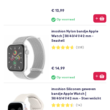
€ 12,99
Op voorraad
imoshion Nylon bandje Apple
Watch | 38/40/41/42 mm -
Seashell
Waardering:
(238)
93%
€ 14,99
Op voorraad
imoshion Siliconen geweven
bandje Apple Watch |
38/40/41/42 mm - Sterrenlicht
Waardering:
(14)
90%