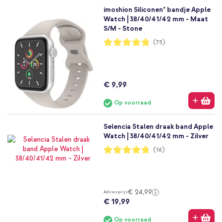
imoshion Siliconen⁺ bandje Apple
Watch | 38/40/41/42 mm - Maat
S/M - Stone
Waardering:
(75)
96%
€ 9,99
Op voorraad
Selencia Stalen draak band Apple
Watch | 38/40/41/42 mm - Zilver
Waardering:
(16)
95%
€ 24,99
Adviesprijs
€ 19,99
Op voorraad