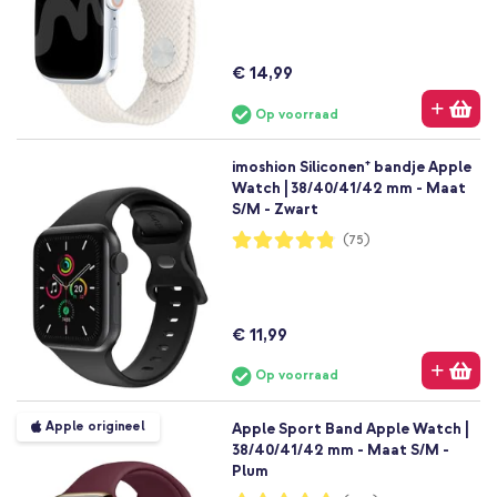
€ 14,99
Op voorraad
imoshion Siliconen⁺ bandje Apple
Watch | 38/40/41/42 mm - Maat
S/M - Zwart
Waardering:
(75)
96%
€ 11,99
Op voorraad
Apple origineel
Apple Sport Band Apple Watch |
38/40/41/42 mm - Maat S/M -
Plum