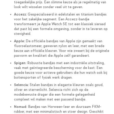
toegankelijke prijs. Een slimme keuze als je regelmatig van
look wilt wisselen zonder veel uit te geven.
Accezz:
Gespecialiseerd in edelstalen en titanium bandjes
voor het zakelijke segment. Een Accezz-bandje
transformeert je Apple Watch SE tot een klassiek sieraad
dat past bij een formele omgeving, zonder in te leveren op
stevigheid.
Apple:
De officiële bandjes van Apple zijn gemaakt van
fluoroelastomeer, geweven nylon en leer, met een brede
keuze aan officiële kleuren. Voor wie zweert bij de originele
pasvorm en kwaliteit die Apple zelf garandeert.
Spigen:
Robuuste bandjes met een industriële uitstraling,
vaak met geïntegreerde bescherming voor de kast. Een
goede keuze voor actieve gebruikers die hun watch ook bij
buitensporten of fysiek werk dragen.
Selencia:
Stalen bandjes in elegante kleuren zoals goud,
zilver en sterrenlicht. Selencia richt zich op de
modebewuste drager die een formele gelegenheid
compleet wil maken met een passend bandje.
Nomad:
Bandjes van Horween-leer en duurzaam FKM-
rubber, met een minimalistisch en stoer design. Geschikt