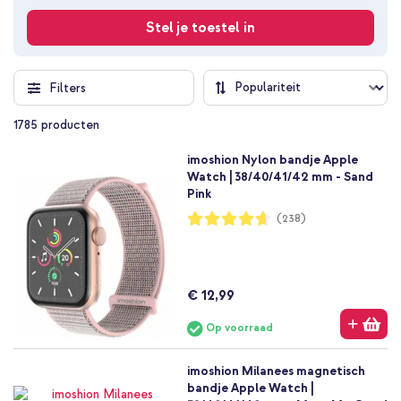
Stel je toestel in
Filters
1785
producten
imoshion Nylon bandje Apple
Watch | 38/40/41/42 mm - Sand
Pink
Waardering:
(238)
93%
€ 12,99
Op voorraad
imoshion Milanees magnetisch
bandje Apple Watch |