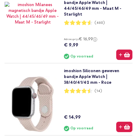
bandje Apple Watch |
44/45/46/49 mm - Maat M -
Starlight
Waardering:
(460)
91%
€ 16,99
Adviesprijs
€ 9,99
Op voorraad
imoshion Siliconen geweven
bandje Apple Watch |
38/40/41/42 mm - Roze
Waardering:
(14)
90%
€ 14,99
Op voorraad