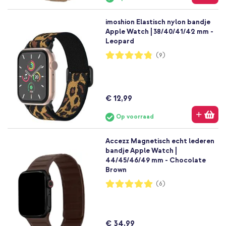
imoshion Elastisch nylon bandje
Apple Watch | 38/40/41/42 mm -
Leopard
Waardering:
(9)
96%
€ 12,99
Op voorraad
Accezz Magnetisch echt lederen
bandje Apple Watch |
44/45/46/49 mm - Chocolate
Brown
Waardering:
(6)
100%
€ 34,99