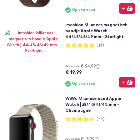
Op voorraad
imoshion Milanees magnetisch
bandje Apple Watch |
44/45/46/49 mm - Starlight
Waardering:
(13)
95%
€ 24,99
Adviesprijs
€ 19,99
Op voorraad
WiWu Milanese band Apple
Watch | 38/40/41/42 mm -
Champagne
Waardering:
(38)
88%
€ 18,99
Adviesprijs