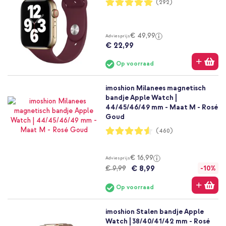
Waardering:
(292)
99%
€ 49,99
Adviesprijs
€ 22,99
Op voorraad
imoshion Milanees magnetisch
bandje Apple Watch |
44/45/46/49 mm - Maat M - Rosé
Goud
Waardering:
(460)
91%
€ 16,99
Adviesprijs
€ 8,99
€ 9,99
-10%
Op voorraad
imoshion Stalen bandje Apple
Watch | 38/40/41/42 mm - Rosé