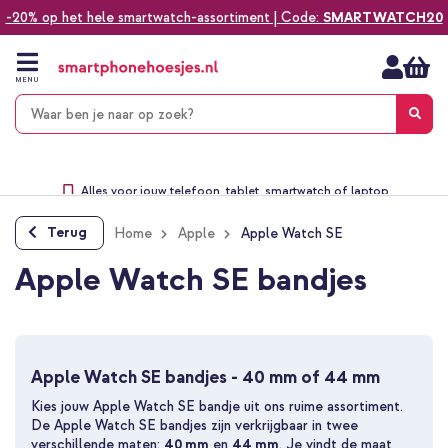
-20% op het hele smartwatch-assortiment | Code:
SMARTWATCH20
Ga
naar
de
MENU
inhoud
Alles voor jouw telefoon, tablet, smartwatch of laptop
Dezelfde dag verzonden *
Keuze uit ruim 20.000 producten
Terug
Home
Apple
Apple Watch SE
We've got you covered!
Apple Watch SE bandjes
Apple Watch SE bandjes - 40 mm of 44 mm
Kies jouw Apple Watch SE bandje uit ons ruime assortiment.
De Apple Watch SE bandjes zijn verkrijgbaar in twee
verschillende maten:
40 mm
en
44 mm
. Je vindt de maat