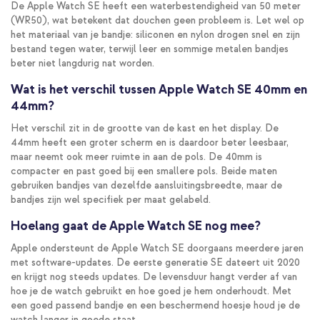
De Apple Watch SE heeft een waterbestendigheid van 50 meter
(WR50), wat betekent dat douchen geen probleem is. Let wel op
het materiaal van je bandje: siliconen en nylon drogen snel en zijn
bestand tegen water, terwijl leer en sommige metalen bandjes
beter niet langdurig nat worden.
Wat is het verschil tussen Apple Watch SE 40mm en
44mm?
Het verschil zit in de grootte van de kast en het display. De
44mm heeft een groter scherm en is daardoor beter leesbaar,
maar neemt ook meer ruimte in aan de pols. De 40mm is
compacter en past goed bij een smallere pols. Beide maten
gebruiken bandjes van dezelfde aansluitingsbreedte, maar de
bandjes zijn wel specifiek per maat gelabeld.
Hoelang gaat de Apple Watch SE nog mee?
Apple ondersteunt de Apple Watch SE doorgaans meerdere jaren
met software-updates. De eerste generatie SE dateert uit 2020
en krijgt nog steeds updates. De levensduur hangt verder af van
hoe je de watch gebruikt en hoe goed je hem onderhoudt. Met
een goed passend bandje en een beschermend hoesje houd je de
watch langer in goede staat.