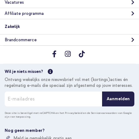
Vacatures
Affiliate programma
Zakelijk
Brandcommerce
Wil je niets missen?
Ontvang wekelijks onze nieuwsbrief vol met (kortings)acties én
regelmatig e-mails die speciaal zijn afgestemd op jouw interesses.
A
Aanmelden
b
o
n
Deze site is beveiligd met reCAPTCHA en het
Privacybeleid
en de
Servicevoorwaarden
van Google
zijn van toepassing.
n
e
e
Nog geen member?
r
Meld je gemakkelijk gratis aan