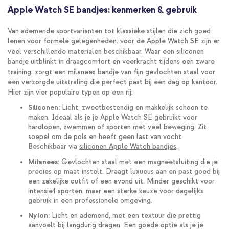
Apple Watch SE bandjes: kenmerken & gebruik
Van ademende sportvarianten tot klassieke stijlen die zich goed
lenen voor formele gelegenheden: voor de Apple Watch SE zijn er
veel verschillende materialen beschikbaar. Waar een siliconen
bandje uitblinkt in draagcomfort en veerkracht tijdens een zware
training, zorgt een milanees bandje van fijn gevlochten staal voor
een verzorgde uitstraling die perfect past bij een dag op kantoor.
Hier zijn vier populaire typen op een rij:
Siliconen:
Licht, zweetbestendig en makkelijk schoon te
maken. Ideaal als je je Apple Watch SE gebruikt voor
hardlopen, zwemmen of sporten met veel beweging. Zit
soepel om de pols en heeft geen last van vocht.
Beschikbaar via
siliconen Apple Watch bandjes
.
Milanees:
Gevlochten staal met een magneetsluiting die je
precies op maat instelt. Draagt luxueus aan en past goed bij
een zakelijke outfit of een avond uit. Minder geschikt voor
intensief sporten, maar een sterke keuze voor dagelijks
gebruik in een professionele omgeving.
Nylon:
Licht en ademend, met een textuur die prettig
aanvoelt bij langdurig dragen. Een goede optie als je je