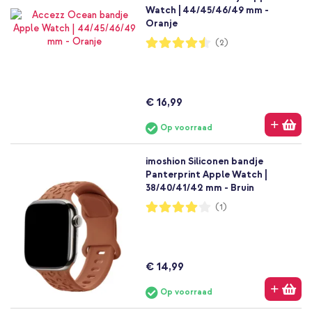
Watch | 44/45/46/49 mm -
Oranje
Waardering:
(2)
90%
€ 16,99
Op voorraad
imoshion Siliconen bandje
Panterprint Apple Watch |
38/40/41/42 mm - Bruin
Waardering:
(1)
80%
€ 14,99
Op voorraad