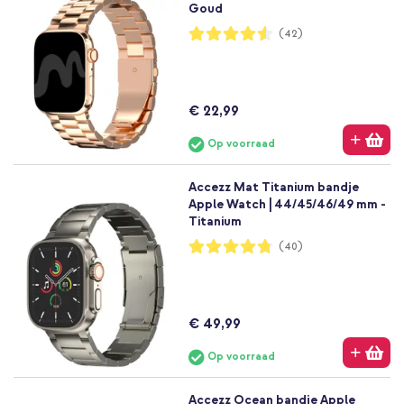
Goud
Waardering:
(42)
91%
€ 22,99
Op voorraad
Accezz Mat Titanium bandje
Apple Watch | 44/45/46/49 mm -
Titanium
Waardering:
(40)
95%
€ 49,99
Op voorraad
Accezz Ocean bandje Apple