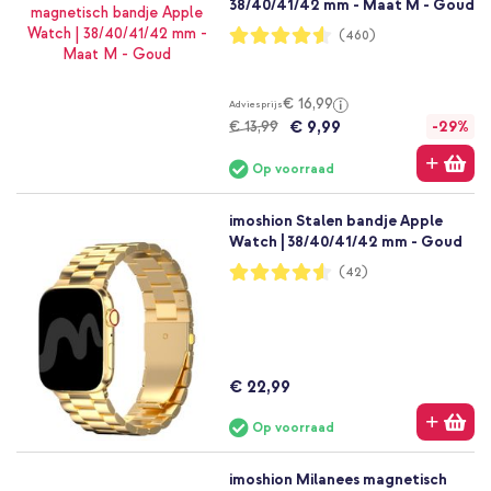
38/40/41/42 mm - Maat M - Goud
Waardering:
(460)
91%
€ 16,99
Adviesprijs
€ 9,99
€ 13,99
-29%
Op voorraad
imoshion Stalen bandje Apple
Watch | 38/40/41/42 mm - Goud
Waardering:
(42)
91%
€ 22,99
Op voorraad
imoshion Milanees magnetisch