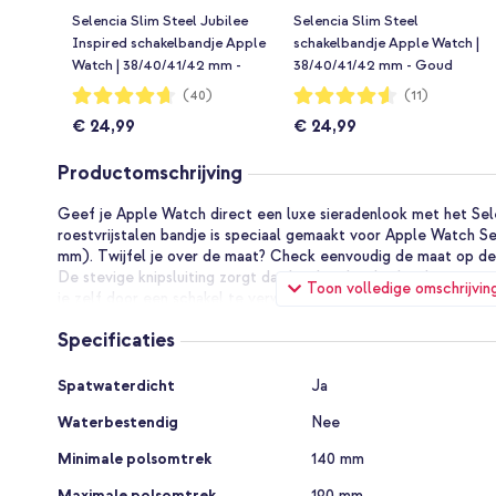
Selencia Slim Steel Jubilee
Selencia Slim Steel
Inspired schakelbandje Apple
schakelbandje Apple Watch |
Watch | 38/40/41/42 mm -
38/40/41/42 mm - Goud
Goud
Waardering:
Waardering:
(40)
(11)
93%
91%
€ 24,99
€ 24,99
Productomschrijving
Geef je Apple Watch direct een luxe sieradenlook met het Sele
roestvrijstalen bandje is speciaal gemaakt voor Apple Watch Se
mm). Twijfel je over de maat? Check eenvoudig de maat op de 
De stevige knipsluiting zorgt dat het bandje altijd veilig en c
Toon volledige omschrijvin
je zelf door een schakel te verwijderen – snel en zonder geree
Specificaties
Stijlvol én praktisch
Van werkdag tot avondje uit: dit bandje past bij elke outfit. K
Specificaties
elegante design en de duurzame kwaliteit.
Spatwaterdicht
Ja
Waterbestendig
Nee
Waarom kiezen voor het Selencia Chain bandje?
Luxe roestvrijstalen chain-design
Minimale polsomtrek
140 mm
Veilige knipsluiting, blijft goed zitten
Maximale polsomtrek
190 mm