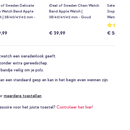
 of Sweden Delicate
iDeal of Sweden Chain Watch
Selencia Slim
n Watch Band Apple
Band Apple Watch |
Inspired sch
h | 38/40/41/42 mm -
38/40/41/42 mm - Goud
Watch | 38/4
d
Rosé Goud
Waardering:
93%
9,99
€ 39,99
€ 24,99
rtwatch een sieradenlook geeft.
zonder extra gereedschap.
 bandje veilig om je pols.
dan een standaard gesp en kan in het begin even wennen zijn.
oor
meerdere toestellen
essoire voor het juiste toestel?
Controleer het hier!