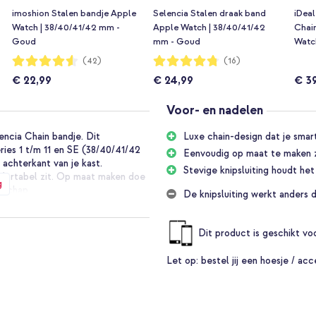
imoshion Stalen bandje Apple
Selencia Stalen draak band
iDeal
Watch | 38/40/41/42 mm -
Apple Watch | 38/40/41/42
Chai
Goud
mm - Goud
Watc
Gou
Waardering:
Waardering:
(42)
(16)
91%
95%
€ 22,99
€ 24,99
€ 3
Voor- en nadelen
ncia Chain bandje. Dit
Luxe chain-design dat je sma
ries 1 t/m 11 en SE (38/40/41/42
Eenvoudig op maat te maken 
achterkant van je kast.
Stevige knipsluiting houdt het
omfortabel zit. Op maat maken doe
g
dschap.
De knipsluiting werkt anders 
lanten kiezen Selencia vanwege het
Dit product is geschikt v
Let op:
bestel jij een hoesje / acc