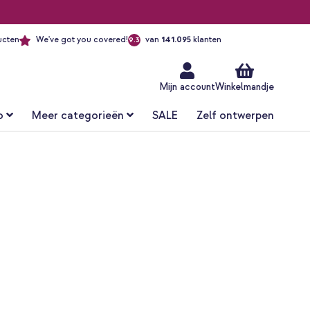
ucten
We've got you covered!
van
141.095
klanten
9.3
Ga
naar
de
inhoud
Mijn account
Winkelmandje
o
Meer categorieën
SALE
Zelf ontwerpen