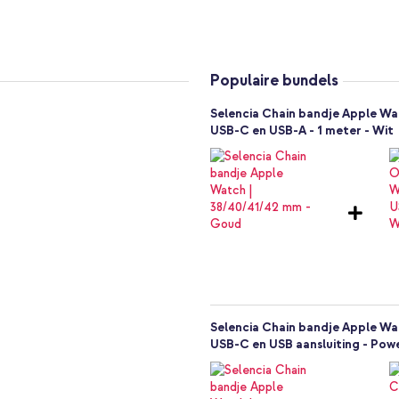
tmaat)
Populaire bundels
Selencia Chain bandje Apple W
daag nog en ervaar zelf het
USB-C en USB-A - 1 meter - Wit
Selencia Chain bandje Apple Wa
USB-C en USB aansluiting - Powe