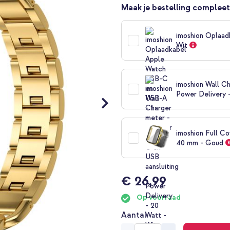
Maak je bestelling compleet
imoshion Oplaad
Wit
imoshion Wall Ch
Power Delivery 
imoshion Full Co
40 mm - Goud
€ 26,99
Op voorraad
Aantal