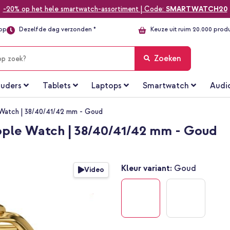
-20% op het hele smartwatch-assortiment | Code:
SMARTWATCH20
top
Dezelfde dag verzonden *
Keuze uit ruim 20.000 prod
Zoeken
uders
Tablets
Laptops
Smartwatch
Audi
 Watch | 38/40/41/42 mm - Goud
pple Watch | 38/40/41/42 mm - Goud
Kleur variant:
Goud
Video