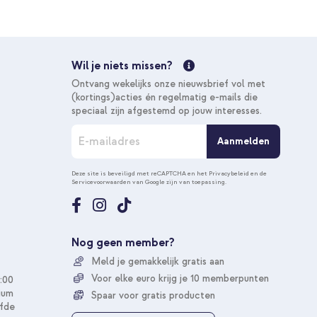
Wil je niets missen?
Ontvang wekelijks onze nieuwsbrief vol met
(kortings)acties én regelmatig e-mails die
speciaal zijn afgestemd op jouw interesses.
A
Aanmelden
b
o
n
Deze site is beveiligd met reCAPTCHA en het
Privacybeleid
en de
Servicevoorwaarden
van Google zijn van toepassing.
n
e
e
r
u
Nog geen member?
o
Meld je gemakkelijk gratis aan
p
o
Voor elke euro krijg je 10 memberpunten
:00
n
ium
Spaar voor gratis producten
z
fde