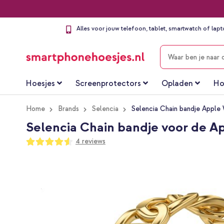
Alles voor jouw telefoon, tablet, smartwatch of lap
ZOEKEN
Hoesjes
Screenprotectors
Opladen
Ho
Home
Brands
Selencia
Selencia Chain bandje Apple
Selencia Chain bandje voor de A
Waardering:
4
reviews
90
100
% of
Ga
naar
het
einde
van
de
afbeeldingen-