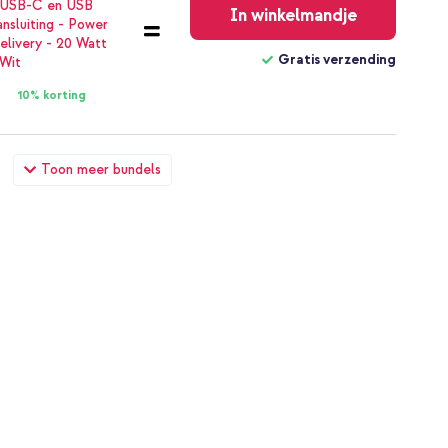
In winkelmandje
Gratis verzending
10% korting
tch | 38/40/41/42 mm - Goud + Full Cover Shiny Hardcase
Toon meer bundels
mm - Goud
€ 38,68
€ 39,98
Gratis
verzending
In winkelmandje
Gratis verzending
10% korting