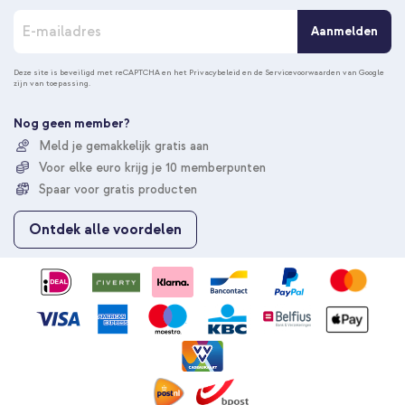
A
Aanmelden
b
o
n
Deze site is beveiligd met reCAPTCHA en het
Privacybeleid
en de
Servicevoorwaarden
van Google
zijn van toepassing.
n
e
e
Nog geen member?
r
Meld je gemakkelijk gratis aan
u
Voor elke euro krijg je 10 memberpunten
o
p
Spaar voor gratis producten
o
n
Ontdek alle voordelen
z
e
n
i
e
u
w
s
b
r