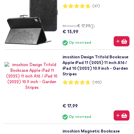
Waardering:
(67)
96%
€ 17,99
Adviesprijs
€ 13,99
Op voorraad
imoshion Design Trifold Bookcase
Apple iPad 11 (2025) 11 inch A16 /
iPad 10 (2022) 10.9 inch - Garden
Stripes
Waardering:
(155)
95%
€ 17,99
Op voorraad
imoshion Magnetic Bookcase