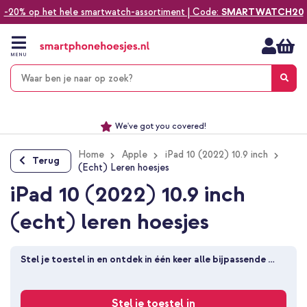
-20% op het hele smartwatch-assortiment | Code:
SMARTWATCH20
Ga
naar
de
MENU
inhoud
Alles voor jouw telefoon, tablet, smartwatch of laptop
Dezelfde dag verzonden *
Keuze uit ruim 20.000 producten
We've got you covered!
Home
Apple
iPad 10 (2022) 10.9 inch
Terug
(Echt) Leren hoesjes
iPad 10 (2022) 10.9 inch
(echt) leren hoesjes
Stel je toestel in en ontdek in één keer alle bijpassende 
producten
Stel je toestel in