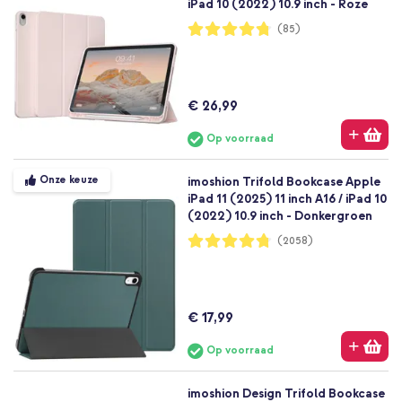
iPad 10 (2022) 10.9 inch - Roze
Waardering:
(85)
95%
€ 26,99
Op voorraad
Onze keuze
imoshion Trifold Bookcase Apple
iPad 11 (2025) 11 inch A16 / iPad 10
(2022) 10.9 inch - Donkergroen
Waardering:
(2058)
95%
€ 17,99
Op voorraad
imoshion Design Trifold Bookcase