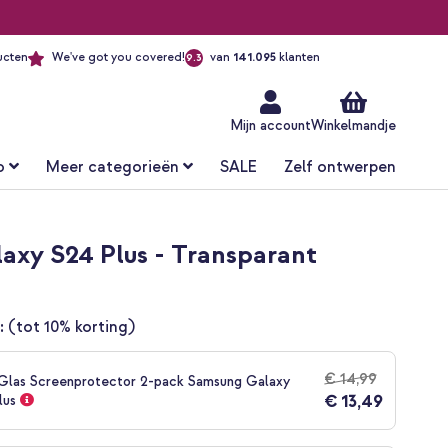
ucten
We've got you covered!
van
141.095
klanten
9.3
Ga
naar
de
inhoud
Mijn account
Winkelmandje
o
Meer categorieën
SALE
Zelf ontwerpen
axy S24 Plus - Transparant
:
(tot 10% korting)
€ 14,99
Glas Screenprotector 2-pack Samsung Galaxy
€ 13,49
lus