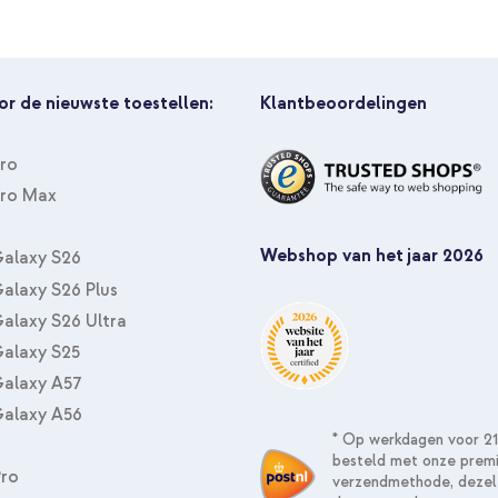
or de nieuwste toestellen:
Klantbeoordelingen
Pro
Pro Max
imoshion Backcover met koord +
PopGrip - Afneembaar - Black
Webshop van het jaar 2026
alaxy S26
alaxy S26 Plus
alaxy S26 Ultra
alaxy S25
alaxy A57
alaxy A56
* Op werkdagen voor 21
besteld met onze prem
Pro
verzendmethode, dezel