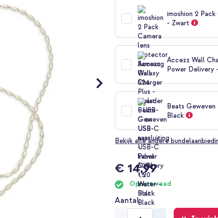
imoshion 2 Pack
- Zwart
Accezz Wall Cha
Power Delivery 
Beats Geweven U
Black
Bekijk alle andere bundelaanbied
€ 14,99
Op voorraad
Aantal