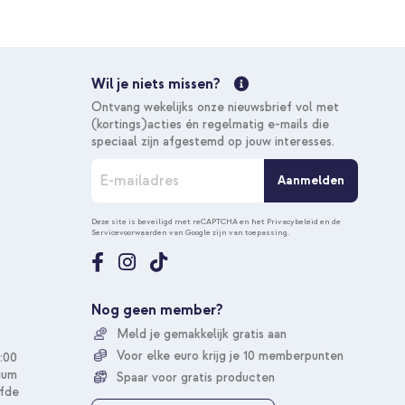
€ 28,49
€ 29,99
Gratis
verzending
In winkelmandje
Wil je niets missen?
Gratis verzending
Ontvang wekelijks onze nieuwsbrief vol met
10% korting
(kortings)acties én regelmatig e-mails die
speciaal zijn afgestemd op jouw interesses.
A
 armband - Parels Samsung Galaxy S24 Plus - Transparant +
Aanmelden
b
o
€ 26,98
€ 29,98
n
Deze site is beveiligd met reCAPTCHA en het
Privacybeleid
en de
Gratis
Servicevoorwaarden
van Google zijn van toepassing.
n
verzending
e
In winkelmandje
e
r
Gratis verzending
u
Nog geen member?
o
20% korting
Meld je gemakkelijk gratis aan
p
o
Voor elke euro krijg je 10 memberpunten
:00
n
ium
Spaar voor gratis producten
z
fde