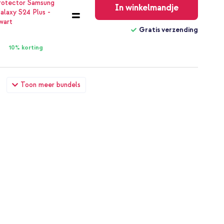
In winkelmandje
Gratis verzending
10% korting
 armband - Parels Samsung Galaxy S24 Plus - Transparant +
Toon meer bundels
en USB aansluiting - Power Delivery - 20 Watt - Black
€ 23,98
€ 24,98
Gratis
verzending
In winkelmandje
Gratis verzending
10% korting
 armband - Parels Samsung Galaxy S24 Plus - Transparant +
 60W - 1,5 meter - Bolt Black