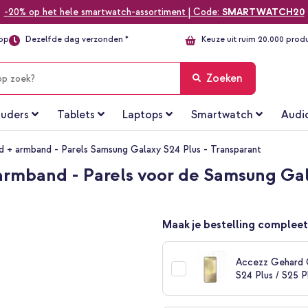
-20% op het hele smartwatch-assortiment | Code:
SMARTWATCH20
top
Dezelfde dag verzonden *
Keuze uit ruim 20.000 prod
Zoeken
uders
Tablets
Laptops
Smartwatch
Audi
d + armband - Parels Samsung Galaxy S24 Plus - Transparant
armband - Parels voor de Samsung Gal
Maak je bestelling compleet
Accezz Gehard 
S24 Plus / S25 P