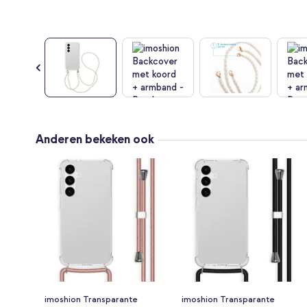
Ga
naar
Anderen bekeken ook
het
begin
van
de
afbeeldingen-
gallerij
imoshion Transparante
imoshion Transparante