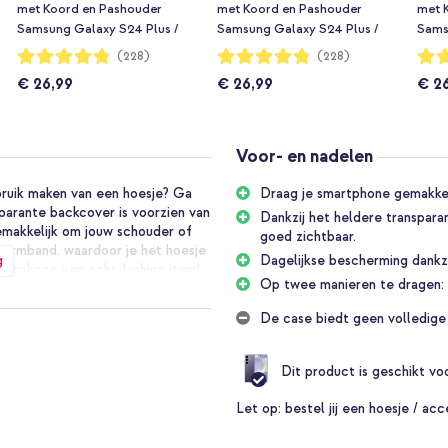
met Koord en Pashouder
met Koord en Pashouder
met 
Samsung Galaxy S24 Plus /
Samsung Galaxy S24 Plus /
Sams
S25 Plus - Zwart
S25 Plus - Beige
S25 P
Waardering:
Waardering:
Waar
(228)
(228)
96%
96%
96%
€ 26,99
€ 26,99
€ 2
Voor- en nadelen
bruik maken van een hoesje? Ga
Draag je smartphone gemakkelij
parante backcover is voorzien van
Dankzij het heldere transpara
emakkelijk om jouw schouder of
goed zichtbaar.
 armband. waardoor je het hoesje
g
Dagelijkse bescherming dankzi
martphone een echt fashion item!
Op twee manieren te dragen: 
et hoesje is afgewerkt met
r extra verstevigde hoeken, die
De case biedt geen volledige
.
Dit product is geschikt v
jouw smartphone een echt fashion
kzij de handige haakjes. Dankzij
Let op:
bestel jij een hoesje / acc
heb je altijd je handen vrij.