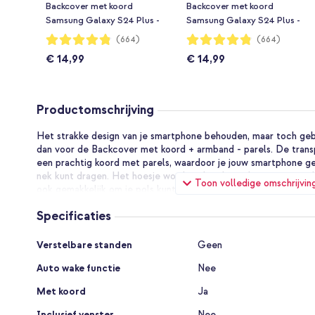
Backcover met koord
Backcover met koord
Samsung Galaxy S24 Plus -
Samsung Galaxy S24 Plus -
Rosé Goud
Zwart
Waardering:
Waardering:
(664)
(664)
96%
96%
€ 14,99
€ 14,99
Productomschrijving
Het strakke design van je smartphone behouden, maar toch ge
dan voor de Backcover met koord + armband - parels. De trans
een prachtig koord met parels, waardoor je jouw smartphone g
nek kunt dragen. Het hoesje wordt ook geleverd met een parel
Toon volledige omschrijvin
ook gemakkelijk om je pols kunt dragen. Zo maak je van jouw s
Het transparante hoesje is vervaardigd uit stevig kunststof. H
Specificaties
schokabsorberende, siliconen randen. Ook beschikt de hoes ove
jouw telefoon extra bescherming bieden tegen een val of stoot
Specificaties
Verstelbare standen
Geen
Handig, fashionable parelkoord
Auto wake functie
Nee
Het koord is vervaardigd uit prachtige parels, zo maak je van 
item. Het koord is gemakkelijk te bevestigen of los te halen dan
Met koord
Ja
het parelkoord draag jij je telefoon probleemloos met je mee en 
Inclusief venster
Nee