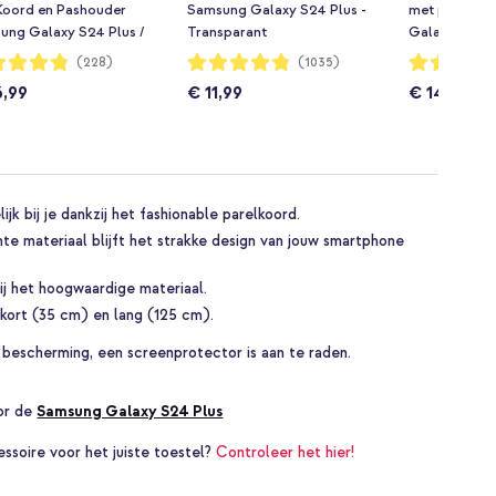
Koord en Pashouder
Samsung Galaxy S24 Plus -
met pasjesh
ung Galaxy S24 Plus /
Transparant
Galaxy S24 P
lus - Leopard
dering:
Waardering:
Waardering:
(228)
(1035)
96%
93%
6,99
€ 11,99
€ 14,99
k bij je dankzij het fashionable parelkoord.
nte materiaal blijft het strakke design van jouw smartphone
j het hoogwaardige materiaal.
kort (35 cm) en lang (125 cm).
 bescherming, een screenprotector is aan te raden.
oor de
Samsung Galaxy S24 Plus
essoire voor het juiste toestel?
Controleer het hier!