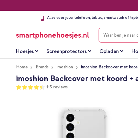
Alles voor jouw telefoon, tablet, smartwatch of lap
ZOEKEN
Hoesjes
Screenprotectors
Opladen
Ho
Home
Brands
imoshion
imoshion Backcover met koor
imoshion Backcover met koord + 
Waardering:
115
reviews
87
100
% of
Ga
naar
het
einde
van
de
afbeeldingen-