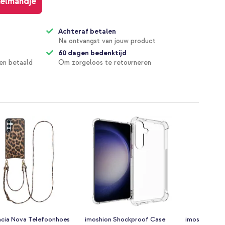
kelmandje
Achteraf betalen
Na ontvangst van jouw product
60 dagen bedenktijd
en betaald
Om zorgeloos te retourneren
ncia Nova Telefoonhoes
imoshion Shockproof Case
imoshion Sof