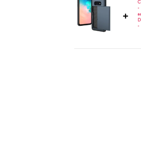
rijkste pasjes
skimming
imoshion Backcover met pasjesh
telefoonkoord - Zwart
aan jouw smartphone én waarmee je
voor de Backcover met pasjeshouder
imoshion Backcover met pasjes
C naar USB-C kabel 60W - 1,5 me