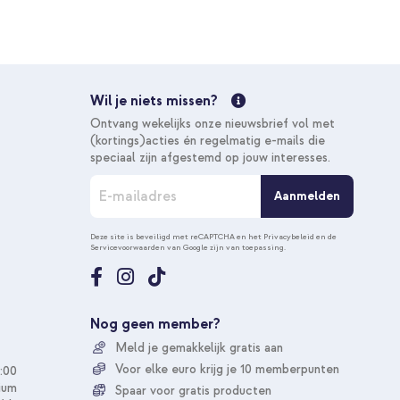
€ 25,49
€ 26,99
Gratis
verzending
In winkelmandje
Wil je niets missen?
Gratis verzending
Ontvang wekelijks onze nieuwsbrief vol met
10% korting
(kortings)acties én regelmatig e-mails die
speciaal zijn afgestemd op jouw interesses.
A
Aanmelden
b
o
n
Deze site is beveiligd met reCAPTCHA en het
Privacybeleid
en de
Servicevoorwaarden
van Google zijn van toepassing.
n
e
e
r
u
Nog geen member?
o
Meld je gemakkelijk gratis aan
p
o
Voor elke euro krijg je 10 memberpunten
:00
n
ium
Spaar voor gratis producten