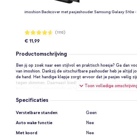
imoshion Backcover met pasjeshouder Samsung Galaxy S10e -
Waardering:
(1110)
92%
€ 11,99
Productomschrijving
Ben jij op zoek naar een stijlvol en praktisch hoesje? Ga dan 
van imoshion. Dankzij de uitschuifbare pashouder heb je altijd j
de hand. Het handige klepje zorgt ervoor dat je pasjes veilig z
tegen skimmen. Daarnaast biedt de backcover goede bescherm
Toon volledige omschrijvin
hoesje is licht van gewicht en heeft een slanke vormgeving. Hie
jouw smartphone intact.
Specificaties
Goede bescherming van jouw smartphone
Specificaties
Het schokabsorberende materiaal zorgt voor goede beschermin
Verstelbare standen
Geen
is vervaardigd uit meerdere materialen die zijn samengevoegd 
Auto wake functie
Nee
bestaat uit schokabsorberend, siliconen materiaal en is afgewe
laag. De combinatie van deze materialen zorgt ervoor dat een 
Met koord
Nee
opgevangen. Daarnaast beschikt de hoes over verhoogde rande