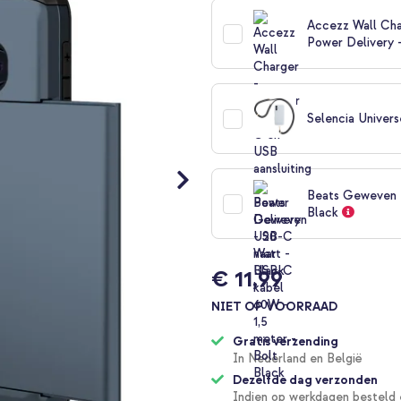
Accezz Wall Cha
Power Delivery 
Selencia Univers
Beats Geweven U
Black
€ 11,99
NIET OP VOORRAAD
Gratis verzending
In Nederland en België
Dezelfde dag verzonden
Indien op werkdagen besteld 