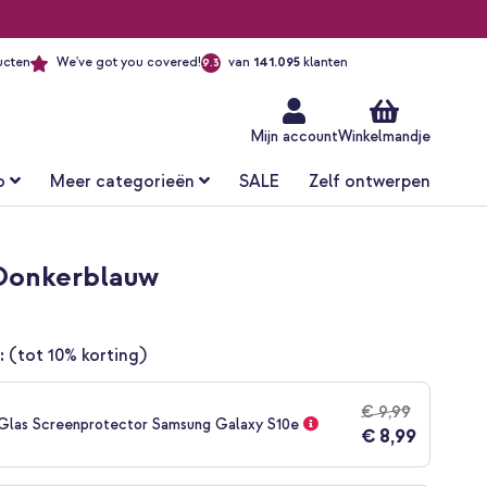
ucten
We've got you covered!
van
141.095
klanten
9.3
Ga
naar
de
inhoud
Mijn account
Winkelmandje
o
Meer categorieën
SALE
Zelf ontwerpen
 Donkerblauw
:
(tot 10% korting)
€ 9,99
Glas Screenprotector Samsung Galaxy S10e
€ 8,99