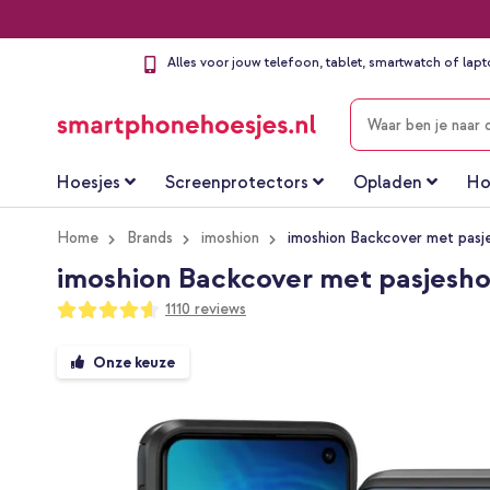
Alles voor jouw telefoon, tablet, smartwatch of lap
ZOEKEN
Hoesjes
Screenprotectors
Opladen
Ho
Home
Brands
imoshion
imoshion Backcover met pasj
imoshion Backcover met pasjesh
Waardering:
1110
reviews
92
100
% of
Ga
Onze keuze
naar
het
einde
van
de
afbeeldingen-