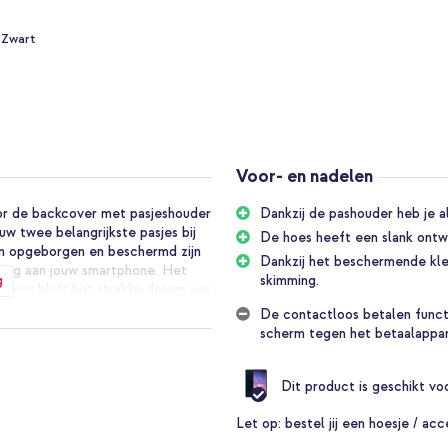
 Zwart
Voor- en nadelen
voor de backcover met pasjeshouder
Dankzij de pashouder heb je alt
ouw twee belangrijkste pasjes bij
De hoes heeft een slank ontw
ijn opgeborgen en beschermd zijn
Dankzij het beschermende klep
ing aan jouw smartphone. Het
g
skimming.
rdoor blijft het strakke design van
De contactloos betalen functio
scherm tegen het betaalappar
g van je telefoon. De backcover
tot één hoesje. De binnenlaag
Dit product is geschikt v
rkt met een stevige kunststof
val of stoot gemakkelijk wordt
Let op:
bestel jij een hoesje / acc
n die extra bescherming bieden