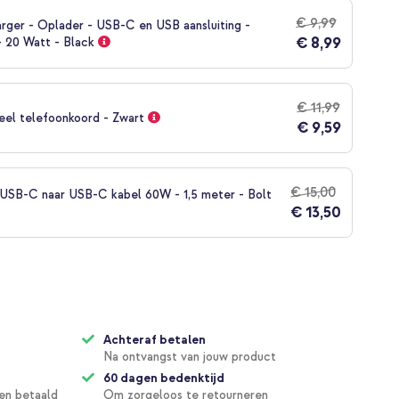
€ 9,99
rger - Oplader - USB-C en USB aansluiting -
€ 8,99
- 20 Watt - Black
€ 11,99
eel telefoonkoord - Zwart
€ 9,59
€ 15,00
SB-C naar USB-C kabel 60W - 1,5 meter - Bolt
€ 13,50
Achteraf betalen
Na ontvangst van jouw product
60 dagen bedenktijd
en betaald
Om zorgeloos te retourneren