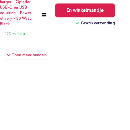
Gratis
verzending
In winkelmandje
Gratis verzending
10% korting
ouder Samsung Galaxy S10e - Donkerblauw + Universeel
Toon meer bundels
€ 21,58
€ 23,98
Gratis
verzending
In winkelmandje
Gratis verzending
20% korting
houder Samsung Galaxy S10e - Donkerblauw + Geweven USB-
ter - Bolt Black