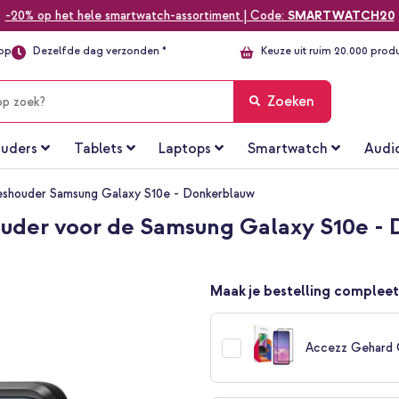
-20% op het hele smartwatch-assortiment | Code:
SMARTWATCH20
top
Dezelfde dag verzonden *
Keuze uit ruim 20.000 prod
Zoeken
uders
Tablets
Laptops
Smartwatch
Audi
eshouder Samsung Galaxy S10e - Donkerblauw
ouder voor de Samsung Galaxy S10e -
Maak je bestelling compleet
Accezz Gehard 