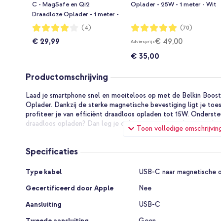
C - MagSafe en Qi2
Oplader - 25W - 1 meter - Wit
Draadloze Oplader - 1 meter -
Wit
Waardering:
Waardering:
(4)
(70)
80%
98%
€ 29,99
€ 49,00
Adviesprijs
€ 35,00
Productomschrijving
Laad je smartphone snel en moeiteloos op met de Belkin Boo
Oplader. Dankzij de sterke magnetische bevestiging ligt je toest
profiteer je van efficiënt draadloos opladen tot 15W. Onderste
draadloos opladen? Dan leg je ook je oortjes simpelweg op dez
Toon volledige omschrijvin
Waarom kiezen voor de Belkin B
Specificaties
Magnetische Oplader?
Specificaties
Type kabel
USB-C naar magnetische 
Ondersteunt Qi2 draadloos opladen voor snel en efficië
Gecertificeerd door Apple
Nee
Tot 15W laadvermogen voor krachtige prestaties
Aansluiting
USB-C
Magnetische uitlijning zorgt voor een stabiele en optimal
Tweede aansluiting
Geen