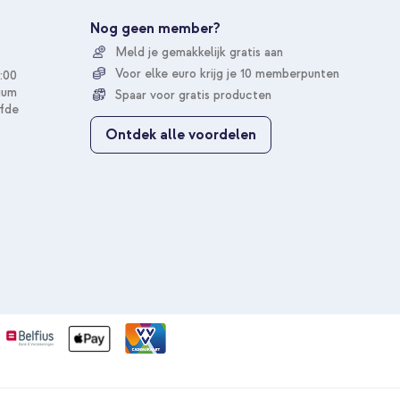
r
u
Nog geen member?
o
Meld je gemakkelijk gratis aan
p
o
Voor elke euro krijg je 10 memberpunten
:00
n
ium
Spaar voor gratis producten
z
fde
e
Ontdek alle voordelen
n
i
e
u
w
s
b
r
i
e
f