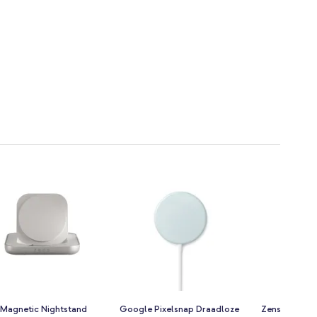
 Magnetic Nightstand
Google Pixelsnap Draadloze
Zens Pro 3 U