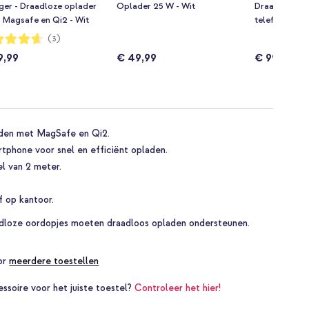
ger - Draadloze oplader
Oplader 25 W - Wit
Draadloze O
 Magsafe en Qi2 - Wit
telefoon / ea
Watch - MagS
dering:
(3)
9,99
€ 49,99
€ 99,99
aden met MagSafe en Qi2.
rtphone voor snel en efficiënt opladen.
l van 2 meter.
f op kantoor.
adloze oordopjes moeten draadloos opladen ondersteunen.
oor
meerdere toestellen
essoire voor het juiste toestel?
Controleer het hier!