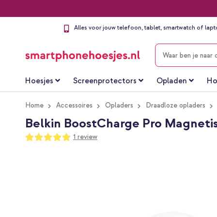
Alles voor jouw telefoon, tablet, smartwatch of lap
ZOEKEN
Hoesjes
Screenprotectors
Opladen
Ho
Home
Accessoires
Opladers
Draadloze opladers
Belkin BoostCharge Pro Magneti
Waardering:
1
review
100
100
% of
Ga
naar
het
einde
van
de
afbeeldingen-