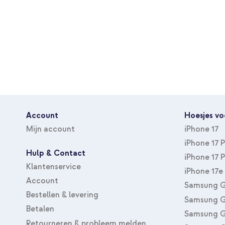
Artikelnummer leverancier
WIA011kqWH
Kleur
Wit
Materiaal
Kunststof
Kabel lengte
2 m
LED indicator
Nee
Geschikt voor merk
Universeel
Geschikt voor type apparaat
Smartphone, Draadloze oo
Account
Hoesjes vo
Type accessoire
Draadloze opladers
Mijn account
iPhone 17
iPhone 17 
Hulp & Contact
iPhone 17 
Klantenservice
iPhone 17e
Account
Samsung G
Bestellen & levering
Samsung G
Betalen
Samsung G
Retourneren & probleem melden