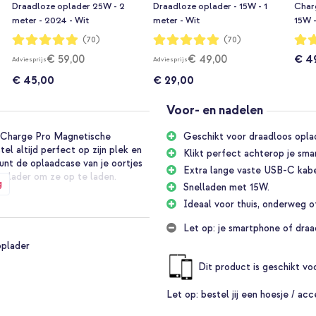
Draadloze oplader 25W - 2
Draadloze oplader - 15W - 1
Char
meter - 2024 - Wit
meter - Wit
15W -
Waardering:
Waardering:
Waar
(70)
(70)
98%
98%
93%
€ 59,00
€ 49,00
€ 4
Adviesprijs
Adviesprijs
€ 45,00
€ 29,00
Voor- en nadelen
stCharge Pro Magnetische
Geschikt voor draadloos opl
el altijd perfect op zijn plek en
Klikt perfect achterop je sma
unt de oplaadcase van je oortjes
Extra lange vaste USB-C kabe
e lader om ze op te laden.
g
Snelladen met 15W.
oostCharge Pro
Ideaal voor thuis, onderweg o
Let op: je smartphone of dra
oplader
nt laden
Dit product is geschikt v
Let op:
bestel jij een hoesje / acc
e laadpositie