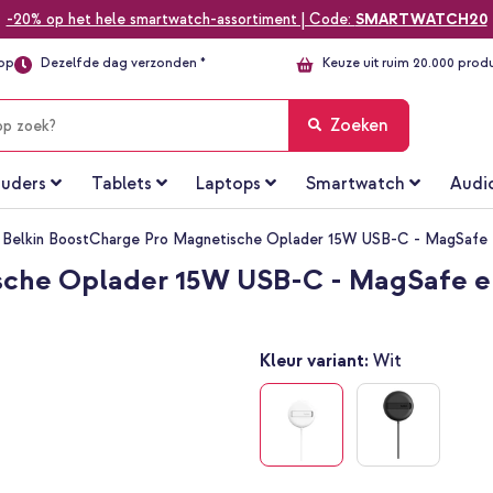
-20% op het hele smartwatch-assortiment | Code:
SMARTWATCH20
top
Dezelfde dag verzonden *
Keuze uit ruim 20.000 prod
Zoeken
uders
Tablets
Laptops
Smartwatch
Audi
Belkin BoostCharge Pro Magnetische Oplader 15W USB-C - MagSafe 
sche Oplader 15W USB-C - MagSafe en
Kleur variant:
Wit