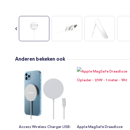
Ga
naar
Anderen bekeken ook
het
begin
van
de
afbeeldingen-
gallerij
Accezz Wireless Charger USB-
Apple MagSafe Draadloze