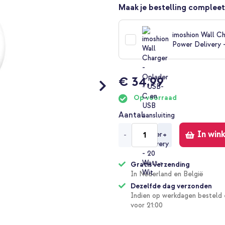
Maak je bestelling compleet
imoshion Wall Ch
Power Delivery 
€ 34,99
Op voorraad
Aantal
In win
-
+
Gratis verzending
In Nederland en België
Dezelfde dag verzonden
Indien op werkdagen besteld 
voor 21:00