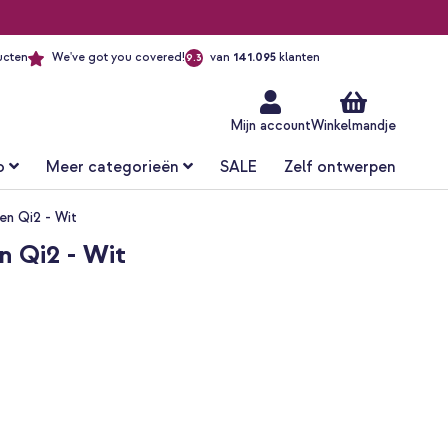
ucten
We've got you covered!
van
141.095
klanten
9.3
Ga
naar
de
inhoud
Mijn account
Winkelmandje
o
Meer categorieën
SALE
Zelf ontwerpen
en Qi2 - Wit
 Qi2 - Wit