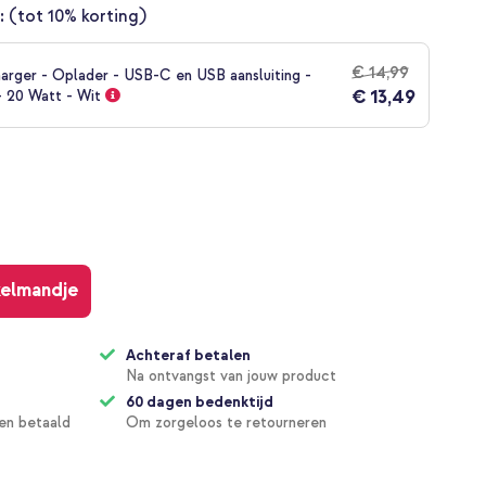
:
(tot 10% korting)
€ 14,99
arger - Oplader - USB-C en USB aansluiting -
€ 13,49
- 20 Watt - Wit
kelmandje
Achteraf betalen
Na ontvangst van jouw product
60 dagen bedenktijd
en betaald
Om zorgeloos te retourneren