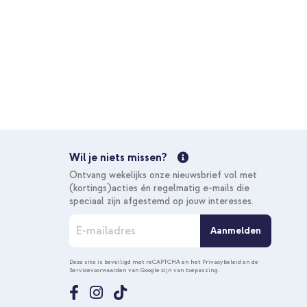
Wil je niets missen?
Ontvang wekelijks onze nieuwsbrief vol met
(kortings)acties én regelmatig e-mails die
speciaal zijn afgestemd op jouw interesses.
A
Aanmelden
b
o
n
Deze site is beveiligd met reCAPTCHA en het
Privacybeleid
en de
Servicevoorwaarden
van Google zijn van toepassing.
n
e
e