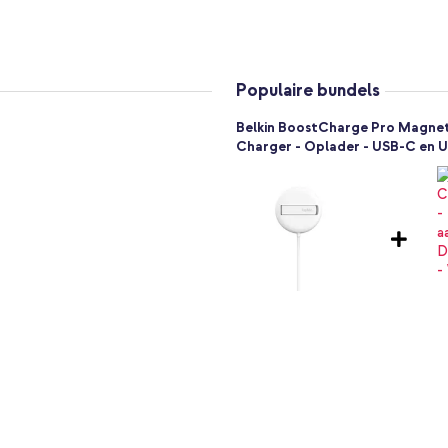
p kantoor
lijks gebruik
Populaire bundels
Belkin BoostCharge Pro Magnet
elkin en ervaar het verschil.
Charger - Oplader - USB-C en US
oe op.