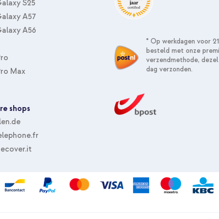
alaxy S25
alaxy A57
alaxy A56
* Op werkdagen voor 21
besteld met onze prem
Pro
verzendmethode, dezel
dag verzonden.
Pro Max
re shops
len.de
lephone.fr
ecover.it