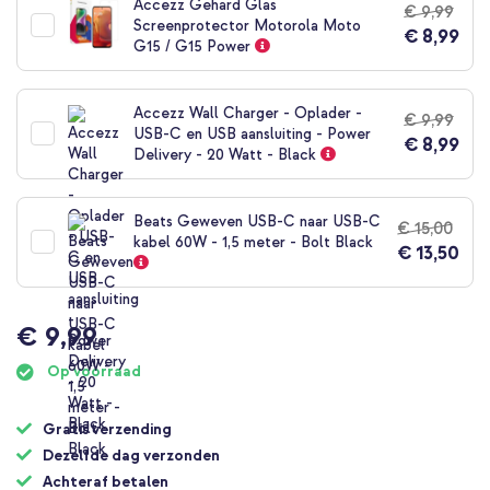
Accezz Gehard Glas
€ 9,99
begin
Screenprotector Motorola Moto
€ 8,99
van
G15 / G15 Power
de
afbeeldingen-
gallerij
Accezz Wall Charger - Oplader -
€ 9,99
USB-C en USB aansluiting - Power
€ 8,99
Delivery - 20 Watt - Black
Beats Geweven USB-C naar USB-C
€ 15,00
kabel 60W - 1,5 meter - Bolt Black
€ 13,50
€ 9,99
Op voorraad
Gratis verzending
Dezelfde dag verzonden
Achteraf betalen