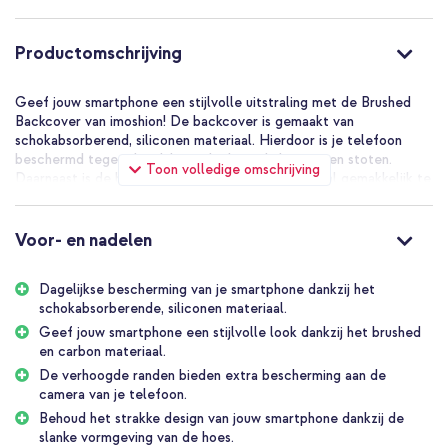
Productomschrijving
Geef jouw smartphone een stijlvolle uitstraling met de Brushed
Backcover van imoshion! De backcover is gemaakt van
schokabsorberend, siliconen materiaal. Hierdoor is je telefoon
beschermd tegen dagelijkse schade zoals krassen en stoten.
Toon volledige omschrijving
Daarnaast is de hoes dankzij het flexibele materiaal gemakkelijk te
bevestigen en sluit deze perfect aan op je telefoon. Dankzij de
mix van geborsteld siliconen en carbon materiaal krijgt jouw
smartphone een stijlvolle uitstraling.
Voor- en nadelen
Dagelijkse bescherming van jouw smartphone
Dagelijkse bescherming van je smartphone dankzij het
De backcover is gemaakt van schokabsorberend, siliconen
schokabsorberende, siliconen materiaal.
materiaal. Hierdoor is jouw smartphone veilig tegen dagelijkse
schade zoals stoten of krassen. Bovendien bieden de verhoogde
Geef jouw smartphone een stijlvolle look dankzij het brushed
randen extra bescherming aan de camera van je telefoon. Het
en carbon materiaal.
hoesje is dankzij het flexibele materiaal gemakkelijk te bevestigen
De verhoogde randen bieden extra bescherming aan de
en sluit naadloos aan op jouw toestel.
camera van je telefoon.
Behoud het strakke design van jouw smartphone dankzij de
Stijlvol ontwerp
slanke vormgeving van de hoes.
De achterkant van de backcover is gemaakt van geborsteld