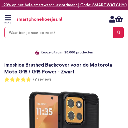
-20% op het hele smartwatch-assortiment | Code:
SMARTWATCH20
Ga
naar
de
MENU
inhoud
Alles voor jouw telefoon, tablet, smartwatch of laptop
Dezelfde dag verzonden *
Keuze uit ruim 20.000 producten
We've got you covered!
imoshion Brushed Backcover voor de Motorola
Moto G15 / G15 Power - Zwart
Waardering:
79
reviews
96
100
% of
Ga
naar
het
einde
van
de
afbeeldingen-
gallerij