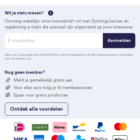
Wil je niets missen?
Ontvang wekelijks onze nieuwsbrief vol met (kortings)acties én
regelmatig e-mails die speciaal zijn afgestemd op jouw interesses.
A
Aanmelden
b
o
n
Deze site is beveiligd met reCAPTCHA en het
Privacybeleid
en de
Servicevoorwaarden
van Google
zijn van toepassing.
n
e
e
Nog geen member?
r
Meld je gemakkelijk gratis aan
u
Voor elke euro krijg je 10 memberpunten
o
p
Spaar voor gratis producten
o
n
Ontdek alle voordelen
z
e
n
i
e