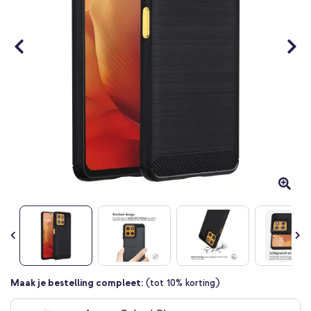
Ga
Maak je bestelling compleet:
(tot 10% korting)
naar
het