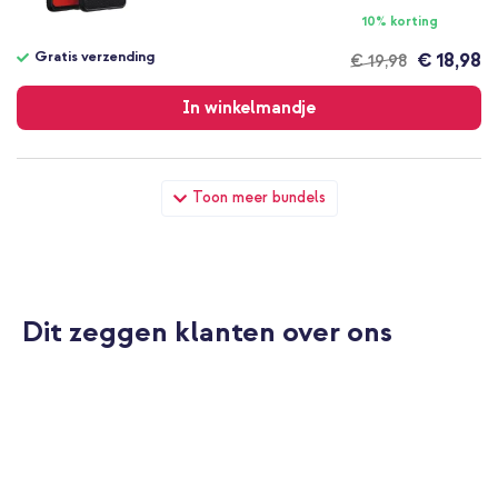
10% korting
Gratis verzending
€ 18,98
€ 19,98
Gratis
verzending
In winkelmandje
imoshion Brushed Backcover Motorola Moto G15 / G15 Power -
Toon meer bundels
Zwart + Geweven USB-C naar USB-C kabel 60W - 1,5 meter -
Bolt Black
Dit zeggen klanten over ons
10% korting
Gratis verzending
€ 23,49
€ 24,99
Gratis
verzending
In winkelmandje