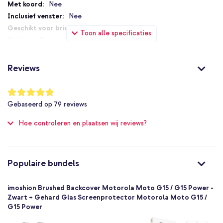
De hoes heeft een slank ontwerp en is licht van gewicht
Nee
Nee
Sluit naadloos aan op jouw toestel
Nee
Inclusief 1 jaar garantie
Toon alle specificaties
Geen sluiting
Nee
Ben jij op zoek naar een stijlvolle hoes voor jouw smartphone? Ga
Nee
Reviews
dan voor de Brushed Backcover van imoshion!
Nee
Niet van toepassing
Waardering:
96
%
Nee
Gebaseerd op
79
reviews
of
Geen extra valbescherming
100
Hoe controleren en plaatsen wij reviews?
Nee
Standaard
Nee
8721064075446
Populaire bundels
imoshion
SH00085275
imoshion Brushed Backcover Motorola Moto G15 / G15 Power -
Zwart
Zwart + Gehard Glas Screenprotector Motorola Moto G15 /
G15 Power
Siliconen en TPU (zacht)
Motorola