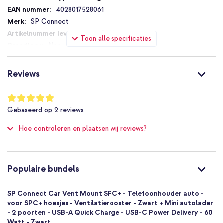
4028017528061
Inclusief 1 jaar garantie
SP Connect
52806
Toon alle specificaties
Wil je een telefoonhouder voor in het ventilatierooster waarmee
Nee
je je telefoon magnetisch en eenvoudig kunt bevestigen? Ga dan
Nee
voor de Car Vent SPC+ telefoonhouder voor SP Connect hoesjes
Nee
Reviews
SPC+.
Niet van toepassing
Nee
Waardering:
100
%
Universeel
Gebaseerd op
2
reviews
of
Smartphone
100
Hoe controleren en plaatsen wij reviews?
Nee
1 Pc
Ja
Zwart
Populaire bundels
Kunststof
Nee
SP Connect Car Vent Mount SPC+ - Telefoonhouder auto -
voor SPC+ hoesjes - Ventilatierooster - Zwart + Mini autolader
- 2 poorten - USB-A Quick Charge - USB-C Power Delivery - 60
Watt - Zwart