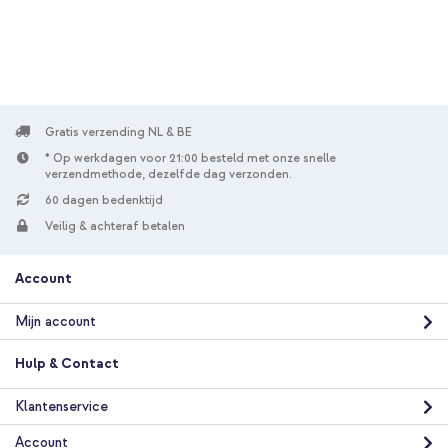
Gratis
verzending
In winkelmandje
SP Connect Car Vent Mount SPC+ - Telefoonhouder auto -
voor SPC+ hoesjes - Ventilatierooster - Zwart + Bluetooth FM
Gratis verzending NL & BE
Transmitter Auto - met Power Delivery USB-C oplaadpoort -
* Op werkdagen voor 21:00 besteld met onze snelle
Zwart / Zilver
verzendmethode, dezelfde dag verzonden.
60 dagen bedenktijd
Veilig & achteraf betalen
Account
Mijn account
10% korting
Gratis verzending
€ 51,58
€ 53,98
Hulp & Contact
Gratis
verzending
In winkelmandje
Klantenservice
Account