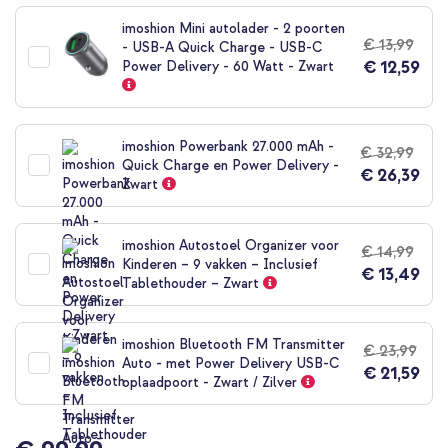
naar
het
imoshion Mini autolader - 2 poorten
begin
€ 13,99
- USB-A Quick Charge - USB-C
van
€ 12,59
Power Delivery - 60 Watt - Zwart
de
afbeeldingen-
gallerij
imoshion Powerbank 27.000 mAh -
€ 32,99
Quick Charge en Power Delivery -
€ 26,39
Zwart
imoshion Autostoel Organizer voor
€ 14,99
Kinderen – 9 vakken – Inclusief
€ 13,49
Tablethouder – Zwart
imoshion Bluetooth FM Transmitter
€ 23,99
Auto - met Power Delivery USB-C
€ 21,59
oplaadpoort - Zwart / Zilver