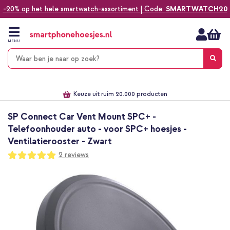
-20% op het hele smartwatch-assortiment | Code:
SMARTWATCH20
Ga
naar
de
MENU
inhoud
Alles voor jouw telefoon, tablet, smartwatch of laptop
Dezelfde dag verzonden *
Keuze uit ruim 20.000 producten
We've got you covered!
SP Connect Car Vent Mount SPC+ -
Telefoonhouder auto - voor SPC+ hoesjes -
Ventilatierooster - Zwart
Waardering:
2
reviews
100
100
% of
Ga
naar
het
einde
van
de
afbeeldingen-