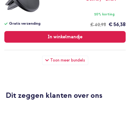
20% korting
Gratis verzending
€ 56,38
€ 62,98
Gratis
verzending
In winkelmandje
SP Connect Car Vent Mount SPC+ - Telefoonhouder auto -
Toon meer bundels
voor SPC+ hoesjes - Ventilatierooster - Zwart + Autostoel
Organizer voor Kinderen – 9 vakken – Inclusief Tablethouder –
Zwart
Dit zeggen klanten over ons
10% korting
Gratis verzending
€ 43,48
€ 44,98