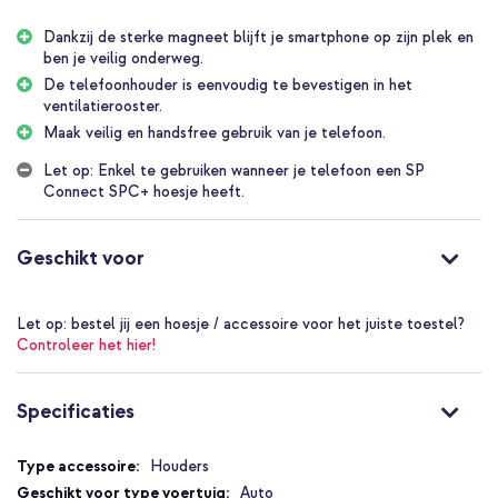
De SP Connect Car Vent Mount bevestig je simpelweg aan één
Dankzij de sterke magneet blijft je smartphone op zijn plek en
van de ventilatieroosters in uw auto. De stevige klem met anti-slip
ben je veilig onderweg.
klem zorgt ervoor dat de houder netjes op zijn plek blijft tijdens
het plaatsen, gebruik én losmaken van uw toestel. Er is geen
De telefoonhouder is eenvoudig te bevestigen in het
gereedschap nodig bij het plaatsen, je klemt de houder in het
ventilatierooster.
ventilatierooster en daarna kun je hem vastdraaien.
Maak veilig en handsfree gebruik van je telefoon.
Magnetische bevestiging
Let op: Enkel te gebruiken wanneer je telefoon een SP
Wanneer de Car Vent Mount SPC+ van SP Connect op je
Connect SPC+ hoesje heeft.
ventilatierooster is bevestigd en je hebt ook een telefoon met
een SP Connect SPC+ hoesje, dan kun je je telefoon heel
eenvoudig magnetisch bevestigen aan de houder. Zodra je je
Geschikt voor
telefoon voor de houder houdt, schiet hij uit zichzelf op de
houder.
Let op:
bestel jij een hoesje / accessoire voor het juiste toestel?
Waarom de Car Vent Mount SPC+?
Controleer het hier!
Bevestig magnetisch en eenvoudig je telefoon op de houder
Geschikt voor telefoons met een SP Connect SPC+ hoesjes
Specificaties
Veilig en handsfree je telefoon gebruiken
Specificaties
Sterke magneet zorgt ervoor dat je telefoon niet valt
Houders
Auto
Zonder gereedschap makkelijk te bevestigen in het rooster