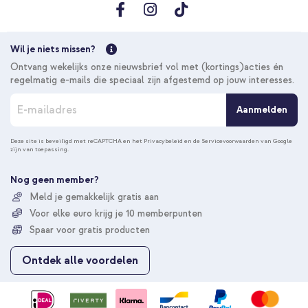
Wil je niets missen?
Ontvang wekelijks onze nieuwsbrief vol met (kortings)acties én
regelmatig e-mails die speciaal zijn afgestemd op jouw interesses.
A
Aanmelden
b
o
n
Deze site is beveiligd met reCAPTCHA en het
Privacybeleid
en de
Servicevoorwaarden
van Google
zijn van toepassing.
n
e
e
Nog geen member?
r
Meld je gemakkelijk gratis aan
u
Voor elke euro krijg je 10 memberpunten
o
p
Spaar voor gratis producten
o
n
Ontdek alle voordelen
z
e
n