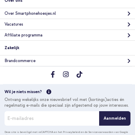
Over ons
Over Smartphonehoesjes.nl
Vacatures
Affiliate programma
Zakelijk
Brandcommerce
Wil je niets missen?
Ontvang wekelijks onze nieuwsbrief vol met (kortings)acties én
regelmatig e-mails die speciaal zijn afgestemd op jouw interesses.
A
Aanmelden
b
o
n
Deze site is beveiligd met reCAPTCHA en het
Privacybeleid
en de
Servicevoorwaarden
van Google