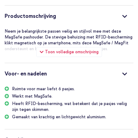
Productomschrijving
Neem je belangrijkste passen veilig en stijlvol mee met deze
MagSafe pashouder. De stevige behuizing met RFID-bescherming
klikt magnetisch op je smartphone, mits deze MagSafe / MagFit
ondersteunt en biedt ruimte voor maar liefst 6 pasjes.
Toon volledige omschrijving
De Secrid MagSafe pashouder in het kort
Geschikt voor MagSafe: klikt stevig vast op je smartphone
Voor- en nadelen
Ruimte voor 6 pasjes, ideaal voor dagelijks gebruik
RFID-bescherming om skimmen te voorkomen
Ruimte voor maar liefst 6 pasjes.
Stevige, duurzame behuizing
Werkt met MagSafe.
Heeft RFID-bescherming, wat betekent dat je pasjes veilig
Houdt je essentials compact, veilig en altijd binnen handbereik
zijn tegen skimmen.
Inclusief 1 jaar garantie.
Gemaakt van krachtig en lichtgewicht aluminium.
Klaar om je portemonnee te minimaliseren? Bestel deze MagSafe
pashouder en neem je passen voortaan slim, veilig en stijlvol mee.