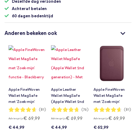
Dezelfde dag verzonden
Achteraf betalen
60 dagen bedenktijd
Anderen bekeken ook
Apple FineWoven
Apple Leather
Apple FineWoven
Wallet MagSafe
Wallet MagSafe
Wallet MagSafe
met 'Zoek-mijn'
(Apple Wallet 2nd
met 'Zoek-mijn'
functie - Blackberry
generation) - Met
functie - Mulberry
Waardering:
Waardering:
Waardering:
(81)
(76)
(81)
93%
94%
93%
ingebouwde AirTag
€ 69,99
€ 69,99
€ 69,99
Adviesprijs
Adviesprijs
Adviesprijs
functie - Wisteria
€ 44,99
€ 44,99
€ 62,99