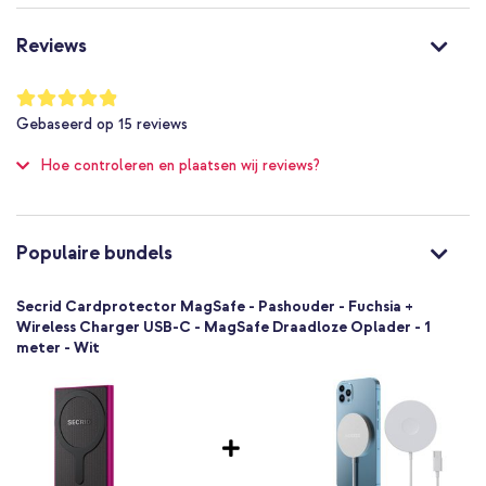
CfM-Fuchsia
Paars
Reviews
Aluminium
Ja
Waardering:
97
%
MagSafe Compatible
Gebaseerd op
15
reviews
of
Universeel
100
Hoe controleren en plaatsen wij reviews?
Smartphone
1 Pc
Populaire bundels
Secrid Cardprotector MagSafe - Pashouder - Fuchsia +
Wireless Charger USB-C - MagSafe Draadloze Oplader - 1
meter - Wit