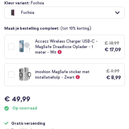
Ga
Kleur variant:
Fuchsia
naar
Fuchsia
het
begin
van
Maak je bestelling compleet:
(tot 10% korting)
de
afbeeldingen-
gallerij
Accezz Wireless Charger USB-C -
€ 18,99
MagSafe Draadloze Oplader - 1
€ 17,09
meter - Wit
€ 9,99
imoshion MagSafe sticker met
€ 8,99
installatiehulp - Zwart
€ 49,99
Op voorraad
Gratis verzending