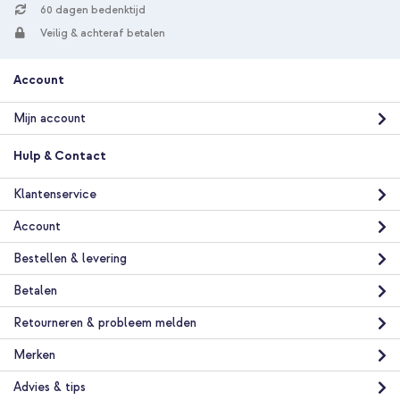
60 dagen bedenktijd
Veilig & achteraf betalen
Account
10% korting
Gratis verzending
€ 30,49
Mijn account
€ 31,99
Gratis
verzending
Hulp & Contact
In winkelmandje
Klantenservice
imoshion Color Backcover met afneembaar koord Apple iPhone
Account
12 (Pro) - Peach + PopGrip - Afneembaar - Black
Bestellen & levering
Betalen
Retourneren & probleem melden
Merken
20% korting
Advies & tips