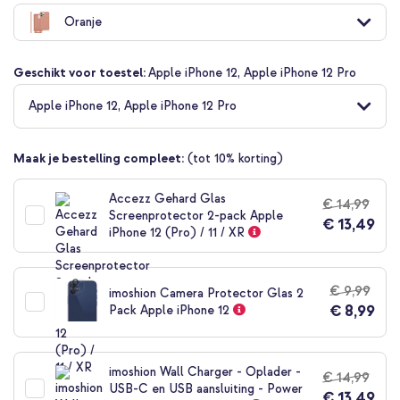
naar
Oranje
het
begin
van
Geschikt voor toestel:
Apple iPhone 12, Apple iPhone 12 Pro
de
afbeeldingen-
Apple iPhone 12, Apple iPhone 12 Pro
gallerij
Maak je bestelling compleet:
(tot 10% korting)
Accezz Gehard Glas
€ 14,99
Screenprotector 2-pack Apple
€ 13,49
iPhone 12 (Pro) / 11 / XR
€ 9,99
imoshion Camera Protector Glas 2
€ 8,99
Pack Apple iPhone 12
imoshion Wall Charger - Oplader -
€ 14,99
USB-C en USB aansluiting - Power
€ 13,49