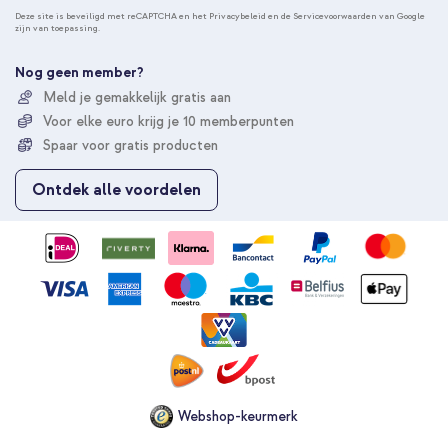
n
Deze site is beveiligd met reCAPTCHA en het
Privacybeleid
en de
Servicevoorwaarden
van Google
zijn van toepassing.
n
e
e
Nog geen member?
r
Meld je gemakkelijk gratis aan
u
Voor elke euro krijg je 10 memberpunten
o
p
Spaar voor gratis producten
o
n
Ontdek alle voordelen
z
e
n
i
e
u
w
s
b
r
i
e
Webshop-keurmerk
f