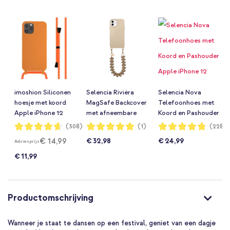
imoshion Siliconen
Selencia Rivièra
Selencia Nova
hoesje met koord
MagSafe Backcover
Telefoonhoes met
Apple iPhone 12
met afneembare
Koord en Pashouder
(Pro) - Oranje
haakjes voor de
Apple iPhone 12
Waardering:
Waardering:
Waardering:
(308)
(1)
(228)
93%
100%
96%
Apple iPhone 12 / 12
(Pro) - Mocha
€ 14,99
€ 32,98
€ 24,99
Adviesprijs
Pro - Milky Latte +
Brown
Lova Polskoord -
€ 11,99
Mocha Brown
Productomschrijving
Wanneer je staat te dansen op een festival, geniet van een dagje