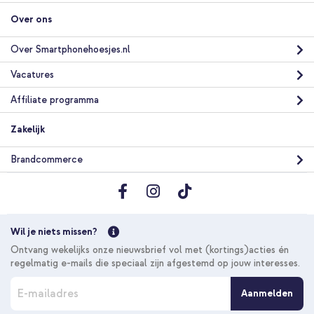
Gratis verzending
€ 28,98
€ 31,98
Gratis
Over ons
verzending
In winkelmandje
Over Smartphonehoesjes.nl
Vacatures
Affiliate programma
Zakelijk
Brandcommerce
Wil je niets missen?
Ontvang wekelijks onze nieuwsbrief vol met (kortings)acties én
regelmatig e-mails die speciaal zijn afgestemd op jouw interesses.
A
Aanmelden
b
o