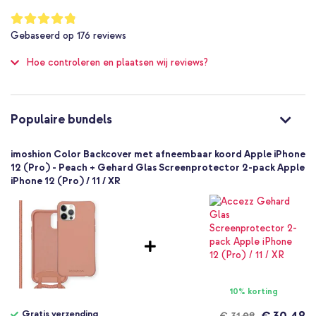
Vervaardigd van schokbestendig siliconen materiaal
Niet van toepassing
Waardering:
Afgewerkt met een matte coating en een microfiber voering
96
%
Nee
Gebaseerd op
176
reviews
of
Ideaal voor bijvoorbeeld een festival of op reis
Bescherming tot 1 meter
100
Hoe controleren en plaatsen wij reviews?
Nee
Inclusief 1 jaar garantie
Goed
Nee
Wil je jouw smartphone gemakkelijk bij je dragen als een echt
8719295417807
Populaire bundels
fashion item? Ga dan voor de imoshion Color Backcover met
imoshion
afneembaar koord!
iP12-6141779102
imoshion Color Backcover met afneembaar koord Apple iPhone
Oranje
12 (Pro) - Peach + Gehard Glas Screenprotector 2-pack Apple
iPhone 12 (Pro) / 11 / XR
Siliconen en TPU (zacht)
Geen
Textiel
Apple
A2172, A2341, A2402, A2403, A2404, A2406,
A2407, A2408
Smartphone
10% korting
Geen
Nee
Gratis verzending