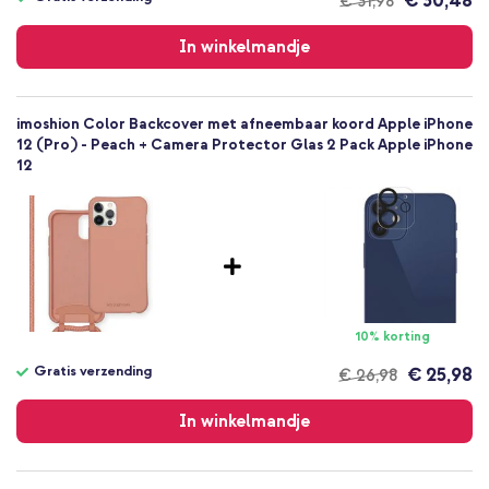
€ 30,48
€ 31,98
Gratis
Backcover, Koordhoesje, Softcase
verzending
In winkelmandje
Hoesje
Achterkant & Zijkant
imoshion Color Backcover met afneembaar koord Apple iPhone
12 (Pro) - Peach + Camera Protector Glas 2 Pack Apple iPhone
12
10% korting
Gratis verzending
€ 25,98
€ 26,98
Gratis
verzending
In winkelmandje