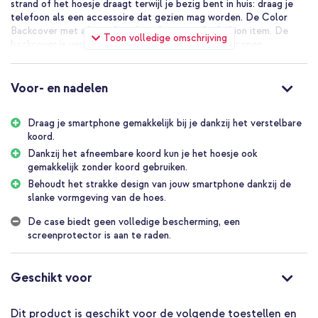
strand of het hoesje draagt terwijl je bezig bent in huis: draag je
telefoon als een accessoire dat gezien mag worden. De Color
Backcover met afneembaar koord is een echt fashion item. De
Toon volledige omschrijving
backcover is vervaardigd uit schokabsorberend, siliconen
materiaal. Daarnaast is heeft het hoesje een microfiber voering,
die krassen op de achterzijde van jouw smartphone voorkomt. De
backcover is voorzien van een handig, verstelbaar koord. Dankzij
Voor- en nadelen
het afneembare koord draag jij je telefoon gemakkelijk bij je en
heb je altijd je handen vrij.
Draag je smartphone gemakkelijk bij je dankzij het verstelbare
koord.
Sterk verstelbaar koord
Het afneembare koord heeft een diameter van 5mm en is gemaakt
Dankzij het afneembare koord kun je het hoesje ook
van sterk natuurlijk materiaal. Dit maakt het koord zacht maar toch
gemakkelijk zonder koord gebruiken.
sterk, en zorgt ervoor dat het bij het dragen niet in je huid snijdt.
Behoudt het strakke design van jouw smartphone dankzij de
Door de schuifconstructie is het makkelijk om het koord in de
slanke vormgeving van de hoes.
juiste lengte te maken. Maak hem lang wanneer je je hoesje cross-
body wil dragen en korter wanneer je hem om je hals of rond je
De case biedt geen volledige bescherming, een
pols wikkelt.
screenprotector is aan te raden.
Dagelijkse bescherming van jouw smartphone
Het hoogwaardig, schokabsorberende materiaal zorgt voor goede
Geschikt voor
bescherming van jouw smartphone. Daarnaast heeft de binnenkant
van de hoes een microfiber voering, die krassen op het
Dit product is geschikt voor de volgende toestellen en
beeldscherm voorkomt. Dankzij het koord kan je je telefoon