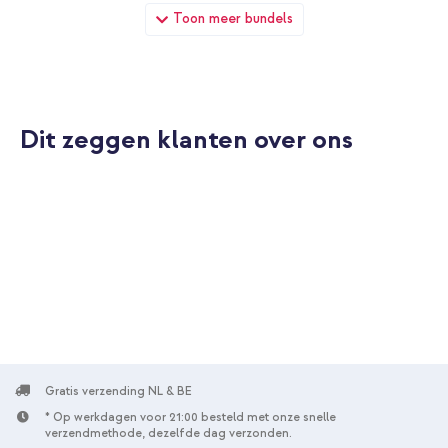
imoshion Color Backcover met afneembaar koord Apple iPhone
Toon meer bundels
12 (Pro) - Peach + Wall Charger - Oplader - USB-C en USB
aansluiting - Power Delivery - 20 Watt - Wit
Dit zeggen klanten over ons
10% korting
Gratis verzending
€ 30,48
€ 31,98
Gratis
verzending
In winkelmandje
imoshion Color Backcover met afneembaar koord Apple iPhone
12 (Pro) - Peach + USB-C naar Lightning kabel - Refurbished - 1
meter - Wit
Gratis verzending NL & BE
* Op werkdagen voor 21:00 besteld met onze snelle
verzendmethode, dezelfde dag verzonden.