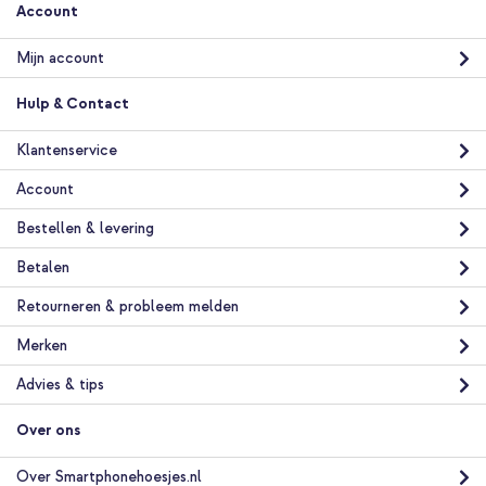
10% korting
Account
Gratis verzending
€ 23,49
€ 24,99
Gratis
Mijn account
verzending
In winkelmandje
Hulp & Contact
Klantenservice
imoshion Color Backcover Motorola Moto G15 / G15 Power -
Bubblegum Pink + PopGrip - Afneembaar - Black
Account
Bestellen & levering
Betalen
Retourneren & probleem melden
Merken
20% korting
Advies & tips
Gratis verzending
€ 21,98
€ 24,98
Gratis
verzending
Over ons
In winkelmandje
Over Smartphonehoesjes.nl