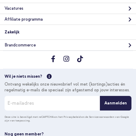
Vacatures
Affiliate programma
Zakelijk
Brandcommerce
Wil je niets missen?
Ontvang wekelijks onze nieuwsbrief vol met (kortings)acties én
regelmatig e-mails die speciaal zijn afgestemd op jouw interesses.
A
Aanmelden
b
o
n
Deze site is beveiligd met reCAPTCHA en het
Privacybeleid
en de
Servicevoorwaarden
van Google
zijn van toepassing.
n
e
e
Nog geen member?