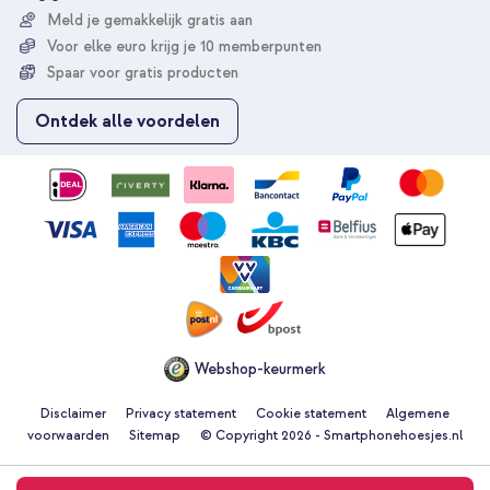
r
Meld je gemakkelijk gratis aan
u
Voor elke euro krijg je 10 memberpunten
o
p
Spaar voor gratis producten
o
n
Ontdek alle voordelen
z
e
n
i
e
u
w
s
b
r
i
e
Webshop-keurmerk
f
Disclaimer
Privacy statement
Cookie statement
Algemene
voorwaarden
Sitemap
© Copyright 2026 - Smartphonehoesjes.nl