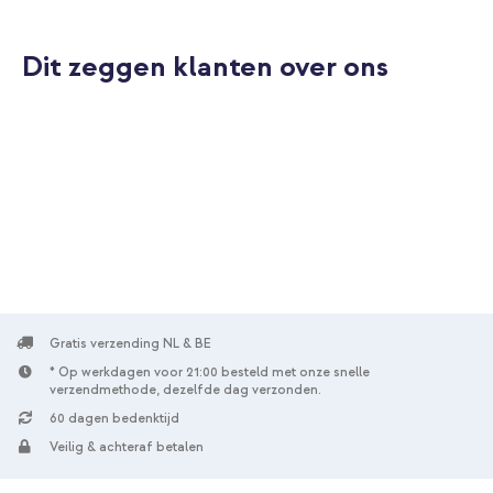
Dit zeggen klanten over ons
20% korting
Gratis verzending
€ 19,58
€ 21,98
Gratis
verzending
In winkelmandje
imoshion Color Backcover Motorola Moto G15 / G15 Power -
Bubblegum Pink + Geweven USB-C naar USB-C kabel 60W - 1,5
meter - Bolt Black
Gratis verzending NL & BE
* Op werkdagen voor 21:00 besteld met onze snelle
verzendmethode, dezelfde dag verzonden.
60 dagen bedenktijd
Veilig & achteraf betalen