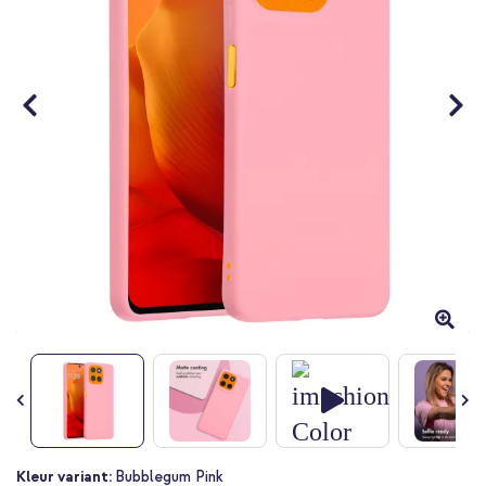
Ga
Kleur variant:
Bubblegum Pink