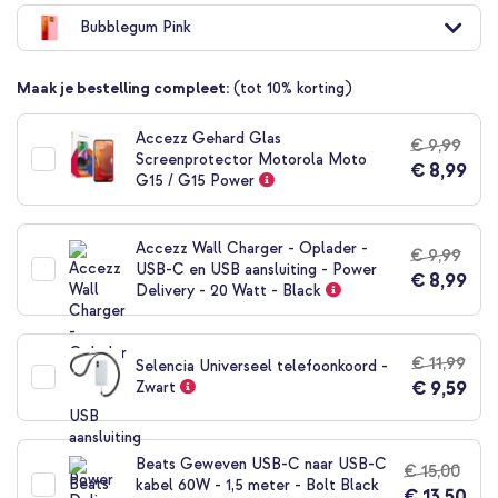
naar
Bubblegum Pink
het
begin
van
Maak je bestelling compleet:
(tot 10% korting)
de
afbeeldingen-
gallerij
Accezz Gehard Glas
€ 9,99
Screenprotector Motorola Moto
€ 8,99
G15 / G15 Power
Accezz Wall Charger - Oplader -
€ 9,99
USB-C en USB aansluiting - Power
€ 8,99
Delivery - 20 Watt - Black
€ 11,99
Selencia Universeel telefoonkoord -
€ 9,59
Zwart
Beats Geweven USB-C naar USB-C
€ 15,00
kabel 60W - 1,5 meter - Bolt Black
€ 13,50