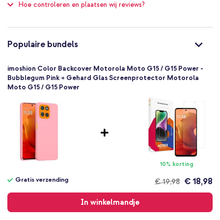
Hoe controleren en plaatsen wij reviews?
Nee
Standaard
Nee
8721064076429
Populaire bundels
imoshion
SH00085237
imoshion Color Backcover Motorola Moto G15 / G15 Power -
Roze
Bubblegum Pink + Gehard Glas Screenprotector Motorola
Moto G15 / G15 Power
Siliconen en TPU (zacht)
Motorola
Smartphone
Geen
Nee
Backcover, Softcase
Hoesje
10% korting
Achterkant & Zijkant
Gratis verzending
€ 18,98
€ 19,98
Gratis
verzending
In winkelmandje