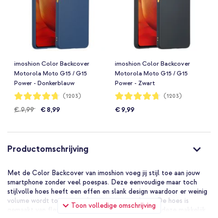
imoshion Color Backcover
imoshion Color Backcover
Motorola Moto G15 / G15
Motorola Moto G15 / G15
Power - Donkerblauw
Power - Zwart
Waardering:
Waardering:
(1203)
(1203)
94%
94%
€ 9,99
€ 8,99
€ 9,99
Productomschrijving
Met de Color Backcover van imoshion voeg jij stijl toe aan jouw
smartphone zonder veel poespas. Deze eenvoudige maar toch
stijlvolle hoes heeft een effen en slank design waardoor er weinig
volume wordt toegevoegd aan jouw smartphone. De hoes is
Toon volledige omschrijving
gemaakt van flexibel siliconen materiaal waardoor deze makkelijk