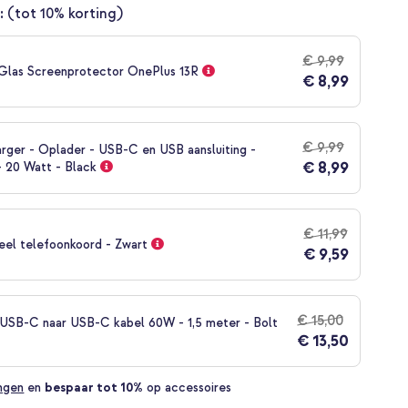
:
(tot 10% korting)
€ 9,99
Glas Screenprotector OnePlus 13R
€ 8,99
€ 9,99
rger - Oplader - USB-C en USB aansluiting -
€ 8,99
- 20 Watt - Black
€ 11,99
eel telefoonkoord - Zwart
€ 9,59
€ 15,00
SB-C naar USB-C kabel 60W - 1,5 meter - Bolt
€ 13,50
ingen
en
bespaar tot 10%
op accessoires