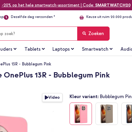
-20% op het hele smartwatch-assortiment | Code:
SMARTWATCH20
top
Dezelfde dag verzonden *
Keuze uit ruim 20.000 prod
Zoeken
uders
Tablets
Laptops
Smartwatch
Audi
ePlus 13R - Bubblegum Pink
e OnePlus 13R - Bubblegum Pink
Kleur variant:
Bubblegum Pin
Video