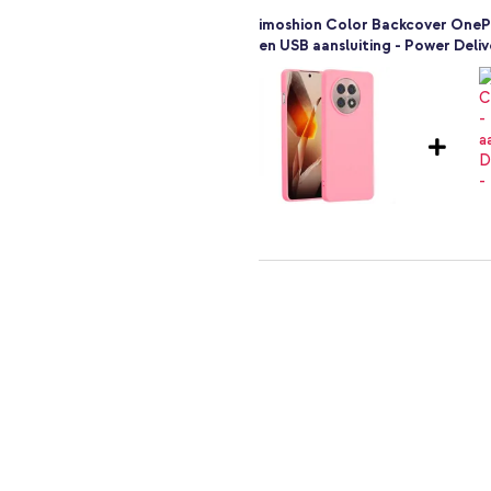
imoshion Color Backcover OnePl
en USB aansluiting - Power Deliv
rakke look geeft? Bestel dan
 van je toestel.
imoshion Color Backcover OnePl
Zwart