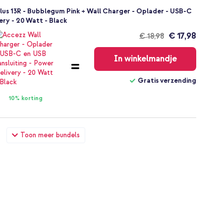
us 13R - Bubblegum Pink + Wall Charger - Oplader - USB-C
ery - 20 Watt - Black
€ 17,98
€ 18,98
Gratis
verzending
In winkelmandje
Gratis verzending
10% korting
us 13R - Bubblegum Pink + Universeel telefoonkoord -
Toon meer bundels
€ 18,58
€ 20,98
Gratis
verzending
In winkelmandje
Gratis verzending
20% korting