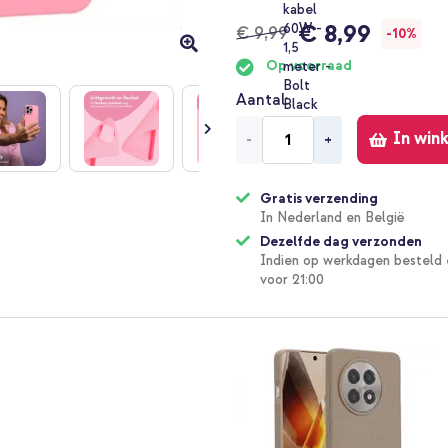
€ 8,99
€ 9,99
-10%
Op voorraad
Aantal
In win
-
+
Gratis verzending
In Nederland en België
Dezelfde dag verzonden
Indien op werkdagen besteld 
voor 21:00