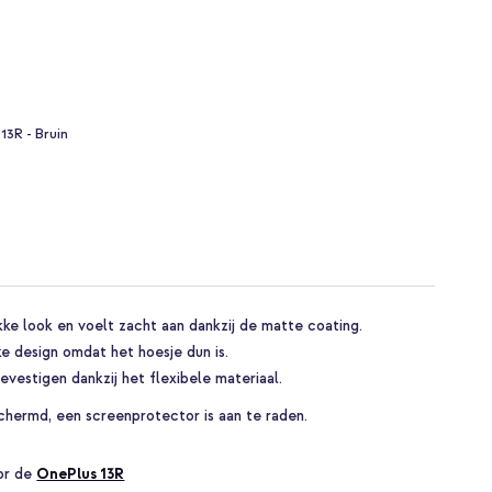
13R - Bruin
kke look en voelt zacht aan dankzij de matte coating.
ke design omdat het hoesje dun is.
evestigen dankzij het flexibele materiaal.
chermd, een screenprotector is aan te raden.
oor de
OnePlus 13R