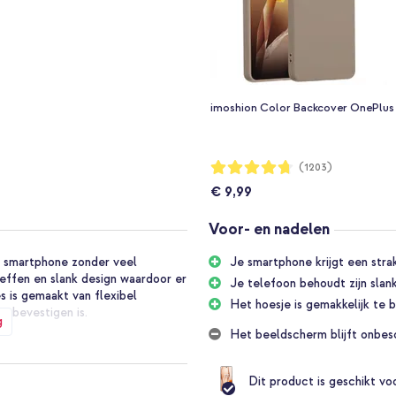
imoshion Color Backcover OnePlus 
Waardering:
(1203)
94%
€ 9,99
Voor- en nadelen
uw smartphone zonder veel
Je smartphone krijgt een stra
effen en slank design waardoor er
Je telefoon behoudt zijn slan
 is gemaakt van flexibel
Het hoesje is gemakkelijk te b
e bevestigen is.
g
Het beeldscherm blijft onbes
gelijkse bescherming van jouw
aal. Het hoesje is dankzij het
Dit product is geschikt v
 aan op jouw toestel.