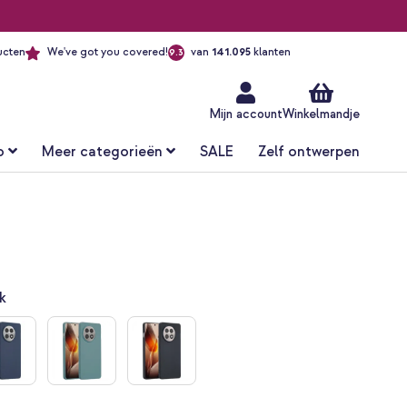
ucten
We've got you covered!
van
141.095
klanten
9.3
Ga
naar
de
inhoud
Mijn account
Winkelmandje
o
Meer categorieën
SALE
Zelf ontwerpen
k