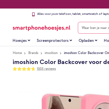
Alles voor jouw telefoon, tablet, smartwatch of lap
ZOEKEN
Hoesjes
Screenprotectors
Opladen
Ho
Home
Brands
imoshion
imoshion Color Backcover On
imoshion Color Backcover voor d
Waardering:
1203
reviews
94
100
% of
Ga
naar
het
einde
van
de
afbeeldingen-