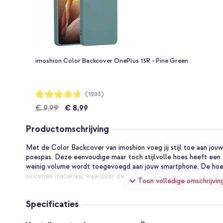
imoshion Color Backcover OnePlus 13R - Pine Green
Waardering:
(1203)
94%
€ 9,99
€ 8,99
Productomschrijving
Met de Color Backcover van imoshion voeg jij stijl toe aan jo
poespas. Deze eenvoudige maar toch stijlvolle hoes heeft een 
weinig volume wordt toegevoegd aan jouw smartphone. De hoes
siliconen materiaal waardoor deze makkelijk om je smartphone t
Toon volledige omschrijvin
Dagelijkse bescherming van jouw smartphone
Het hoogwaardige, schokabsorberende materiaal zorgt voor da
Specificaties
smartphone. De hoes is vervaardigd uit flexibel, siliconen materi
flexibele materiaal gemakkelijk te bevestigen en sluit naadloos
Specificaties