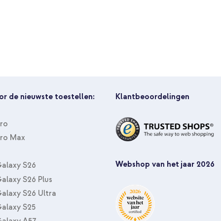
imoshion Color Backcover OneP
kabel 60W - 1,5 meter - Bolt Bla
or de nieuwste toestellen:
Klantbeoordelingen
Pro
Pro Max
imoshion Color Backcover OnePl
Webshop van het jaar 2026
alaxy S26
alaxy S26 Plus
alaxy S26 Ultra
alaxy S25
alaxy A57