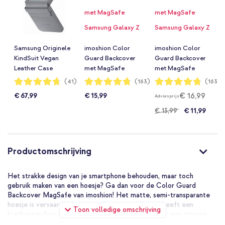
Samsung Originele
imoshion Color
imoshion Color
KindSuit Vegan
Guard Backcover
Guard Backcover
Leather Case
met MagSafe
met MagSafe
Samsung Galaxy Z
Samsung Galaxy Z
Samsung Galaxy Z
Waardering:
Waardering:
Waardering:
(41)
(163)
(163)
94%
95%
95%
Flip 6 / Flip 7 FE -
Flip 7 FE - Zwart
Flip 7 FE -
€ 16,99
€ 67,99
€ 15,99
Adviesprijs
Gray
Lichtblauw
€ 13,99
€ 11,99
Productomschrijving
Het strakke design van je smartphone behouden, maar toch
gebruik maken van een hoesje? Ga dan voor de Color Guard
Backcover MagSafe van imoshion! Het matte, semi-transparante
hoesje is vervaardigd uit meerdere materialen en heeft een
Toon volledige omschrijving
krasbestendige achterzijde. De basis van de hoes is een stevige,
kunststof case. De case is afgewerkt met schokbestendige,