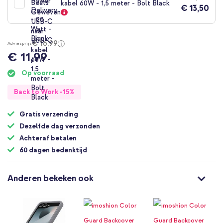
kabel 60W - 1,5 meter - Bolt Black
€ 13,50
€ 16,99
Adviesprijs
€ 11,99
Op voorraad
Back to Work -15%
Gratis verzending
Dezelfde dag verzonden
Achteraf betalen
60 dagen bedenktijd
Anderen bekeken ook