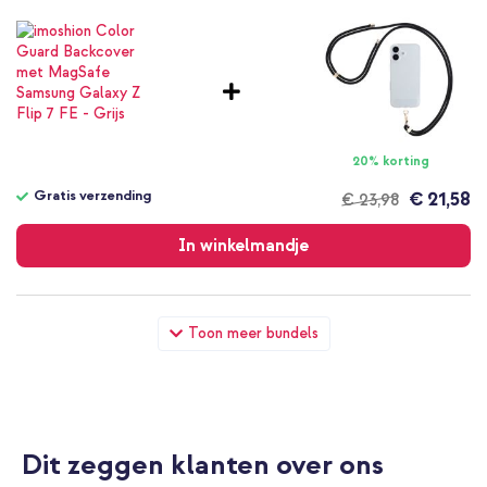
20% korting
Gratis verzending
€ 21,58
€ 23,98
Gratis
verzending
In winkelmandje
imoshion Color Guard Backcover met MagSafe Samsung
Toon meer bundels
Galaxy Z Flip 7 FE - Grijs + Geweven USB-C naar USB-C kabel
60W - 1,5 meter - Bolt Black
Dit zeggen klanten over ons