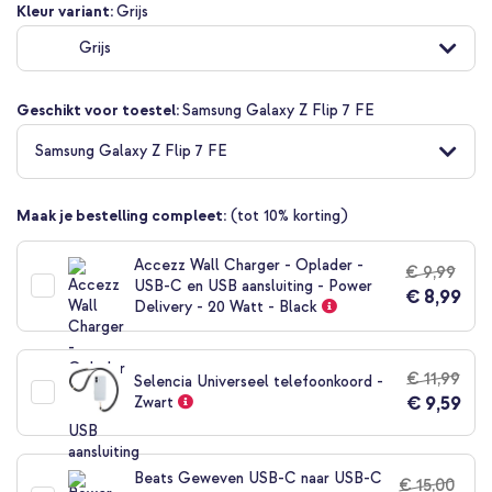
Ga
Kleur variant:
Grijs
naar
Grijs
het
begin
van
Geschikt voor toestel:
Samsung Galaxy Z Flip 7 FE
de
afbeeldingen-
Samsung Galaxy Z Flip 7 FE
gallerij
Maak je bestelling compleet:
(tot 10% korting)
Accezz Wall Charger - Oplader -
€ 9,99
USB-C en USB aansluiting - Power
€ 8,99
Delivery - 20 Watt - Black
€ 11,99
Selencia Universeel telefoonkoord -
€ 9,59
Zwart
Beats Geweven USB-C naar USB-C
€ 15,00