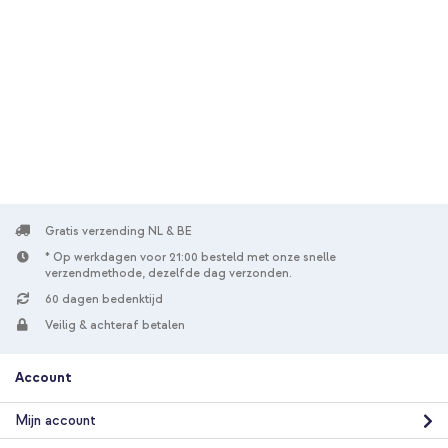
10% korting
Gratis verzending
€ 25,49
€ 26,99
Gratis
verzending
In winkelmandje
Gratis verzending NL & BE
* Op werkdagen voor 21:00 besteld met onze snelle
verzendmethode, dezelfde dag verzonden.
60 dagen bedenktijd
Veilig & achteraf betalen
Account
Mijn account