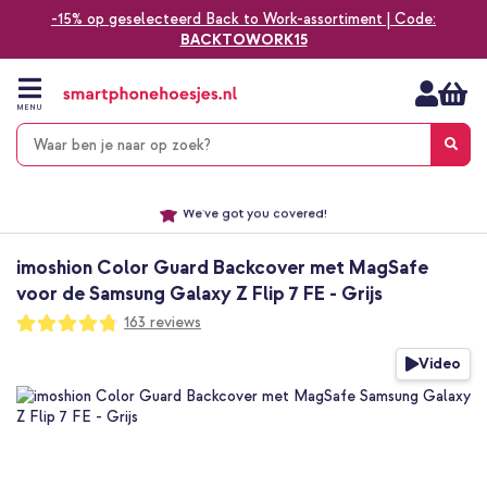
-15% op geselecteerd Back to Work-assortiment | Code:
BACKTOWORK15
Ga
naar
de
MENU
inhoud
Alles voor jouw telefoon, tablet, smartwatch of laptop
Dezelfde dag verzonden *
imoshion Color Guard Backcover met MagSafe
Keuze uit ruim 20.000 producten
We've got you covered!
voor de Samsung Galaxy Z Flip 7 FE - Grijs
Waardering:
163
reviews
95
100
% of
Ga
Video
naar
het
einde
van
de
afbeeldingen-