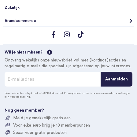
Zakelijk
Brandcommerce
Wil je niets missen?
Ontvang wekelijks onze nieuwsbrief vol met (kortings)acties én
regelmatig e-mails die speciaal zijn afgestemd op jouw interesses.
A
Aanmelden
b
o
n
Deze site is beveiligd met reCAPTCHA en het
Privacybeleid
en de
Servicevoorwaarden
van Google
zijn van toepassing.
n
e
e
Nog geen member?
r
Meld je gemakkelijk gratis aan
u
Voor elke euro krijg je 10 memberpunten
o
p
Spaar voor gratis producten