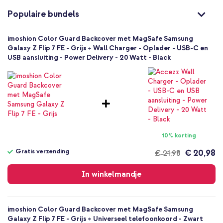
De verhoogde randen beschermen de camera en display
8721322326907
Populaire bundels
imoshion
Verstevigde hoeken zorgen voor extra bescherming bij een val
of stoot
SH00089544
imoshion Color Guard Backcover met MagSafe Samsung
Grijs
Beschikt over een krasbestendige achterzijde
Galaxy Z Flip 7 FE - Grijs + Wall Charger - Oplader - USB-C en
USB aansluiting - Power Delivery - 20 Watt - Black
Kunststof
Het strakke design van jouw smartphone blijft zichtbaar
Samsung
Inclusief 1 jaar garantie
Smartphone
Geen
Nee
Wil je het strakke design van je smartphone behouden, maar
tegelijkertijd zorgen voor optimale bescherming? Ga dan voor de
Backcover, Hardcase
Color Guard Backcover MagSafe van imoshion!
Hoesje
10% korting
Achterkant & Zijkant
Gratis verzending
€ 20,98
€ 21,98
Gratis
verzending
In winkelmandje
imoshion Color Guard Backcover met MagSafe Samsung
Galaxy Z Flip 7 FE - Grijs + Universeel telefoonkoord - Zwart