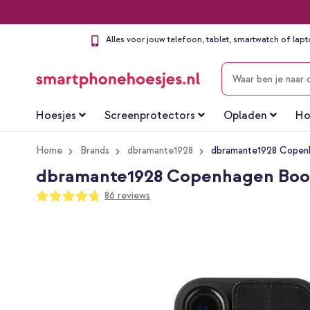
Alles voor jouw telefoon, tablet, smartwatch of lap
ZOEKEN
Hoesjes
Screenprotectors
Opladen
Ho
Home
Brands
dbramante1928
dbramante1928 Copenh
dbramante1928 Copenhagen Bookc
Waardering:
86
reviews
94
100
% of
Ga
naar
het
einde
van
de
afbeeldingen-