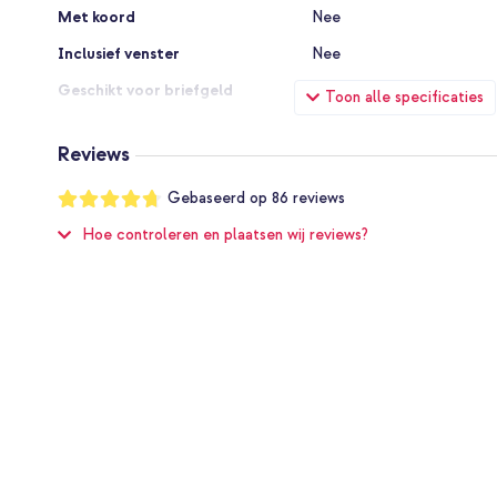
Met koord
Nee
Inclusief venster
Nee
Geschikt voor briefgeld
Ja
Toon alle specificaties
Aantal pasjes opbergen
3
Reviews
Sluiting
Magneetsluiting
Waardering:
Gebaseerd op
86
reviews
Anti straling
Nee
94
%
of
Hoe controleren en plaatsen wij reviews?
Geschikt voor MagSafe
Nee
100
Met ingebouwde batterij
Nee
Type MagSafe
Niet van toepassing
Draadloos opladen
Nee
Valbescherming
Geen extra valbeschermin
Spatwaterdicht
Nee
Gebruikskwaliteit
Goed
Waterbestendig
Nee