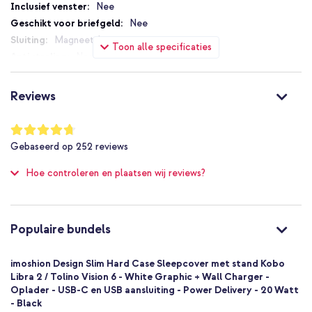
Nee
De case heeft een slank design en is lichtgewicht
Nee
Heeft een schokbestendige houder met extra verstevigde
Magneetsluiting
Toon alle specificaties
hoeken
Nee
De magneetsluiting zorgt ervoor dat de hoes gesloten blijft
Nee
Standaard
Bespaar batterij dankzij sleepcover functie
Reviews
Nee
Standaard functie maakt lezen comfortabel
Nee
Waardering:
Inclusief 1 jaar garantie
94
%
8719295589948
Gebaseerd op
252
reviews
of
imoshion
100
Hoe controleren en plaatsen wij reviews?
SH00049705
Dus waar wacht je nog op? Bescherm je e-reader vandaag nog met
onze Slim Hard Bookcase met stand en beleef zorgeloos
Meerkleurig
leesplezier, waar je ook bent!
Kunstleer
E-reader
Populaire bundels
1 Pc
Geen
imoshion Design Slim Hard Case Sleepcover met stand Kobo
Nee
Libra 2 / Tolino Vision 6 - White Graphic + Wall Charger -
Oplader - USB-C en USB aansluiting - Power Delivery - 20 Watt
Bookcase
- Black
Hoesje