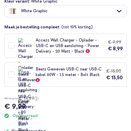
Ga
Kleur variant:
White Graphic
naar
White Graphic
het
begin
van
Maak je bestelling compleet:
(tot 10% korting)
de
afbeeldingen-
gallerij
Accezz Wall Charger - Oplader -
€ 9,99
USB-C en USB aansluiting - Power
€ 8,99
Delivery - 20 Watt - Black
Beats Geweven USB-C naar USB-C
€ 15,00
kabel 60W - 1,5 meter - Bolt Black
€ 13,50
€ 14,99
Adviesprijs
€ 9,99
Op voorraad