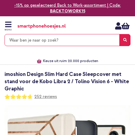
-15% op geselecteerd Back to Work-assortiment | Code:
BACKTOWORK15
Ga
naar
de
MENU
inhoud
Alles voor jouw telefoon, tablet, smartwatch of laptop
Dezelfde dag verzonden *
Keuze uit ruim 20.000 producten
We've got you covered!
imoshion Design Slim Hard Case Sleepcover met
stand voor de Kobo Libra 2 / Tolino Vision 6 - White
Graphic
Waardering:
252
reviews
94
100
% of
Ga
naar
het
einde
van
de