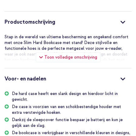
Productomschrijving
Stap in de wereld van ultieme bescherming en ongekend comfort
met onze Slim Hard Bookcase met stand! Deze stijlvolle en
functionele hoes is de perfecte metgezel voor jouw e-reader,
waar je ook naartoe gaat. Het heeft een slank design en doordat
Toon volledige omschrijving
het een hardcase is, is het een echte gamechanger als het gaat
om het beschermen van je gadgets. De sleepcover functie laat je
toch weer een paar procent batterij besparen. Laat ons je
meenemen op een reis door de vele voordelen van deze slimme en
Voor- en nadelen
lichtgewicht case.
De hard case heeft een slank design en hierdoor licht in
Slank design en licht gewicht
gewicht.
Laat je niet misleiden door zijn slanke design, deze case biedt toch
de nodige bescherming voor je e-reader. Het lichte gewicht is
De case is voorzien van een schokbestendige houder met
ideaal voor onderweg, zodat je geen extra last hoeft te dragen
extra verstevigde hoeken.
tijdens je dagelijkse business. Gemaakt van luxe kunstleer, voegt
Dankzij de sleepcover functie bespaar je batterij en kun je
het niet alleen een vleugje stijl toe, maar zorgt het ook voor
geljik aan de slag.
duurzaamheid.
De bookcase is verkrijgbaar in verschillende kleuren in designs,