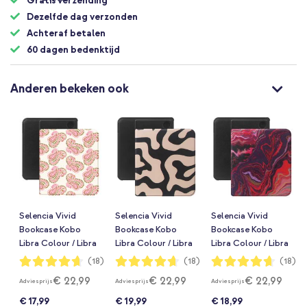
Gratis verzending
Dezelfde dag verzonden
Achteraf betalen
60 dagen bedenktijd
Anderen bekeken ook
Selencia Vivid
Selencia Vivid
Selencia Vivid
Bookcase Kobo
Bookcase Kobo
Bookcase Kobo
Libra Colour / Libra
Libra Colour / Libra
Libra Colour / Libra
2 - Paisley Blush
2 - Art Wave Black
2 - Marble Purple
Waardering:
Waardering:
Waardering:
(18)
(18)
(18)
93%
93%
93%
€ 22,99
€ 22,99
€ 22,99
Adviesprijs
Adviesprijs
Adviesprijs
€ 17,99
€ 19,99
€ 18,99