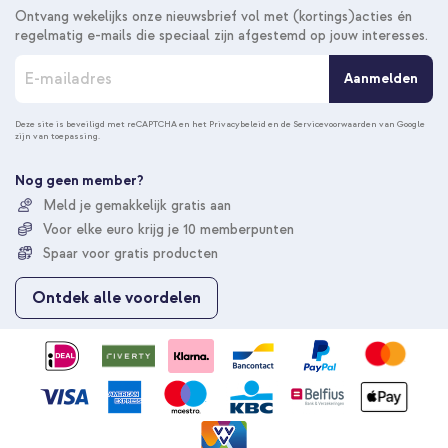
Ontvang wekelijks onze nieuwsbrief vol met (kortings)acties én
regelmatig e-mails die speciaal zijn afgestemd op jouw interesses.
A
Aanmelden
b
o
n
Deze site is beveiligd met reCAPTCHA en het
Privacybeleid
en de
Servicevoorwaarden
van Google
zijn van toepassing.
n
e
e
Nog geen member?
r
Meld je gemakkelijk gratis aan
u
Voor elke euro krijg je 10 memberpunten
o
p
Spaar voor gratis producten
o
n
Ontdek alle voordelen
z
e
n
i
e
u
w
s