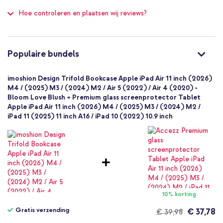
imoshion
100
Inclusief 1 jaar garantie
Hoe controleren en plaatsen wij reviews?
SH00091470
Meerkleurig
Kunstleer
Ben je op zoek naar een handige hoes met veel praktische
Apple
functies? Ga dan voor de imoshion Design Trifold Bookcase.
Populaire bundels
Tablet
1 Pc
imoshion Design Trifold Bookcase Apple iPad Air 11 inch (2026)
Geen
M4 / (2025) M3 / (2024) M2 / Air 5 (2022) / Air 4 (2020) -
Bloom Love Blush + Premium glass screenprotector Tablet
Nee
Apple iPad Air 11 inch (2026) M4 / (2025) M3 / (2024) M2 /
Bookcase
iPad 11 (2025) 11 inch A16 / iPad 10 (2022) 10.9 inch
Hoesje
Volledige bescherming
10% korting
Gratis verzending
€ 37,78
€ 39,98
Gratis