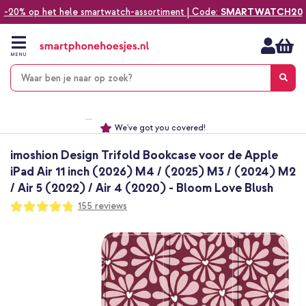
-20% op het hele smartwatch-assortiment | Code:
SMARTWATCH20
Ga
naar
de
MENU
inhoud
Alles voor jouw telefoon, tablet, smartwatch of laptop
Dezelfde dag verzonden *
Keuze uit ruim 20.000 producten
We've got you covered!
imoshion Design Trifold Bookcase voor de Apple
iPad Air 11 inch (2026) M4 / (2025) M3 / (2024) M2
/ Air 5 (2022) / Air 4 (2020) - Bloom Love Blush
Waardering:
155
reviews
95
100
% of
Ga
naar
het
einde
van
de
afbeeldingen-