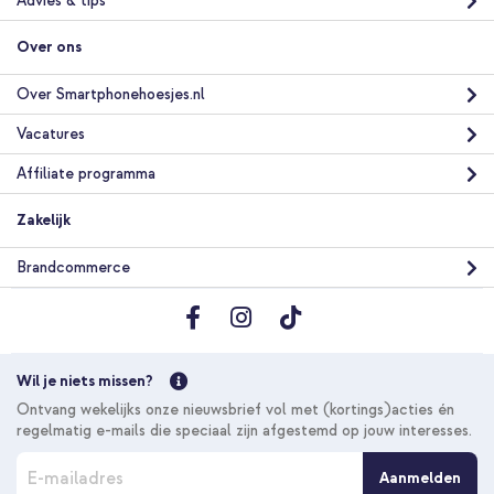
Advies & tips
Over ons
10% korting
Over Smartphonehoesjes.nl
Gratis verzending
€ 28,78
€ 29,98
Vacatures
Gratis
verzending
Affiliate programma
In winkelmandje
Zakelijk
imoshion Design Trifold Bookcase Apple iPad Air 11 inch (2026)
Brandcommerce
M4 / (2025) M3 / (2024) M2 / Air 5 (2022) / Air 4 (2020) -
Bloom Love Blush + Hoofdsteun Tablethouder Auto met
verstelbare arm - Zwart
Wil je niets missen?
Ontvang wekelijks onze nieuwsbrief vol met (kortings)acties én
regelmatig e-mails die speciaal zijn afgestemd op jouw interesses.
A
Aanmelden
b
10% korting