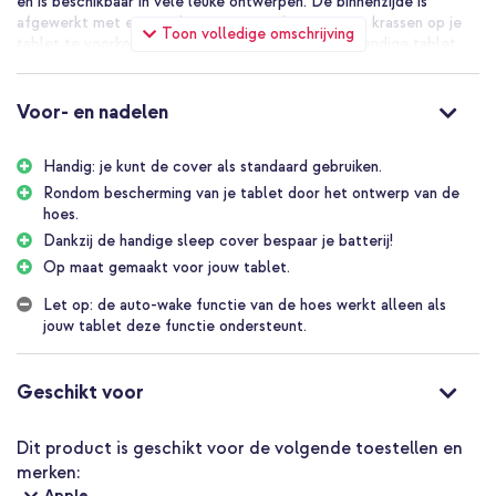
en is beschikbaar in vele leuke ontwerpen. De binnenzijde is
afgewerkt met een zachte, microvezel voering om krassen op je
Toon volledige omschrijving
tablet te voorkomen. Van de voorflap kan je een handige tablet
standaard maken voor extra kijkcomfort. Bovendien beschikt de
cover van de bookcase over een handige auto slaap/waak functie.
Voor- en nadelen
Leuke designs van hoge kwaliteit kunstleer
De imoshion Design Trifold Bookcase is van hoge kwaliteit
Handig: je kunt de cover als standaard gebruiken.
kunstleer. Dit biedt bescherming tegen dagelijkse schade van je
tablet en geeft de hoes een elegante uitstraling. Het hoesje is
Rondom bescherming van je tablet door het ontwerp van de
slank en licht van gewicht, waardoor jouw tablet zijn compacte
hoes.
vorm behoudt. Handig wanneer je jouw tablet wil meenemen of
Dankzij de handige sleep cover bespaar je batterij!
opbergen. De hoes is verkrijgbaar in verschillende designs.
Op maat gemaakt voor jouw tablet.
Bescherming tegen vallen en krassen
Let op: de auto-wake functie van de hoes werkt alleen als
Deze stevige hoes biedt jouw tablet rondom bescherming en
jouw tablet deze functie ondersteunt.
beschermt tegen stoten en dagelijkse slijtage. Door de zachte,
microvezel binnenkant is jouw tablet beschermd tegen stof en
krasjes, bovendien zorgt de krachtige magneetsluiting ervoor dat
Geschikt voor
de case goed gesloten blijft. Kortom, met deze hoes hoef je je
geen zorgen te maken over de veiligheid van je apparaat.
Dit product is geschikt voor de volgende toestellen en
Te gebruiken als standaard
merken:
Of je nou aan het surfen bent op het web, of je favoriete serie
Apple