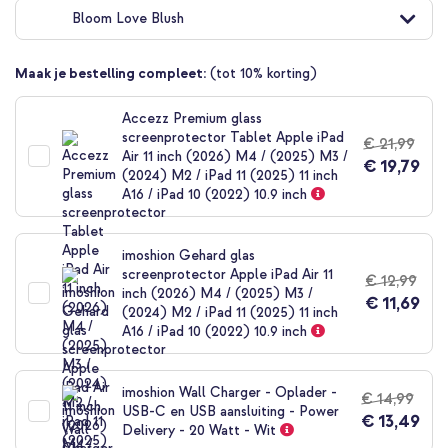
naar
Bloom Love Blush
het
begin
van
Maak je bestelling compleet:
(tot 10% korting)
de
afbeeldingen-
gallerij
Accezz Premium glass
screenprotector Tablet Apple iPad
€ 21,99
Air 11 inch (2026) M4 / (2025) M3 /
€ 19,79
(2024) M2 / iPad 11 (2025) 11 inch
A16 / iPad 10 (2022) 10.9 inch
imoshion Gehard glas
screenprotector Apple iPad Air 11
€ 12,99
inch (2026) M4 / (2025) M3 /
€ 11,69
(2024) M2 / iPad 11 (2025) 11 inch
A16 / iPad 10 (2022) 10.9 inch
imoshion Wall Charger - Oplader -
€ 14,99
USB-C en USB aansluiting - Power
€ 13,49
Delivery - 20 Watt - Wit