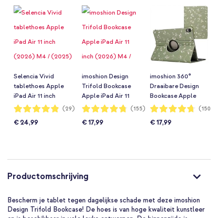
Selencia Vivid
imoshion Design
imoshion 360°
tablethoes Apple
Trifold Bookcase
Draaibare Design
iPad Air 11 inch
Apple iPad Air 11
Bookcase Apple
(2026) M4 / (2025)
inch (2026) M4 /
iPad Air 5 (2022) /
Waardering:
Waardering:
Waardering:
(29)
(155)
(150)
97%
95%
94%
M3 / (2024) M2 /
(2025) M3 / (2024)
Air 4 (2020) -
€ 24,99
€ 17,99
€ 17,99
Air 5 (2022) / Air 4
M2 / Air 5 (2022) /
Green Flowers
(2020) - Paisley
Air 4 (2020) -
Blush
Garden Stripes
Productomschrijving
Bescherm je tablet tegen dagelijkse schade met deze imoshion
Design Trifold Bookcase! De hoes is van hoge kwaliteit kunstleer