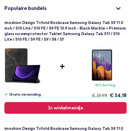
Ben je op zoek naar een handige hoes met veel praktische
Samsung
functies? Ga dan voor de imoshion Design Trifold Bookcase.
Populaire bundels
Tablet
1 Pc
imoshion Design Trifold Bookcase Samsung Galaxy Tab S9 11.0
Geen
inch / S10 Lite / S10 FE / S9 FE 10.9 inch - Black Marble + Premium
glass screenprotector Tablet Samsung Galaxy Tab S11 / S10
Nee
Lite / S10 FE / S9 FE / S9 / S8 / S7
Bookcase
Hoesje
Volledige bescherming
10% korting
Gratis verzending
€ 34,18
€ 35,98
Gratis
verzending
In winkelmandje
imoshion Design Trifold Bookcase Samsung Galaxy Tab S9 11.0