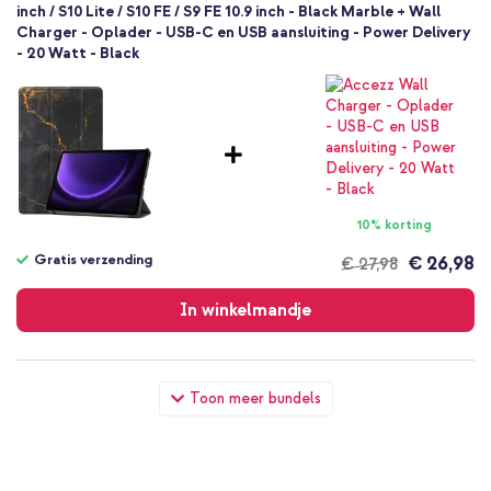
inch / S10 Lite / S10 FE / S9 FE 10.9 inch - Black Marble + Wall
Charger - Oplader - USB-C en USB aansluiting - Power Delivery
- 20 Watt - Black
10% korting
Gratis verzending
€ 26,98
€ 27,98
Gratis
verzending
In winkelmandje
imoshion Design Trifold Bookcase Samsung Galaxy Tab S9 11.0
Toon meer bundels
inch / S10 Lite / S10 FE / S9 FE 10.9 inch - Black Marble +
Originele S Pen Galaxy Tab S9 / Plus / Ultra - Zwart