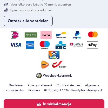
u
Voor elke euro krijg je 10 memberpunten
o
p
Spaar voor gratis producten
o
n
Ontdek alle voordelen
z
e
n
i
e
u
w
s
b
r
i
e
Webshop-keurmerk
f
Disclaimer
Privacy statement
Cookie statement
Algemene
voorwaarden
Sitemap
© Copyright 2026 - Smartphonehoesjes.nl
In winkelmandje