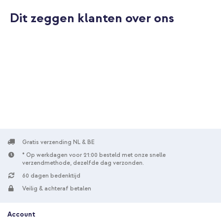
Dit zeggen klanten over ons
10% korting
Gratis verzending
€ 76,48
€ 82,98
Gratis
verzending
In winkelmandje
imoshion Design Trifold Bookcase Samsung Galaxy Tab S9 11.0
inch / S10 Lite / S10 FE / S9 FE 10.9 inch - Black Marble +
Geweven USB-C naar USB-C kabel 60W - 1,5 meter - Bolt Black
Gratis verzending NL & BE
* Op werkdagen voor 21:00 besteld met onze snelle
verzendmethode, dezelfde dag verzonden.
60 dagen bedenktijd
Veilig & achteraf betalen
Account
10% korting