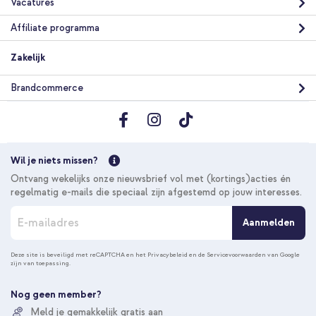
Vacatures
Affiliate programma
Zakelijk
Brandcommerce
Wil je niets missen?
Ontvang wekelijks onze nieuwsbrief vol met (kortings)acties én
regelmatig e-mails die speciaal zijn afgestemd op jouw interesses.
A
Aanmelden
b
o
n
Deze site is beveiligd met reCAPTCHA en het
Privacybeleid
en de
Servicevoorwaarden
van Google
zijn van toepassing.
n
e
e
Nog geen member?
r
Meld je gemakkelijk gratis aan