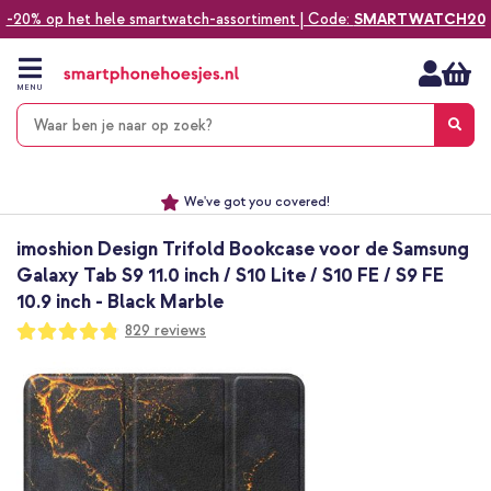
-20% op het hele smartwatch-assortiment | Code:
SMARTWATCH20
Ga
naar
de
MENU
inhoud
Alles voor jouw telefoon, tablet, smartwatch of laptop
Dezelfde dag verzonden *
Keuze uit ruim 20.000 producten
We've got you covered!
imoshion Design Trifold Bookcase voor de Samsung
Galaxy Tab S9 11.0 inch / S10 Lite / S10 FE / S9 FE
10.9 inch - Black Marble
Waardering:
829
reviews
96
100
% of
Ga
naar
het
einde
van
de
afbeeldingen-