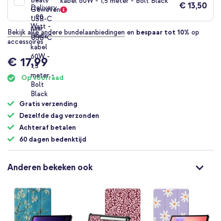
kabel 60W - 1,5 meter - Bolt Black
€ 13,50
Bekijk alle andere bundelaanbiedingen
en
bespaar tot 10%
op
accessoires
€ 17,99
Op voorraad
Gratis verzending
Dezelfde dag verzonden
Achteraf betalen
60 dagen bedenktijd
Anderen bekeken ook