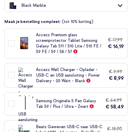
naar
Black Marble
het
begin
van
Maak je bestelling compleet:
(tot 10% korting)
de
afbeeldingen-
gallerij
Accezz Premium glass
€ 17,99
screenprotector Tablet Samsung
€ 16,19
Galaxy Tab S11 / S10 Lite / S10 FE /
S9 FE / S9 / S8 / S7
Accezz Wall Charger - Oplader -
€ 9,99
USB-C en USB aansluiting - Power
€ 8,99
Delivery - 20 Watt - Black
€ 64,99
Samsung Originele S Pen Galaxy
€ 58,49
Tab S9 / Plus / Ultra - Zwart
Beats Geweven USB-C naar USB-C
€ 15,00