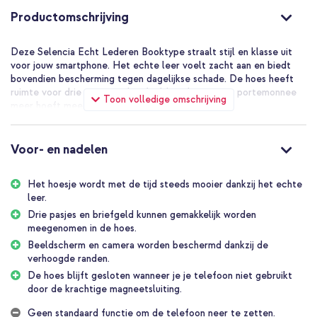
Productomschrijving
Deze Selencia Echt Lederen Booktype straalt stijl en klasse uit
voor jouw smartphone. Het echte leer voelt zacht aan en biedt
bovendien bescherming tegen dagelijkse schade. De hoes heeft
ruimte voor drie pasjes en briefgeld, zodat je geen portemonnee
Toon volledige omschrijving
meer hoeft mee te nemen.
Kwaliteitsvol, echt leer
Het leer dat is gebruikt voor deze hoes is van hoge kwaliteit en is
Voor- en nadelen
100% authentiek. Een mooie eigenschap van echt leer is dat dit
materiaal met de tijd een natuurlijke glans krijgt. Hierdoor ziet de
Het hoesje wordt met de tijd steeds mooier dankzij het echte
case er steeds mooier uit.
leer.
Ruimte voor pasjes en briefgeld
Drie pasjes en briefgeld kunnen gemakkelijk worden
Aan de binnenzijde van de case zijn 3 pashouders en een vak voor
meegenomen in de hoes.
briefgeld aangebracht. Op deze manier neem jij gemakkelijk je
Beeldscherm en camera worden beschermd dankzij de
belangrijkste pasjes en wat geld mee, zodat je je portemonnee
verhoogde randen.
thuis kunt laten. Omdat het hoesje ook een krachtige
De hoes blijft gesloten wanneer je je telefoon niet gebruikt
magneetsluiting heeft, blijven jouw pasjes veilig wanneer het
door de krachtige magneetsluiting.
hoesje gesloten is.
Geen standaard functie om de telefoon neer te zetten.