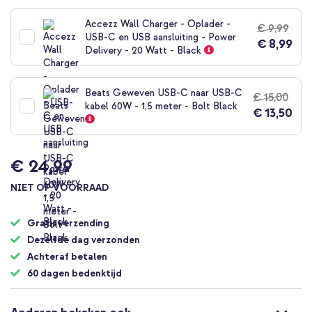
naar
het
Accezz Wall Charger - Oplader -
€ 9,99
begin
USB-C en USB aansluiting - Power
€ 8,99
van
Delivery - 20 Watt - Black
de
afbeeldingen-
gallerij
Beats Geweven USB-C naar USB-C
€ 15,00
kabel 60W - 1,5 meter - Bolt Black
€ 13,50
€ 24,99
NIET OP VOORRAAD
Gratis verzending
Dezelfde dag verzonden
Achteraf betalen
60 dagen bedenktijd