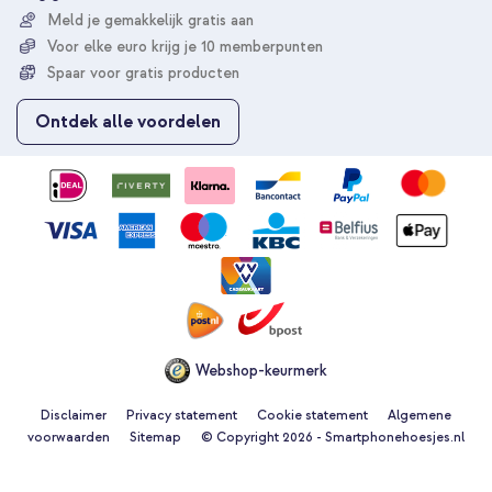
r
Meld je gemakkelijk gratis aan
u
Voor elke euro krijg je 10 memberpunten
o
p
Spaar voor gratis producten
o
n
Ontdek alle voordelen
z
e
n
i
e
u
w
s
b
r
i
e
Webshop-keurmerk
f
Disclaimer
Privacy statement
Cookie statement
Algemene
voorwaarden
Sitemap
© Copyright 2026 - Smartphonehoesjes.nl