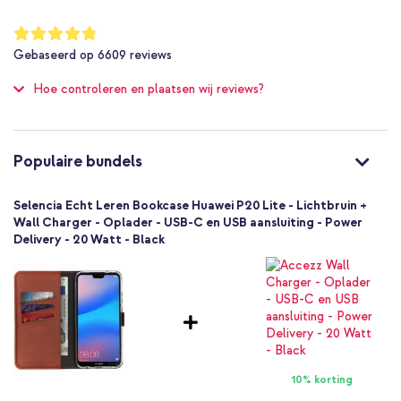
Nee
Inclusief 1 jaar garantie
Nee
Waardering:
96
%
Niet van toepassing
Gebaseerd op
6609
reviews
of
Nee
100
Op zoek naar een stijlvolle, kwaliteitsvolle hoes die er alleen maar
Hoe controleren en plaatsen wij reviews?
Bescherming tot 1 meter
mooier uit gaat zien? Bestel dan deze Selencia Echt Lederen
Nee
Booktype!
Goed
Nee
Populaire bundels
8719295302790
Selencia
Selencia Echt Leren Bookcase Huawei P20 Lite - Lichtbruin +
P20L30279001
Wall Charger - Oplader - USB-C en USB aansluiting - Power
Delivery - 20 Watt - Black
Bruin
Echt leer
Geen
116
Huawei
Smartphone
Geen
10% korting
Nee