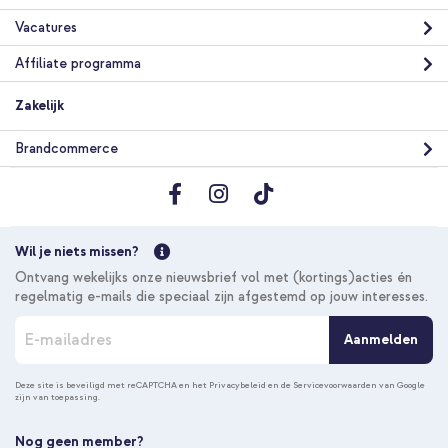
Vacatures
Affiliate programma
Zakelijk
Brandcommerce
Wil je niets missen?
Ontvang wekelijks onze nieuwsbrief vol met (kortings)acties én
regelmatig e-mails die speciaal zijn afgestemd op jouw interesses.
A
Aanmelden
b
o
n
Deze site is beveiligd met reCAPTCHA en het
Privacybeleid
en de
Servicevoorwaarden
van Google
zijn van toepassing.
n
e
e
Nog geen member?