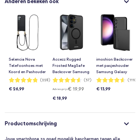
Anderen bekeken ook
Selencia Nova
Accezz Rugged
imoshion Backcover
Telefoonhoes met
Frosted MagSafe
met pasjeshouder
Koord en Pashouder
Backcover Samsung
Samsung Galaxy
Samsung Galaxy
Galaxy S24 Plus -
S24 Plus - Zwart
Waardering:
Waardering:
Waardering:
(228)
(57)
(1110)
96%
92%
92%
S24 Plus / S25 Plus
Zwart
€ 19,99
€ 26,99
€ 13,99
Adviesprijs
- Zwart
€ 18,99
Productomschrijving
Jouw smartphone zo goed mogelijk beschermen tegen alle