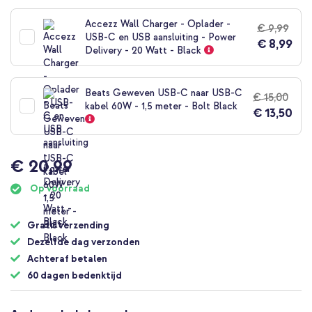
naar
het
Accezz Wall Charger - Oplader -
€ 9,99
begin
USB-C en USB aansluiting - Power
€ 8,99
van
Delivery - 20 Watt - Black
de
afbeeldingen-
gallerij
Beats Geweven USB-C naar USB-C
€ 15,00
kabel 60W - 1,5 meter - Bolt Black
€ 13,50
€ 20,99
Op voorraad
Gratis verzending
Dezelfde dag verzonden
Achteraf betalen
60 dagen bedenktijd