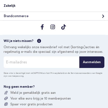
Zakelijk
Brandcommerce
Wil je niets missen?
Ontvang wekelijks onze nieuwsbrief vol met (kortings)acties én
regelmatig e-mails die speciaal zijn afgestemd op jouw interesses.
A
Aanmelden
b
o
n
Deze site is beveiligd met reCAPTCHA en het
Privacybeleid
en de
Servicevoorwaarden
van Google
zijn van toepassing.
n
e
e
Nog geen member?
r
Meld je gemakkelijk gratis aan
u
Voor elke euro krijg je 10 memberpunten
o
p
Spaar voor gratis producten