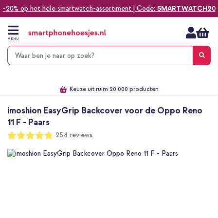
-20% op het hele smartwatch-assortiment | Code:
SMARTWATCH20
Ga
naar
de
MENU
inhoud
Alles voor jouw telefoon, tablet, smartwatch of laptop
Dezelfde dag verzonden *
Keuze uit ruim 20.000 producten
We've got you covered!
imoshion EasyGrip Backcover voor de Oppo Reno
11 F - Paars
Waardering:
254
reviews
96
100
% of
Ga
naar
het
einde
van
de
afbeeldingen-
gallerij