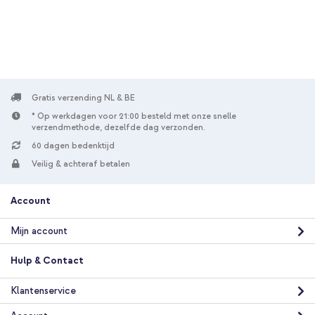
verzending
In winkelmandje
imoshion EasyGrip Backcover Oppo Reno 11 F - Paars +
Geweven USB-C naar USB-C kabel 60W - 1,5 meter - Bolt Black
Gratis verzending NL & BE
* Op werkdagen voor 21:00 besteld met onze snelle
verzendmethode, dezelfde dag verzonden.
60 dagen bedenktijd
Veilig & achteraf betalen
10% korting
Account
Gratis verzending
€ 22,49
€ 23,99
Gratis
verzending
Mijn account
In winkelmandje
Hulp & Contact
Klantenservice