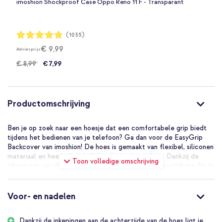
imoshion Shockproof Case Oppo Reno 11 F - Transparant
Waardering:
(1035)
96%
€ 9,99
Adviesprijs
€ 8,99
€ 7,99
Productomschrijving
Ben je op zoek naar een hoesje dat een comfortabele grip biedt
tijdens het bedienen van je telefoon? Ga dan voor de EasyGrip
Backcover van imoshion! De hoes is gemaakt van flexibel, siliconen
materiaal en heeft de schokabsorberende werking. Dankzij de
Toon volledige omschrijving
inkepingen aan de achterzijde van de hoes ligt je smartphone fijn in
je hand. Bovendien beschikt de hoes over verhoogde randen die
extra bescherming bieden aan de camera van je telefoon.
Daarnaast voorkomt de microfiber voering krassen op de
Voor- en nadelen
achterkant van je toestel.
Dankzij de inkepingen aan de achterzijde van de hoes ligt je