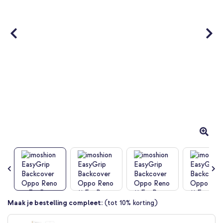
Ga
Maak je bestelling compleet:
(tot 10% korting)
naar
het