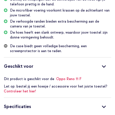
Comfortabele grip op je telefoon
telefoon prettig in de hand.
De achterzijde van de hoes beschikt over inkepingen, dit zorgt
voor een fijne grip bij het bedienen van je telefoon. Bovendien
De microfiber voering voorkomt krassen op de achterkant van
heeft de hoes een slank ontwerp wat perfect om jouw toestel
jouw toestel.
heen past. Hierdoor blijft het strakke design van jouw smartphone
De verhoogde randen bieden extra bescherming aan de
intact. Daarnaast ligt het hoesje dankzij zijn slanke vormgeving
camera van je toestel.
comfortabel in de hand.
De hoes heeft een slank ontwerp, waardoor jouw toestel zijn
dunne vormgeving behoudt.
Dagelijkse bescherming van je smartphone
Het hoesje is vervaardigd uit flexibel, siliconen materiaal. Het
De case biedt geen volledige bescherming, een
siliconen materiaal heeft een schokabsorberende werking en zorgt
screenprotector is aan te raden.
voor bescherming tegen een val of stoot. Bovendien bieden de
verhoogde randen extra bescherming aan de camera van je
smartphone. Daarnaast beschikt de backcover over een microfiber
Geschikt voor
voering, deze voering voorkomt krassen aan de achterzijde van
jouw toestel.
Dit product is geschikt voor de
Oppo Reno 11 F
Op maat gemaakt voor je smartphone
Let op:
bestel jij een hoesje / accessoire voor het juiste toestel?
Het hoesje is op maat gemaakt voor jouw smartphone en sluit
Controleer het hier!
naadloos aan op het toestel. In de hoes zijn alle uitsparingen en
knoppen verwerkt. Zo zijn de poorten volledig toegankelijk en zijn
alle knoppen eenvoudig te bedienen.
Specificaties
Waarom de imoshion EasyGrip Backcover?