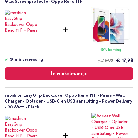
Paars
Glas Screenprotector Oppo Reno 11 F
Siliconen en TPU (zacht)
Geen
Oppo
Smartphone
Geen
Nee
10% korting
Backcover, Softcase
Hoesje
Gratis verzending
€ 17,98
€ 18,98
Gratis
Achterkant & Zijkant
verzending
In winkelmandje
imoshion EasyGrip Backcover Oppo Reno 11 F - Paars + Wall
Charger - Oplader - USB-C en USB aansluiting - Power Delivery
- 20 Watt - Black