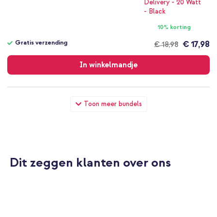
10% korting
Gratis verzending
€ 17,98
€ 18,98
Gratis
verzending
In winkelmandje
imoshion EasyGrip Backcover Oppo Reno 11 F - Paars +
Toon meer bundels
Universeel telefoonkoord - Zwart
Dit zeggen klanten over ons
20% korting
Gratis verzending
€ 18,58
€ 20,98
Gratis