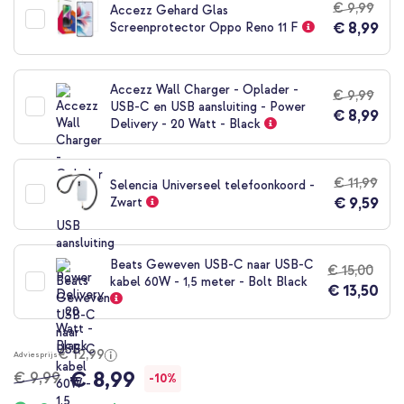
€ 9,99
Accezz Gehard Glas
begin
€ 8,99
Screenprotector Oppo Reno 11 F
van
de
afbeeldingen-
gallerij
Accezz Wall Charger - Oplader -
€ 9,99
USB-C en USB aansluiting - Power
€ 8,99
Delivery - 20 Watt - Black
€ 11,99
Selencia Universeel telefoonkoord -
€ 9,59
Zwart
Beats Geweven USB-C naar USB-C
€ 15,00
kabel 60W - 1,5 meter - Bolt Black
€ 13,50
€ 12,99
Adviesprijs
€ 8,99
€ 9,99
-10%