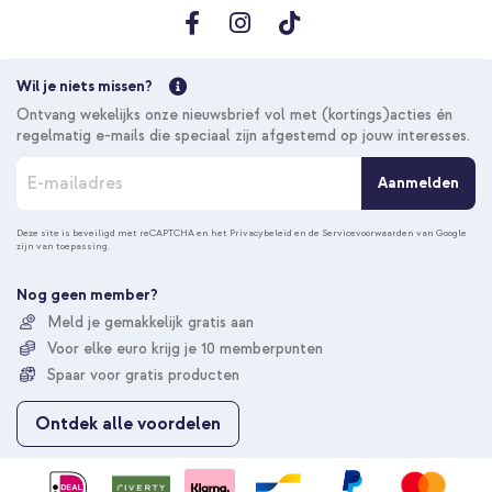
Wil je niets missen?
Ontvang wekelijks onze nieuwsbrief vol met (kortings)acties én
regelmatig e-mails die speciaal zijn afgestemd op jouw interesses.
A
Aanmelden
b
o
n
Deze site is beveiligd met reCAPTCHA en het
Privacybeleid
en de
Servicevoorwaarden
van Google
zijn van toepassing.
n
e
e
Nog geen member?
r
Meld je gemakkelijk gratis aan
u
Voor elke euro krijg je 10 memberpunten
o
p
Spaar voor gratis producten
o
n
Ontdek alle voordelen
z
e
n