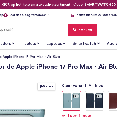
-20% op het hele smartwatch-assortiment | Code:
SMARTWATCH20
top
Dezelfde dag verzonden *
Keuze uit ruim 20.000 prod
Zoeken
uders
Tablets
Laptops
Smartwatch
Audi
 Apple iPhone 17 Pro Max - Air Blue
r de Apple iPhone 17 Pro Max - Air Bl
Kleur variant:
Air Blue
Video
Toon 3 meer