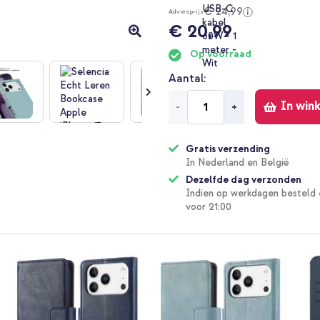
€ 24,99
Adviesprijs
€ 20,99
Op voorraad
Aantal
In win
-
+
Gratis verzending
In Nederland en België
Dezelfde dag verzonden
Indien op werkdagen besteld 
voor 21:00