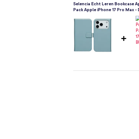
Selencia Echt Leren Bookcase Ap
Pack Apple iPhone 17 Pro Max -
maar mooier uit gaat zien? Bestel
Selencia Echt Leren Bookcase A
20W - Wit