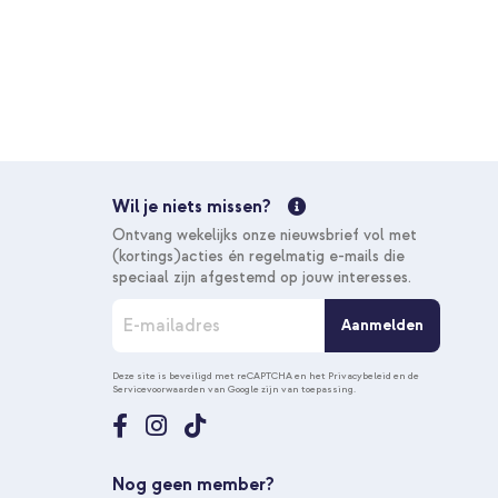
ple iPhone 17 Pro Max - Air Blue + Braided USB-C naar USB-
€ 31,78
€ 32,98
Gratis
verzending
In winkelmandje
Wil je niets missen?
Gratis verzending
Ontvang wekelijks onze nieuwsbrief vol met
10% korting
(kortings)acties én regelmatig e-mails die
speciaal zijn afgestemd op jouw interesses.
A
Aanmelden
b
o
n
Deze site is beveiligd met reCAPTCHA en het
Privacybeleid
en de
Servicevoorwaarden
van Google zijn van toepassing.
n
e
e
r
u
Nog geen member?