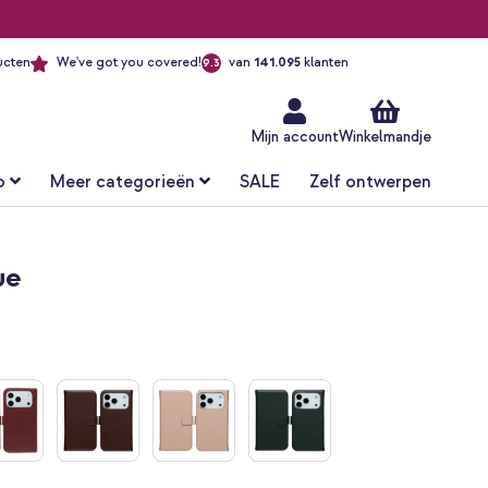
ucten
We've got you covered!
van
141.095
klanten
9.3
Ga
naar
de
inhoud
Mijn account
Winkelmandje
o
Meer categorieën
SALE
Zelf ontwerpen
ue