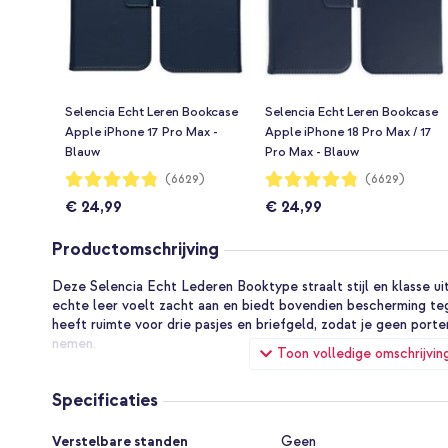
Selencia Echt Leren Bookcase
Selencia Echt Leren Bookcase
Apple iPhone 17 Pro Max -
Apple iPhone 18 Pro Max / 17
Blauw
Pro Max - Blauw
Waardering:
Waardering:
(6629)
(6629)
96%
96%
€ 24,99
€ 24,99
Productomschrijving
Deze Selencia Echt Lederen Booktype straalt stijl en klasse u
echte leer voelt zacht aan en biedt bovendien bescherming te
heeft ruimte voor drie pasjes en briefgeld, zodat je geen po
nemen.
Toon volledige omschrijvin
Kwaliteitsvol, echt leer
Specificaties
Het leer dat is gebruikt voor deze hoes is van hoge kwaliteit e
eigenschap van echt leer is dat dit materiaal met de tijd een nat
Specificaties
ziet de case er steeds mooier uit.
Verstelbare standen
Geen