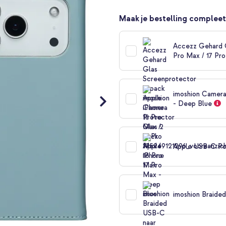
Maak je bestelling compleet
Accezz Gehard G
Pro Max / 17 Pr
imoshion Camera
- Deep Blue
Apple USB-C Po
imoshion Braide