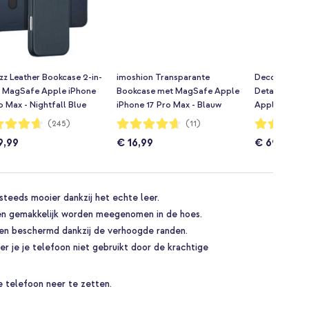
z Leather Bookcase 2-in-
imoshion Transparante
Decoded 2 in 
t MagSafe Apple iPhone
Bookcase met MagSafe Apple
Detachable 
o Max - Nightfall Blue
iPhone 17 Pro Max - Blauw
Apple iPhone
Navy Shado
dering:
Waardering:
Waardering:
(245)
(11)
93%
94%
9,99
€ 16,99
€ 69,99
steeds mooier dankzij het echte leer.
nen gemakkelijk worden meegenomen in de hoes.
n beschermd dankzij de verhoogde randen.
er je je telefoon niet gebruikt door de krachtige
 telefoon neer te zetten.