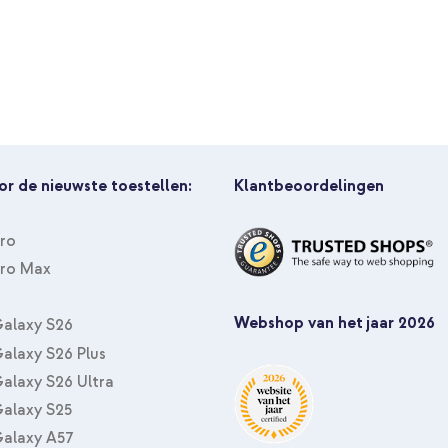
Selencia Echt Leren Bookcase Ap
C kabel 60W - 1 meter - Wit
or de nieuwste toestellen:
Klantbeoordelingen
Pro
Pro Max
Webshop van het jaar 2026
alaxy S26
alaxy S26 Plus
alaxy S26 Ultra
alaxy S25
alaxy A57