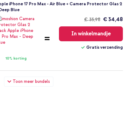
ple iPhone 17 Pro Max - Air Blue + Camera Protector Glas 2
 Deep Blue
€ 34,48
€ 35,98
Gratis
verzending
In winkelmandje
Gratis verzending
10% korting
pple iPhone 17 Pro Max - Air Blue + USB-C Power Adapter
Toon meer bundels
€ 45,74
€ 48,49
Gratis
verzending
In winkelmandje
Gratis verzending
10% korting