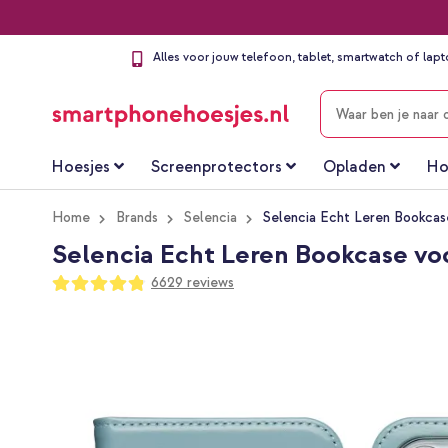
Alles voor jouw telefoon, tablet, smartwatch of lap
ZOEKEN
Hoesjes
Screenprotectors
Opladen
Ho
Home
Brands
Selencia
Selencia Echt Leren Bookcase
Selencia Echt Leren Bookcase voo
Waardering:
6629
reviews
96
100
% of
Ga
naar
het
einde
van
de
afbeeldingen-