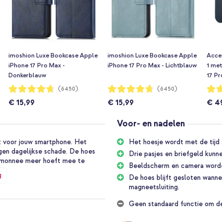
imoshion Luxe Bookcase Apple
imoshion Luxe Bookcase Apple
Accez
iPhone 17 Pro Max -
iPhone 17 Pro Max - Lichtblauw
1 me
Donkerblauw
17 Pr
Waardering:
Waardering:
Waar
(6450)
(6450)
94%
94%
93%
€ 15,99
€ 15,99
€ 4
Voor- en nadelen
it voor jouw smartphone. Het
Het hoesje wordt met de tijd 
gen dagelijkse schade. De hoes
Drie pasjes en briefgeld kun
rtemonnee meer hoeft mee te
Beeldscherm en camera worde
g
De hoes blijft gesloten wanne
magneetsluiting.
n is 100% authentiek. Een mooie
Geen standaard functie om de
uurlijke glans krijgt. Hierdoor