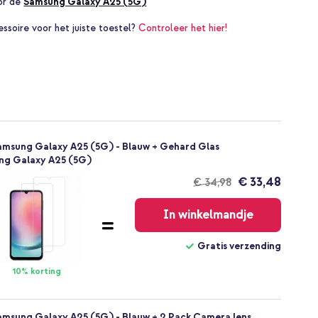
oor de
Samsung Galaxy A25 (5G)
essoire voor het juiste toestel?
Controleer het hier!
amsung Galaxy A25 (5G) - Blauw + Gehard Glas
ng Galaxy A25 (5G)
€ 33,48
€ 34,98
Gratis
verzending
In winkelmandje
Gratis verzending
10% korting
amsung Galaxy A25 (5G) - Blauw + 2 Pack Camera lens