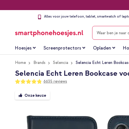
Alles voor jouw telefoon, tablet, smartwatch of lap
ZOEKEN
Hoesjes
Screenprotectors
Opladen
Ho
Home
Brands
Selencia
Selencia Echt Leren Bookca
Selencia Echt Leren Bookcase vo
Waardering:
6635
reviews
96
100
% of
Ga
Onze keuze
naar
het
einde
van
de
afbeeldingen-