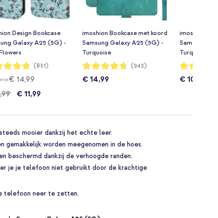
hion Design Bookcase
imoshion Bookcase met koord
imoshion Ma
ung Galaxy A25 (5G) -
Samsung Galaxy A25 (5G) -
Samsung Gal
 Flowers
Turquoise
Turquoise
dering:
Waardering:
Waardering:
(831)
(242)
94%
97%
€ 14,99
€ 14,99
€ 10,99
prijs
,99
€ 11,99
steeds mooier dankzij het echte leer.
nen gemakkelijk worden meegenomen in de hoes.
n beschermd dankzij de verhoogde randen.
er je je telefoon niet gebruikt door de krachtige
 telefoon neer te zetten.