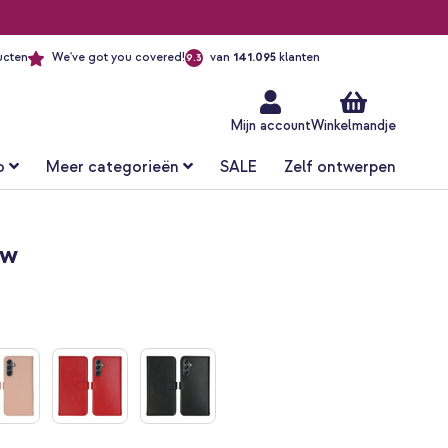
ucten
We've got you covered!
van
141.095
klanten
9.3
Ga
naar
de
inhoud
Mijn account
Winkelmandje
o
Meer categorieën
SALE
Zelf ontwerpen
uw