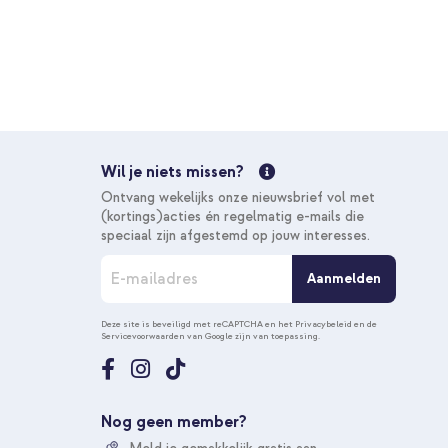
Samsung Galaxy A25 (5G) - Blauw + Geweven USB-C naar
olt Black
€ 33,49
€ 34,99
Gratis
verzending
In winkelmandje
Wil je niets missen?
Gratis verzending
Ontvang wekelijks onze nieuwsbrief vol met
10% korting
(kortings)acties én regelmatig e-mails die
speciaal zijn afgestemd op jouw interesses.
A
Aanmelden
b
o
n
Deze site is beveiligd met reCAPTCHA en het
Privacybeleid
en de
Servicevoorwaarden
van Google zijn van toepassing.
n
e
e
r
u
Nog geen member?
o