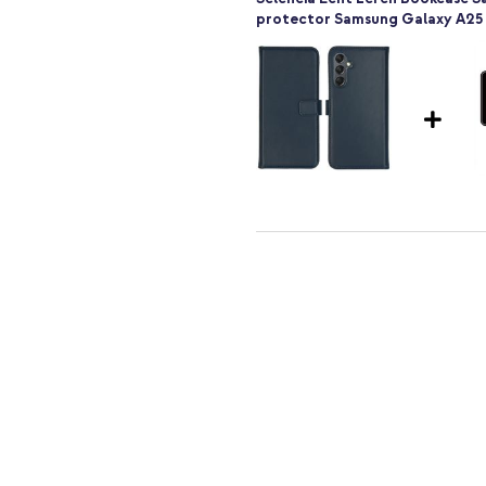
protector Samsung Galaxy A25 
Selencia Echt Leren Bookcase S
USB-C en USB aansluiting - Powe