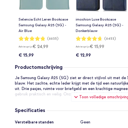
Selencia Echt Leren Bookcase
imoshion Luxe Bookcase
Samsung Galaxy A25 (5G) -
Samsung Galaxy A25 (5G) -
Air Blue
Donkerblauw
Waardering:
Waardering:
(6635)
(6453)
96%
94%
€ 24,99
€ 15,99
Adviesprijs
Adviesprijs
€ 15,99
€ 12,99
Productomschrijving
Je Samsung Galaxy A25 (5G) ziet er direct stijlvol uit met de
blauw. Het zachte, echte leder krijgt met de tijd een natuurlijk
uit. Drie pasjes, ruimte voor briefgeld en een krachtige magnee
gebruik praktisch en veilig. Onze klanten prijzen de degelijkheid
Toon volledige omschrijvin
De voordelen van de Selencia Ec
Specificaties
Bookcase:
Specificaties
Verstelbare standen
Geen
Het echte leder krijgt met de tijd een natuurlijke glans e