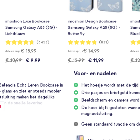
imoshion Luxe Bookcase
imoshion Design Bookcase
imos
Samsung Galaxy A25 (5G) -
Samsung Galaxy A25 (5G) -
Sams
Lichtblauw
Butterfly
Blue
Waardering:
Waardering:
Waar
(6453)
(831)
94%
96%
96%
€ 15,99
€ 14,99
Adviesprijs
Adviesprijs
Advies
€ 10,99
€ 9,99
€ 12,99
€ 11,99
€ 12
Voor- en nadelen
 Selencia Echt Leren Bookcase in
Het hoesje wordt met de tijd 
e glans en ziet er steeds mooier
Drie pasjes en briefgeld kun
tsluiting maken het dagelijks
Beeldscherm en camera worde
 en de snelle levering.
g
De hoes blijft gesloten wanne
ht Leren
magneetsluiting.
Geen standaard functie om de
n ziet er steeds mooier uit