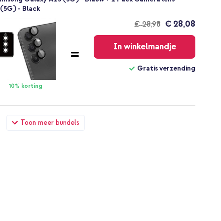
(5G) - Black
€ 28,08
€ 28,98
Gratis
verzending
In winkelmandje
Gratis verzending
10% korting
amsung Galaxy A25 (5G) - Blauw + Wall Charger - Oplader -
Toon meer bundels
r Delivery - 20 Watt - Black
€ 28,98
€ 29,98
Gratis
verzending
In winkelmandje
Gratis verzending
10% korting