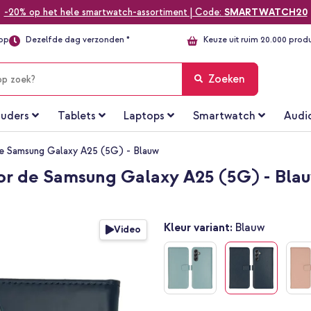
-20% op het hele smartwatch-assortiment | Code:
SMARTWATCH20
top
Dezelfde dag verzonden *
Keuze uit ruim 20.000 prod
Zoeken
uders
Tablets
Laptops
Smartwatch
Audi
se Samsung Galaxy A25 (5G) - Blauw
or de Samsung Galaxy A25 (5G) - Bla
Kleur variant:
Blauw
Video