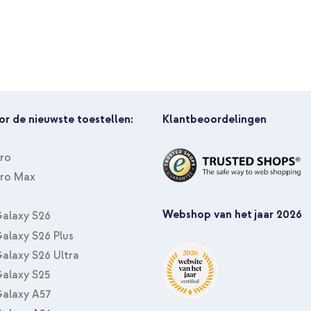
Selencia Echt Leren Bookcase 
USB-C kabel 60W - 1,5 meter - B
or de nieuwste toestellen:
Klantbeoordelingen
Pro
Pro Max
Webshop van het jaar 2026
alaxy S26
alaxy S26 Plus
alaxy S26 Ultra
alaxy S25
alaxy A57