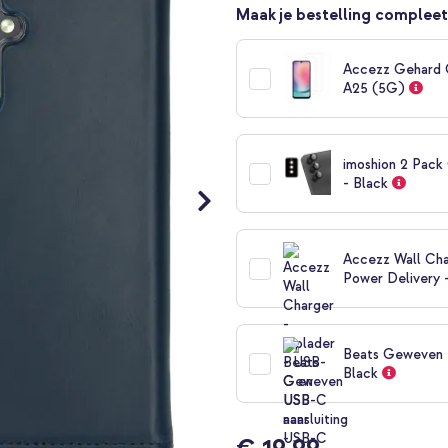
Maak je bestelling compleet
Accezz Gehard 
A25 (5G)
imoshion 2 Pack
- Black
Accezz Wall Cha
Power Delivery 
Beats Geweven U
Black
€ 19,99