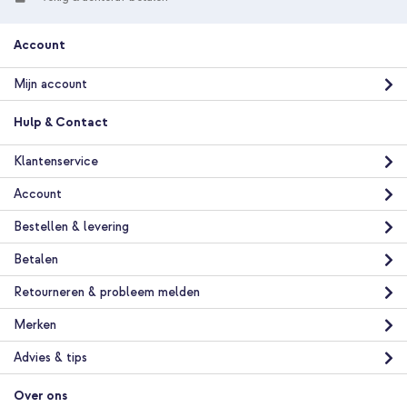
10% korting
Account
Gratis verzending
€ 75,38
€ 80,98
Gratis
Mijn account
verzending
In winkelmandje
Hulp & Contact
Klantenservice
Apple FineWoven Backcover MagSafe Apple iPhone 15 - Taupe
+ Wireless Charger USB-C - MagSafe Draadloze Oplader - 1
Account
meter - Wit
Bestellen & levering
Betalen
Retourneren & probleem melden
Merken
10% korting
Advies & tips
Gratis verzending
€ 42,08
€ 43,98
Gratis
Over ons