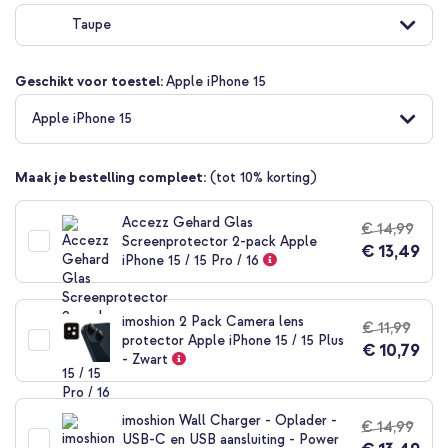
naar
Taupe
het
begin
van
Geschikt voor toestel:
Apple iPhone 15
de
afbeeldingen-
Apple iPhone 15
gallerij
Maak je bestelling compleet:
(tot 10% korting)
Accezz Gehard Glas
€ 14,99
Screenprotector 2-pack Apple
€ 13,49
iPhone 15 / 15 Pro / 16
imoshion 2 Pack Camera lens
€ 11,99
protector Apple iPhone 15 / 15 Plus
€ 10,79
- Zwart
imoshion Wall Charger - Oplader -
€ 14,99
USB-C en USB aansluiting - Power