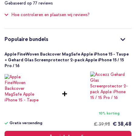
Ja
Gebaseerd op
77
reviews
of
Gemaakt van 68% gerecycled materiaal
Bescherming tot 1 meter
100
Hoe controleren en plaatsen wij reviews?
Nee
Ondersteunt MagSafe technologie
Goed
Tijdens het fabricageproces wordt aanzienlijk minder CO₂-
Nee
voetafdruk gecreëerd
194253945420
Populaire bundels
Slank en licht ontwerp
Apple
Inclusief 1 jaar garantie
MT3C3ZM/A
Apple FineWoven Backcover MagSafe Apple iPhone 15 - Taupe
Beige
+ Gehard Glas Screenprotector 2-pack Apple iPhone 15 / 15
Pro / 16
Gerecycled microvezel
Ben jij op zoek naar een milieuvriendelijk hoesje en wil je
gemakkelijk gebruik maken van MagSafe producten? Ga dan voor
Geen
de FineWoven Backcover van Apple!
Apple
Smartphone
Geen
Nee
Backcover, Hardcase
10% korting
Hoesje
Gratis verzending
€ 38,48
€ 39,98
Achterkant & Zijkant
Gratis
verzending