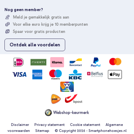
e
e
Nog geen member?
r
Meld je gemakkelijk gratis aan
u
Voor elke euro krijg je 10 memberpunten
o
p
Spaar voor gratis producten
o
n
Ontdek alle voordelen
20% korting
z
e
Gratis verzending
€ 34,58
€ 36,98
n
Gratis
i
verzending
In winkelmandje
e
u
w
s
Apple FineWoven Backcover MagSafe Apple iPhone 15 - Taupe
b
+ Telefoonhouder auto - MagSafe - Inclusief Magnetische
r
Cirkel - Ventilatierooster - Zwart
i
e
Webshop-keurmerk
f
Disclaimer
Privacy statement
Cookie statement
Algemene
voorwaarden
Sitemap
© Copyright 2026 - Smartphonehoesjes.nl