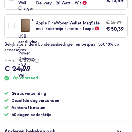
€ 13,49
Delivery - 20 Watt - Wit
€ 55,99
Apple FineWoven Wallet MagSafe
€ 50,39
met 'Zoek-mijn' functie - Taupe
Bekijk alle andere bundelaanbiedingen
en
bespaar tot 10%
op
accessoires
€ 69,99
Adviesprijs
€ 24,99
Op voorraad
Gratis verzending
Dezelfde dag verzonden
Achteraf betalen
60 dagen bedenktijd
Anderen bekeken ook