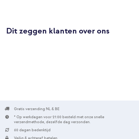
Delivery - 20 Watt - Wit
Dit zeggen klanten over ons
10% korting
Gratis verzending
€ 38,48
€ 39,98
Gratis
verzending
In winkelmandje
Apple FineWoven Backcover MagSafe Apple iPhone 15 - Taupe
+ FineWoven Wallet MagSafe met 'Zoek-mijn' functie - Taupe
Gratis verzending NL & BE
* Op werkdagen voor 21:00 besteld met onze snelle
verzendmethode, dezelfde dag verzonden.
60 dagen bedenktijd
Veilig & achteraf betalen