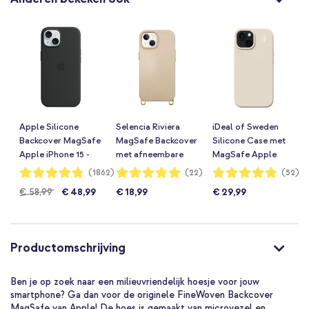
Apple Silicone
Selencia Rivièra
iDeal of Sweden
Backcover MagSafe
MagSafe Backcover
Silicone Case met
Apple iPhone 15 -
met afneembare
MagSafe Apple
Zwart
haakjes Apple
iPhone 17e / 16e / 15
Waardering:
Waardering:
Waardering:
(1862)
(22)
(52)
96%
99%
97%
iPhone 15 - Milky
/ 14 / 13 - Cloud
€ 58,99
€ 48,99
€ 18,99
€ 29,99
Latte
Dancer
Productomschrijving
Ben je op zoek naar een milieuvriendelijk hoesje voor jouw
smartphone? Ga dan voor de originele FineWoven Backcover
MagSafe van Apple! De hoes is gemaakt van microvezel en